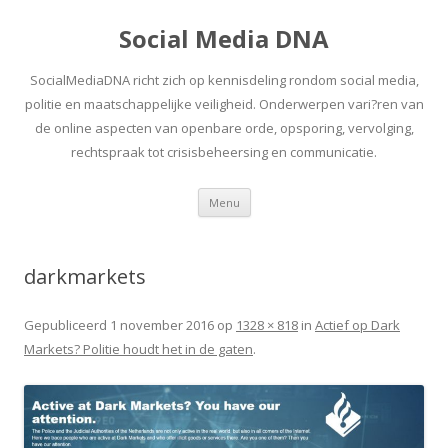
Social Media DNA
SocialMediaDNA richt zich op kennisdeling rondom social media,
politie en maatschappelijke veiligheid. Onderwerpen vari?ren van
de online aspecten van openbare orde, opsporing, vervolging,
rechtspraak tot crisisbeheersing en communicatie.
Spring
Menu
naar
inhoud
darkmarkets
Gepubliceerd
1 november 2016
op
1328 × 818
in
Actief op Dark
Markets? Politie houdt het in de gaten
.