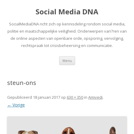
Social Media DNA
SocialMediaDNA richt zich op kennisdeling rondom social media,
politie en maatschappelijke veiligheid. Onderwerpen vari?ren van
de online aspecten van openbare orde, opsporing, vervolging,
rechtspraak tot crisisbeheersing en communicatie.
Spring
Menu
naar
inhoud
steun-ons
Gepubliceerd
18 januari 2017
op
630 × 350
in
Amivedi
.
← Vorige