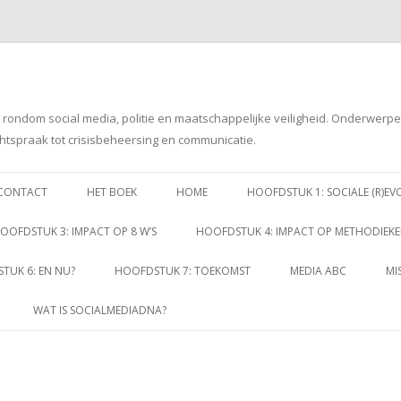
g rondom social media, politie en maatschappelijke veiligheid. Onderwerp
htspraak tot crisisbeheersing en communicatie.
Spring
naar
CONTACT
HET BOEK
HOME
HOOFDSTUK 1: SOCIALE (R)EV
inhoud
OOFDSTUK 3: IMPACT OP 8 W’S
HOOFDSTUK 4: IMPACT OP METHODIEK
TUK 6: EN NU?
HOOFDSTUK 7: TOEKOMST
MEDIA ABC
MI
WAT IS SOCIALMEDIADNA?