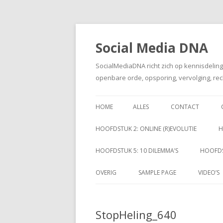
Social Media DNA
SocialMediaDNA richt zich op kennisdelin
openbare orde, opsporing, vervolging, rec
HOME
ALLES
CONTACT
HOOFDSTUK 2: ONLINE (R)EVOLUTIE
H
HOOFDSTUK 5: 10 DILEMMA’S
HOOFDS
OVERIG
SAMPLE PAGE
VIDEO’S
StopHeling_640