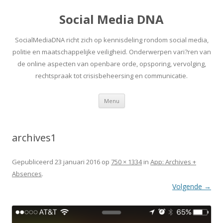
Social Media DNA
SocialMediaDNA richt zich op kennisdeling rondom social media,
politie en maatschappelijke veiligheid. Onderwerpen vari?ren van
de online aspecten van openbare orde, opsporing, vervolging,
rechtspraak tot crisisbeheersing en communicatie.
Spring
Menu
naar
inhoud
archives1
Gepubliceerd
23 januari 2016
op
750 × 1334
in
App: Archives +
Absences
.
Volgende →