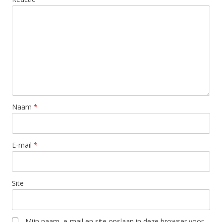
Naam
*
E-mail
*
Site
Mijn naam, e-mail en site opslaan in deze browser voor