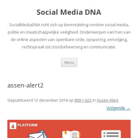
Social Media DNA
SocialMediaDNA richt zich op kennisdeling rondom social media,
politie en maatschappelijke veiligheid. Onderwerpen vari?ren van
de online aspecten van openbare orde, opsporing, vervolging,
rechtspraak tot crisisbeheersing en communicatie.
Spring
Menu
naar
inhoud
assen-alert2
Gepubliceerd
12 december 2016
op
809 × 622
in
Assen-Alert
.
Volgende →