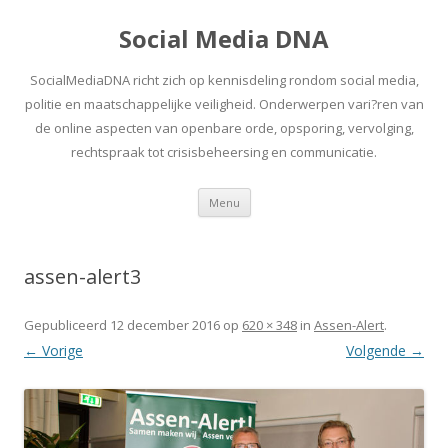
Social Media DNA
SocialMediaDNA richt zich op kennisdeling rondom social media,
politie en maatschappelijke veiligheid. Onderwerpen vari?ren van
de online aspecten van openbare orde, opsporing, vervolging,
rechtspraak tot crisisbeheersing en communicatie.
Spring
Menu
naar
inhoud
assen-alert3
Gepubliceerd
12 december 2016
op
620 × 348
in
Assen-Alert
.
← Vorige
Volgende →