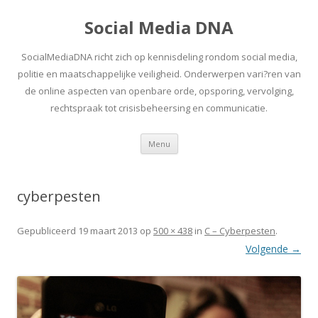
Social Media DNA
SocialMediaDNA richt zich op kennisdeling rondom social media,
politie en maatschappelijke veiligheid. Onderwerpen vari?ren van
de online aspecten van openbare orde, opsporing, vervolging,
rechtspraak tot crisisbeheersing en communicatie.
Spring
Menu
naar
inhoud
cyberpesten
Gepubliceerd
19 maart 2013
op
500 × 438
in
C – Cyberpesten
.
Volgende →