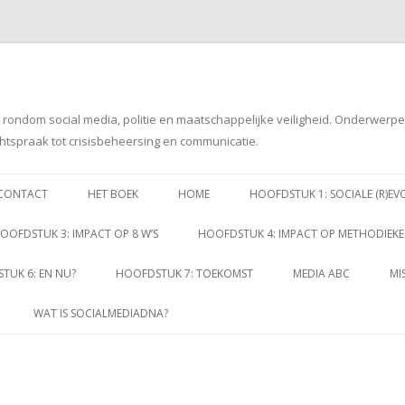
g rondom social media, politie en maatschappelijke veiligheid. Onderwerp
htspraak tot crisisbeheersing en communicatie.
Spring
naar
CONTACT
HET BOEK
HOME
HOOFDSTUK 1: SOCIALE (R)EV
inhoud
OOFDSTUK 3: IMPACT OP 8 W’S
HOOFDSTUK 4: IMPACT OP METHODIEK
TUK 6: EN NU?
HOOFDSTUK 7: TOEKOMST
MEDIA ABC
MI
WAT IS SOCIALMEDIADNA?