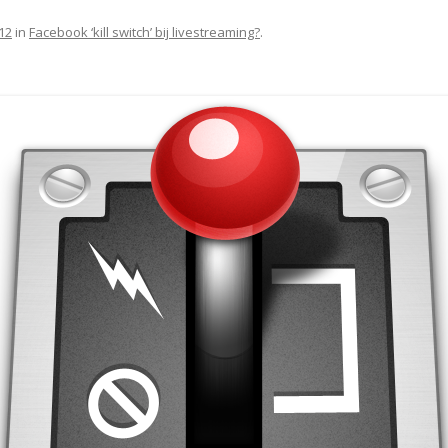
12
in
Facebook ‘kill switch’ bij livestreaming?
.