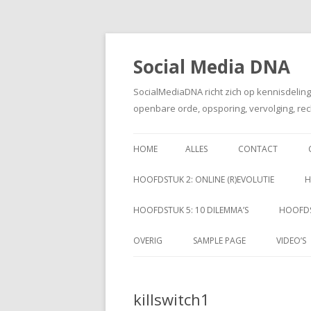
Social Media DNA
SocialMediaDNA richt zich op kennisdelin
openbare orde, opsporing, vervolging, rec
HOME
ALLES
CONTACT
HOOFDSTUK 2: ONLINE (R)EVOLUTIE
H
HOOFDSTUK 5: 10 DILEMMA’S
HOOFDS
OVERIG
SAMPLE PAGE
VIDEO’S
killswitch1