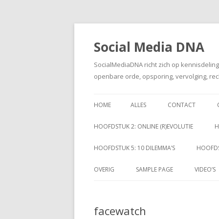
Social Media DNA
SocialMediaDNA richt zich op kennisdelin
openbare orde, opsporing, vervolging, rec
HOME
ALLES
CONTACT
HOOFDSTUK 2: ONLINE (R)EVOLUTIE
H
HOOFDSTUK 5: 10 DILEMMA’S
HOOFDS
OVERIG
SAMPLE PAGE
VIDEO’S
facewatch