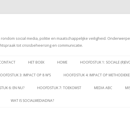
g rondom social media, politie en maatschappelijke veiligheid. Onderwerp
htspraak tot crisisbeheersing en communicatie.
Spring
naar
CONTACT
HET BOEK
HOME
HOOFDSTUK 1: SOCIALE (R)EV
inhoud
OOFDSTUK 3: IMPACT OP 8 W’S
HOOFDSTUK 4: IMPACT OP METHODIEK
TUK 6: EN NU?
HOOFDSTUK 7: TOEKOMST
MEDIA ABC
MI
WAT IS SOCIALMEDIADNA?