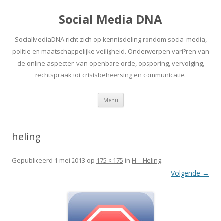
Social Media DNA
SocialMediaDNA richt zich op kennisdeling rondom social media,
politie en maatschappelijke veiligheid. Onderwerpen vari?ren van
de online aspecten van openbare orde, opsporing, vervolging,
rechtspraak tot crisisbeheersing en communicatie.
Spring
Menu
naar
inhoud
heling
Gepubliceerd
1 mei 2013
op
175 × 175
in
H – Heling
.
Volgende →