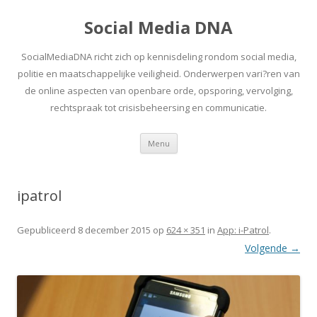
Social Media DNA
SocialMediaDNA richt zich op kennisdeling rondom social media,
politie en maatschappelijke veiligheid. Onderwerpen vari?ren van
de online aspecten van openbare orde, opsporing, vervolging,
rechtspraak tot crisisbeheersing en communicatie.
Spring
Menu
naar
inhoud
ipatrol
Gepubliceerd
8 december 2015
op
624 × 351
in
App: i-Patrol
.
Volgende →