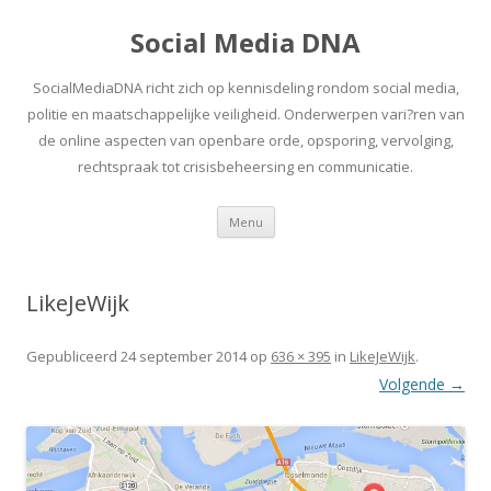
Social Media DNA
SocialMediaDNA richt zich op kennisdeling rondom social media,
politie en maatschappelijke veiligheid. Onderwerpen vari?ren van
de online aspecten van openbare orde, opsporing, vervolging,
rechtspraak tot crisisbeheersing en communicatie.
Spring
Menu
naar
inhoud
LikeJeWijk
Gepubliceerd
24 september 2014
op
636 × 395
in
LikeJeWijk
.
Volgende →