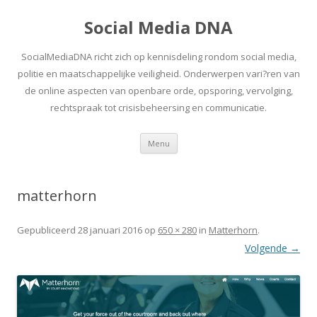
Social Media DNA
SocialMediaDNA richt zich op kennisdeling rondom social media,
politie en maatschappelijke veiligheid. Onderwerpen vari?ren van
de online aspecten van openbare orde, opsporing, vervolging,
rechtspraak tot crisisbeheersing en communicatie.
Spring
Menu
naar
inhoud
matterhorn
Gepubliceerd
28 januari 2016
op
650 × 280
in
Matterhorn
.
Volgende →