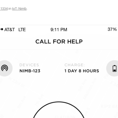
 1334
in
IoT: Nimb
.