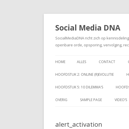
Social Media DNA
SocialMediaDNA richt zich op kennisdelin
openbare orde, opsporing, vervolging, rec
HOME
ALLES
CONTACT
HOOFDSTUK 2: ONLINE (R)EVOLUTIE
H
HOOFDSTUK 5: 10 DILEMMA’S
HOOFDS
OVERIG
SAMPLE PAGE
VIDEO’S
alert_activation