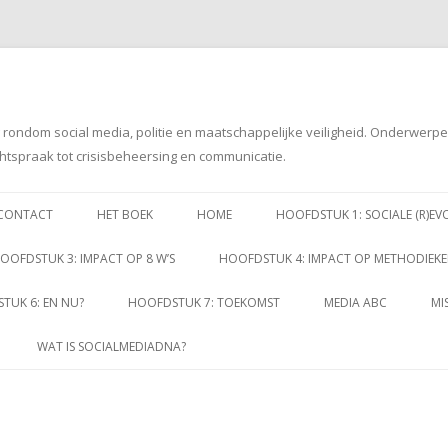
g rondom social media, politie en maatschappelijke veiligheid. Onderwerp
htspraak tot crisisbeheersing en communicatie.
Spring
naar
CONTACT
HET BOEK
HOME
HOOFDSTUK 1: SOCIALE (R)EV
inhoud
OOFDSTUK 3: IMPACT OP 8 W’S
HOOFDSTUK 4: IMPACT OP METHODIEK
TUK 6: EN NU?
HOOFDSTUK 7: TOEKOMST
MEDIA ABC
MI
WAT IS SOCIALMEDIADNA?