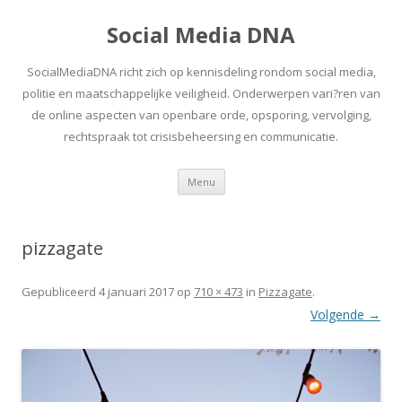
Social Media DNA
SocialMediaDNA richt zich op kennisdeling rondom social media,
politie en maatschappelijke veiligheid. Onderwerpen vari?ren van
de online aspecten van openbare orde, opsporing, vervolging,
rechtspraak tot crisisbeheersing en communicatie.
Spring
Menu
naar
inhoud
pizzagate
Gepubliceerd
4 januari 2017
op
710 × 473
in
Pizzagate
.
Volgende →