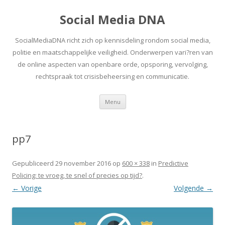
Social Media DNA
SocialMediaDNA richt zich op kennisdeling rondom social media,
politie en maatschappelijke veiligheid. Onderwerpen vari?ren van
de online aspecten van openbare orde, opsporing, vervolging,
rechtspraak tot crisisbeheersing en communicatie.
Spring
Menu
naar
inhoud
pp7
Gepubliceerd
29 november 2016
op
600 × 338
in
Predictive
Policing: te vroeg, te snel of precies op tijd?
.
← Vorige
Volgende →