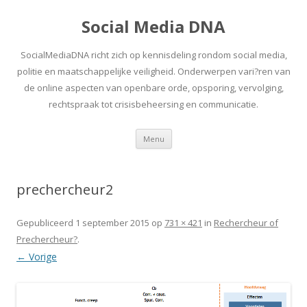
Social Media DNA
SocialMediaDNA richt zich op kennisdeling rondom social media,
politie en maatschappelijke veiligheid. Onderwerpen vari?ren van
de online aspecten van openbare orde, opsporing, vervolging,
rechtspraak tot crisisbeheersing en communicatie.
Spring
Menu
naar
inhoud
prechercheur2
Gepubliceerd
1 september 2015
op
731 × 421
in
Rechercheur of
Prechercheur?
.
← Vorige