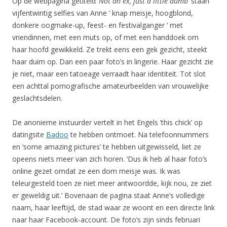
Op de webpagina getiteld ‘
Not an ex, just a little dumb
‘ staan
vijfentwintig selfies van Anne ‘ knap meisje, hoogblond,
donkere oogmake-up, feest- en festivalganger ‘ met
vriendinnen, met een muts op, of met een handdoek om
haar hoofd gewikkeld. Ze trekt eens een gek gezicht, steekt
haar duim op. Dan een paar foto’s in lingerie. Haar gezicht zie
je niet, maar een tatoeage verraadt haar identiteit. Tot slot
een achttal pornografische amateurbeelden van vrouwelijke
geslachtsdelen.
De anonieme instuurder vertelt in het Engels ’this chick’ op
datingsite
Badoo
te hebben ontmoet. Na telefoonnummers
en ‘some amazing pictures’ te hebben uitgewisseld, liet ze
opeens niets meer van zich horen. ‘Dus ik heb al haar foto’s
online gezet omdat ze een dom meisje was. Ik was
teleurgesteld toen ze niet meer antwoordde, kijk nou, ze ziet
er geweldig uit.’ Bovenaan de pagina staat Anne’s volledige
naam, haar leeftijd, de stad waar ze woont en een directe link
naar haar Facebook-account. De foto’s zijn sinds februari