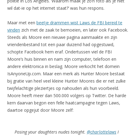
politie in Los Angeles. ‘Waarom maak je zo’n foto als je niet
wil dat-ie op het internet staat?’ was hun respons.
Maar met een
beetje drammen wist Laws de FBI bereid te
vinden
zich met de zaak te bemoeien, en later ook Facebook.
Steeds als Moore een nieuwe pagina aanmaakte en zijn
vriendenbestand tot een paar duizend had opgestuwd,
schopte Facebook hem eraf. Ondertussen viel de FBI
Moore’s huis binnen en nam zijn computer, telefoon en
andere elektronica in beslag. Moore verkocht het domein
IsAnyoneUp.com. Maar een merk als Hunter Moore bestaat
bij gratie van heel veel kleine Hunter Moores die er net zulke
twijfelachtige pleziertjes op nahouden als hun voorbeeld.
Moore heeft meer dan 500.000 volgers op Twitter. De harde
kern daarvan begon een felle haatcampagne tegen Laws,
daartoe opgejut door Moore zelf:
Posing your daughters nudes tonight.
@charlottelaws
I