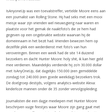
IsAnyoneUp was een toevalstreffer, vertelde Moore eens aan
een journalist van Rolling Stone. Hij had seks met een mooi
meisje waar zijn vrienden wel nieuwsgierig naar waren en
plaatste voor het gemak de naaktfoto’s die ze hem had
gegeven op een ongebruikte website waarvan hij de
domeinnaam in het bezit had. Vrienden bewezen hem op
dezelfde plek een wederdienst met foto’s van hun
veroveringen. Binnen een week had de site 14 duizend
bezoekers en dacht Hunter Moore: holy shit, ik kan hier geld
mee verdienen. Maandelijks verdiende hij zo’n 30.000 dollar
met IsAnyOneUp, dat dagelijks 150.000 (een gemiddelde
zondag) tot 240.000 (een goede weekdag) bezoekers trok.
De doelgroep destijds, volgens analytics-website Alexa:
kinderloze mannen onder de 35 zonder vervolgopleiding.
Journalisten die een dagje meeliepen met Hunter Moore
beschrijven vuige feestjes waar Moore zijn gang gaat met