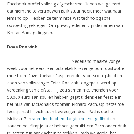
Facebook-profiel volledig afgeschermd: ‘Ik heb wel geleerd
dat niemand te vertrouwen is. Ik stuur nooit meer wat naar
iemand op.’ Hebben ze tenminste wat technologische
opvoeding gekregen. Om privacyredenen zijn de namen van
Kim en Anne gefingeerd
Dave Roelvink
Nederland maakte vorige
week voor het eerst een publiekelijk revenge porn-opstootje
mee toen Dave Roelvink ‘ aspirerende tv-persoonlijkheid en
zoon van volkszanger Dries Roelvink ‘ opgepakt werd op
verdenking van diefstal. Hij zou samen met vrienden voor
50.000 euro aan spullen hebben gejat tijdens een feestje in
het huis van McDonalds-topman Richard Pach. Op hetzelfde
feestje had hij zich laten bevredigen door Pachs dochter
Melissa. Zijn
vrienden hebben dat giechelend gefilmd
en
zouden het filmpje later hebben gebruikt om Pach onder druk
te zetten zijn aanklacht in te trekken. Pach weigerde, het