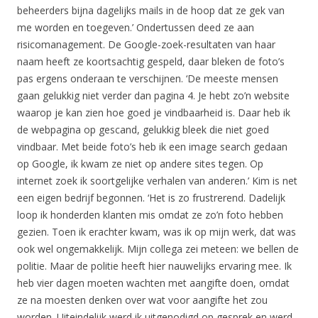
beheerders bijna dagelijks mails in de hoop dat ze gek van
me worden en toegeven.’ Ondertussen deed ze aan
risicomanagement. De Google-zoek-resultaten van haar
naam heeft ze koortsachtig gespeld, daar bleken de foto’s
pas ergens onderaan te verschijnen. ‘De meeste mensen
gaan gelukkig niet verder dan pagina 4. Je hebt zo’n website
waarop je kan zien hoe goed je vindbaarheid is. Daar heb ik
de webpagina op gescand, gelukkig bleek die niet goed
vindbaar. Met beide foto’s heb ik een image search gedaan
op Google, ik kwam ze niet op andere sites tegen. Op
internet zoek ik soortgelijke verhalen van anderen.’ Kim is net
een eigen bedrijf begonnen. ‘Het is zo frustrerend. Dadelijk
loop ik honderden klanten mis omdat ze zo’n foto hebben
gezien. Toen ik erachter kwam, was ik op mijn werk, dat was
ook wel ongemakkelijk. Mijn collega zei meteen: we bellen de
politie. Maar de politie heeft hier nauwelijks ervaring mee. Ik
heb vier dagen moeten wachten met aangifte doen, omdat
ze na moesten denken over wat voor aangifte het zou
worden. Uiteindelijk werd ik uitgenodigd op gesprek en werd