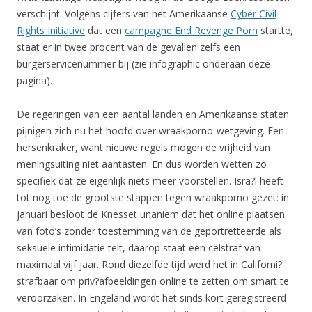
verschijnt. Volgens cijfers van het Amerikaanse
Cyber Civil
Rights Initiative
dat een
campagne End Revenge Porn
startte,
staat er in twee procent van de gevallen zelfs een
burgerservicenummer bij (zie infographic onderaan deze
pagina).
De regeringen van een aantal landen en Amerikaanse staten
pijnigen zich nu het hoofd over wraakporno-wetgeving. Een
hersenkraker, want nieuwe regels mogen de vrijheid van
meningsuiting niet aantasten. En dus worden wetten zo
specifiek dat ze eigenlijk niets meer voorstellen. Isra?l heeft
tot nog toe de grootste stappen tegen wraakporno gezet: in
januari besloot de Knesset unaniem dat het online plaatsen
van foto’s zonder toestemming van de geportretteerde als
seksuele intimidatie telt, daarop staat een celstraf van
maximaal vijf jaar. Rond diezelfde tijd werd het in Californi?
strafbaar om priv?afbeeldingen online te zetten om smart te
veroorzaken. In Engeland wordt het sinds kort geregistreerd