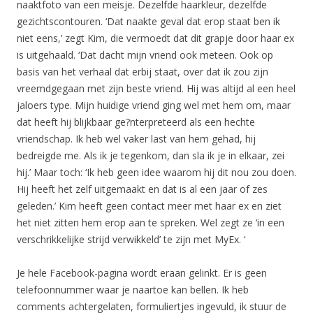
naaktfoto van een meisje. Dezelfde haarkleur, dezelfde
gezichtscontouren. ‘Dat naakte geval dat erop staat ben ik
niet eens,’ zegt Kim, die vermoedt dat dit grapje door haar ex
is uitgehaald. ‘Dat dacht mijn vriend ook meteen. Ook op
basis van het verhaal dat erbij staat, over dat ik zou zijn
vreemdgegaan met zijn beste vriend. Hij was altijd al een heel
jaloers type. Mijn huidige vriend ging wel met hem om, maar
dat heeft hij blijkbaar ge?nterpreteerd als een hechte
vriendschap. Ik heb wel vaker last van hem gehad, hij
bedreigde me. Als ik je tegenkom, dan sla ik je in elkaar, zei
hij.’ Maar toch: ‘Ik heb geen idee waarom hij dit nou zou doen.
Hij heeft het zelf uitgemaakt en dat is al een jaar of zes
geleden.’ Kim heeft geen contact meer met haar ex en ziet
het niet zitten hem erop aan te spreken. Wel zegt ze ‘in een
verschrikkelijke strijd verwikkeld’ te zijn met MyEx. ‘
Je hele Facebook-pagina wordt eraan gelinkt. Er is geen
telefoonnummer waar je naartoe kan bellen. Ik heb
comments achtergelaten, formuliertjes ingevuld, ik stuur de