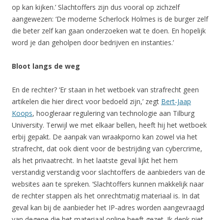
op kan kijken.’ Slachtoffers zijn dus vooral op zichzelf
aangewezen: ‘De moderne Scherlock Holmes is de burger zelf
die beter zelf kan gaan onderzoeken wat te doen. En hopelijk
word je dan geholpen door bedrijven en instanties.’
Bloot langs de weg
En de rechter? ‘Er staan in het wetboek van strafrecht geen
artikelen die hier direct voor bedoeld zijn,’ zegt
Bert-Jaap
Koops
, hoogleraar regulering van technologie aan Tilburg
University. Terwijl we met elkaar bellen, heeft hij het wetboek
erbij gepakt. De aanpak van wraakporno kan zowel via het
strafrecht, dat ook dient voor de bestrijding van cybercrime,
als het privaatrecht. In het laatste geval lijkt het hem
verstandig verstandig voor slachtoffers de aanbieders van de
websites aan te spreken. ‘Slachtoffers kunnen makkelijk naar
de rechter stappen als het onrechtmatig materiaal is. In dat
geval kan bij de aanbieder het IP-adres worden aangevraagd
van degene die het materiaal online heeft gezet. Ik denk niet