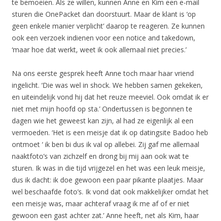
te bemoeien. Als ze willen, kunnen Anne en Kim een e-mail
sturen die OnePacket dan doorstuurt. Maar de klant is ‘op
geen enkele manier verplicht’ daarop te reageren. Ze kunnen
ook een verzoek indienen voor een notice and takedown,
‘maar hoe dat werkt, weet ik ook allemaal niet precies.’
Na ons eerste gesprek heeft Anne toch maar haar vriend
ingelicht. ‘Die was wel in shock. We hebben samen gekeken,
en uiteindelijk vond hij dat het reuze meeviel. Ook omdat ik er
niet met mijn hoofd op sta.’ Ondertussen is begonnen te
dagen wie het geweest kan zijn, al had ze eigenlijk al een
vermoeden. ‘Het is een meisje dat ik op datingsite Badoo heb
ontmoet ‘ ik ben bi dus ik val op allebei. Zij gaf me allemaal
naaktfoto’s van zichzelf en drong bij mij aan ook wat te
sturen. Ik was in die tijd vrijgezel en het was een leuk meisje,
dus ik dacht: ik doe gewoon een paar pikante plaatjes. Maar
wel beschaafde foto’s. Ik vond dat ook makkelijker omdat het
een meisje was, maar achteraf vraag ik me af of er niet
gewoon een gast achter zat.’ Anne heeft, net als Kim, haar