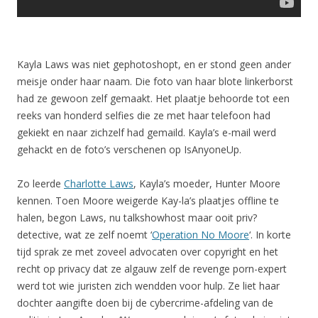
Kayla Laws was niet gephotoshopt, en er stond geen ander
meisje onder haar naam. Die foto van haar blote linkerborst
had ze gewoon zelf gemaakt. Het plaatje behoorde tot een
reeks van honderd selfies die ze met haar telefoon had
gekiekt en naar zichzelf had gemaild. Kayla’s e-mail werd
gehackt en de foto’s verschenen op IsAnyoneUp.
Zo leerde
Charlotte Laws
, Kayla’s moeder, Hunter Moore
kennen. Toen Moore weigerde Kay-la’s plaatjes offline te
halen, begon Laws, nu talkshowhost maar ooit priv?
detective, wat ze zelf noemt ‘
Operation No Moore
‘. In korte
tijd sprak ze met zoveel advocaten over copyright en het
recht op privacy dat ze algauw zelf de revenge porn-expert
werd tot wie juristen zich wendden voor hulp. Ze liet haar
dochter aangifte doen bij de cybercrime-afdeling van de