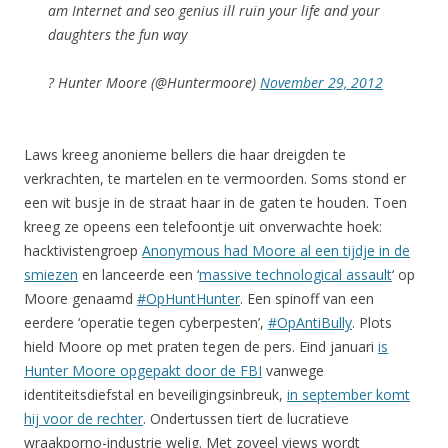
am Internet and seo genius ill ruin your life and your
daughters the fun way
? Hunter Moore (@Huntermoore)
November 29, 2012
Laws kreeg anonieme bellers die haar dreigden te
verkrachten, te martelen en te vermoorden. Soms stond er
een wit busje in de straat haar in de gaten te houden. Toen
kreeg ze opeens een telefoontje uit onverwachte hoek:
hacktivistengroep
Anonymous had Moore al een tijdje in de
smiezen
en lanceerde een ‘
massive technological assault
‘ op
Moore genaamd
#OpHuntHunter
. Een spinoff van een
eerdere ‘operatie tegen cyberpesten’,
#OpAntiBully
. Plots
hield Moore op met praten tegen de pers. Eind januari
is
Hunter Moore opgepakt door de FBI
vanwege
identiteitsdiefstal en beveiligingsinbreuk,
in september komt
hij voor de rechter
. Ondertussen tiert de lucratieve
wraakporno-industrie welig. Met zoveel views wordt