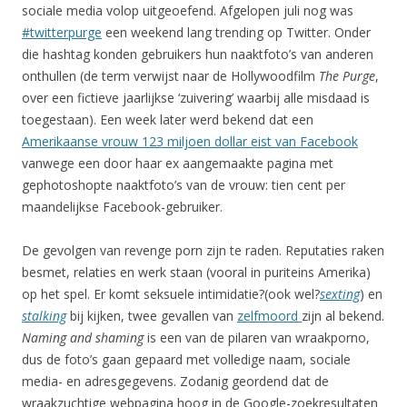
sociale media volop uitgeoefend. Afgelopen juli nog was
#twitterpurge
een weekend lang trending op Twitter. Onder
die hashtag konden gebruikers hun naaktfoto’s van anderen
onthullen (de term verwijst naar de Hollywoodfilm
The Purge
,
over een fictieve jaarlijkse ‘zuivering’ waarbij alle misdaad is
toegestaan). Een week later werd bekend dat een
Amerikaanse vrouw 123 miljoen dollar eist van Facebook
vanwege een door haar ex aangemaakte pagina met
gephotoshopte naaktfoto’s van de vrouw: tien cent per
maandelijkse Facebook-gebruiker.
De gevolgen van revenge porn zijn te raden. Reputaties raken
besmet, relaties en werk staan (vooral in puriteins Amerika)
op het spel. Er komt seksuele intimidatie?(ook wel?
sexting
) en
stalking
bij kijken, twee gevallen van
zelfmoord
zijn al bekend.
Naming and shaming
is een van de pilaren van wraakporno,
dus de foto’s gaan gepaard met volledige naam, sociale
media- en adresgegevens. Zodanig geordend dat de
wraakzuchtige webpagina hoog in de Google-zoekresultaten