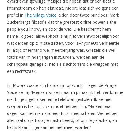
overdreven gewillige meisjes die hopen dat er een beetje
internetroem op hen afstraalt. Moore laat zich volgens een
profiel in
The Village Voice
leiden door twee principes: Mark
Zuckerbergs filosofie dat ’the greatest online power is the
people you know’, en door de wet. Die beschermt hem
namelijk goed: als webhost is hij niet verantwoordelijk voor
wat derden op zijn site zetten. Voor IsAnyoneUp verifieerde
hij altijd of iemand wel meerderjarig was. Griezels die wel
foto’s van minderjarigen instuurden, werden aan de
schandpaal genageld, net als slachtoffers die dreigden met
een rechtszaak.
En Moore waste zijn handen in onschuld. Tegen de Village
Voice zei hij: ‘Mensen wijzen naar mij, maar ik heb verdomme
niet bij je ingebroken en je telefoon gestolen. Ik zie niet
waarom ik hier spijt van moet hebben.’ En: ‘Na een paar
dagen kan het niemand een fuck meer schelen. We hebben
allemaal op je foto gemasturbeerd, of om je gelachen, en
het is klaar. Erger kan het niet meer worden.’