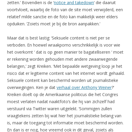
zetten.’ Bovendien is de ‘
notice and takedown
‘ die daaruit
voortvloeit, waarbij de foto van de site moet verwijderd, een
relatief milde sanctie en de foto kan makkelijk weer elders
opduiken. ‘Zoiets moet je bij de bron aanpakken.’
Maar dat is best lastig: ‘Seksuele content is niet per se
verboden. En hoewel wraakporno verschrikkelijk is voor wie
het overkomt ‘ dat is op geen manier te bagatelliseren ‘ moet
er rekening worden gehouden met andere zwaarwegende
belangen,’ zegt Kreiken. ‘Met bepaalde wetgeving loop je het
risico dat er legitieme content van het internet wordt gehaald.
Seksuele content kan beschermd worden uit journalistieke
overwegingen. Ken je dat
verhaal over Anthony Weiner
?’
Kreiken doelt op de Amerikaanse politicus die het Congres
moest verlaten nadat naaktfoto’s die hij van zichzelf had
verstuurd via Twitter waren uitgelekt. ‘Sommigen zullen
vraagtekens zetten bij wat hier het journalistieke belang van
is, maar de toegang tot informatie moet beschermd worden.
En dan is er nog, hoe vreemd ook in dit geval, zoiets als