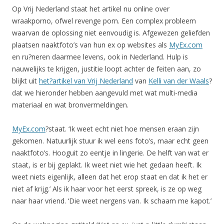
Op Vrij Nederland staat het artikel nu online over
wraakporno, ofwel revenge porn. Een complex probleem
waarvan de oplossing niet eenvoudig is. Afgewezen geliefden
plaatsen naaktfoto’s van hun ex op websites als
MyEx.com
en ru?neren daarmee levens, ook in Nederland. Hulp is
nauwelijks te krijgen, justitie loopt achter de feiten aan, zo
blijkt uit
het?artikel van Vrij Nederland
van
Kelli van der Waals
?
dat we hieronder hebben aangevuld met wat multi-media
materiaal en wat bronvermeldingen.
MyEx.com
?staat. ‘Ik weet echt niet hoe mensen eraan zijn
gekomen. Natuurlijk stuur ik wel eens foto’s, maar echt geen
naaktfoto’s. Hooguit zo eentje in lingerie. De helft van wat er
staat, is er bij geplakt. Ik weet niet wie het gedaan heeft. Ik
weet niets eigenlijk, alleen dat het erop staat en dat ik het er
niet af krijg.’ Als ik haar voor het eerst spreek, is ze op weg
naar haar vriend. ‘Die weet nergens van. Ik schaam me kapot.’