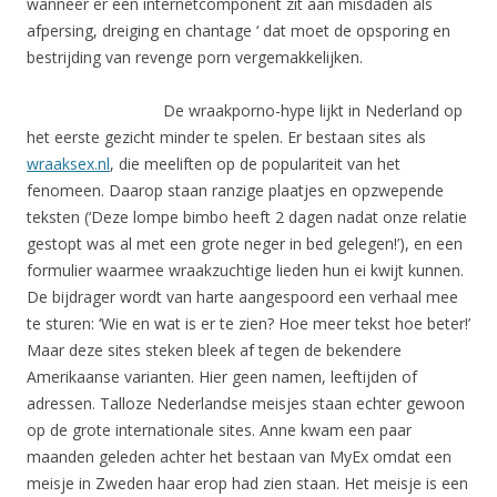
wanneer er een internetcomponent zit aan misdaden als
afpersing, dreiging en chantage ‘ dat moet de opsporing en
bestrijding van revenge porn vergemakkelijken.
De wraakporno-hype lijkt in Nederland op
het eerste gezicht minder te spelen. Er bestaan sites als
wraaksex.nl
, die meeliften op de populariteit van het
fenomeen. Daarop staan ranzige plaatjes en opzwepende
teksten (‘Deze lompe bimbo heeft 2 dagen nadat onze relatie
gestopt was al met een grote neger in bed gelegen!’), en een
formulier waarmee wraakzuchtige lieden hun ei kwijt kunnen.
De bijdrager wordt van harte aangespoord een verhaal mee
te sturen: ‘Wie en wat is er te zien? Hoe meer tekst hoe beter!’
Maar deze sites steken bleek af tegen de bekendere
Amerikaanse varianten. Hier geen namen, leeftijden of
adressen. Talloze Nederlandse meisjes staan echter gewoon
op de grote internationale sites. Anne kwam een paar
maanden geleden achter het bestaan van MyEx omdat een
meisje in Zweden haar erop had zien staan. Het meisje is een