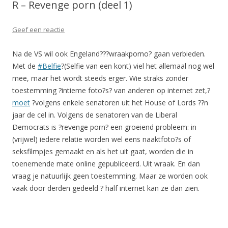
R – Revenge porn (deel 1)
Geef een reactie
Na de VS wil ook Engeland???wraakporno? gaan verbieden.
Met de
#Belfie
?(Selfie van een kont) viel het allemaal nog wel
mee, maar het wordt steeds erger. Wie straks zonder
toestemming ?intieme foto?s? van anderen op internet zet,?
moet
?volgens enkele senatoren uit het House of Lords ??n
jaar de cel in. Volgens de senatoren van de Liberal
Democrats is ?revenge porn? een groeiend probleem: in
(vrijwel) iedere relatie worden wel eens naaktfoto?s of
seksfilmpjes gemaakt en als het uit gaat, worden die in
toenemende mate online gepubliceerd. Uit wraak. En dan
vraag je natuurlijk geen toestemming. Maar ze worden ook
vaak door derden gedeeld ? half internet kan ze dan zien.