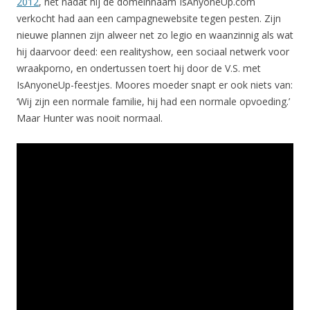
2012
, net nadat hij de domeinnaam IsAnyoneUp.com
verkocht had aan een campagnewebsite tegen pesten. Zijn
nieuwe plannen zijn alweer net zo legio en waanzinnig als wat
hij daarvoor deed: een realityshow, een sociaal netwerk voor
wraakporno, en ondertussen toert hij door de V.S. met
IsAnyoneUp-feestjes. Moores moeder snapt er ook niets van:
‘Wij zijn een normale familie, hij had een normale opvoeding.’
Maar Hunter was nooit normaal.