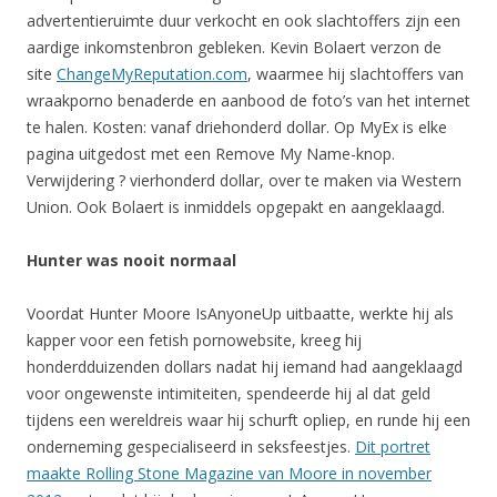
advertentieruimte duur verkocht en ook slachtoffers zijn een
aardige inkomstenbron gebleken. Kevin Bolaert verzon de
site
ChangeMyReputation.com
, waarmee hij slachtoffers van
wraakporno benaderde en aanbood de foto’s van het internet
te halen. Kosten: vanaf driehonderd dollar. Op MyEx is elke
pagina uitgedost met een Remove My Name-knop.
Verwijdering ? vierhonderd dollar, over te maken via Western
Union. Ook Bolaert is inmiddels opgepakt en aangeklaagd.
Hunter was nooit normaal
Voordat Hunter Moore IsAnyoneUp uitbaatte, werkte hij als
kapper voor een fetish pornowebsite, kreeg hij
honderdduizenden dollars nadat hij iemand had aangeklaagd
voor ongewenste intimiteiten, spendeerde hij al dat geld
tijdens een wereldreis waar hij schurft opliep, en runde hij een
onderneming gespecialiseerd in seksfeestjes.
Dit portret
maakte Rolling Stone Magazine van Moore in november