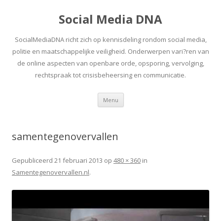
Social Media DNA
SocialMediaDNA richt zich op kennisdeling rondom social media,
politie en maatschappelijke veiligheid. Onderwerpen vari?ren van
de online aspecten van openbare orde, opsporing, vervolging,
rechtspraak tot crisisbeheersing en communicatie.
Spring
Menu
naar
inhoud
samentegenovervallen
Gepubliceerd
21 februari 2013
op
480 × 360
in
Samentegenovervallen.nl
.