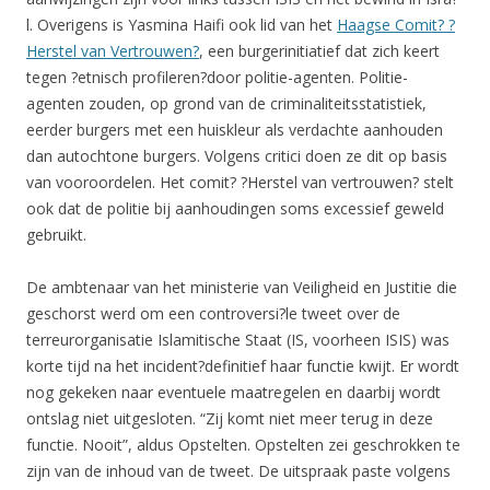
l. Overigens is Yasmina Haifi ook lid van het
Haagse Comit? ?
Herstel van Vertrouwen?
, een burgerinitiatief dat zich keert
tegen ?etnisch profileren?door politie-agenten. Politie-
agenten zouden, op grond van de criminaliteitsstatistiek,
eerder burgers met een huiskleur als verdachte aanhouden
dan autochtone burgers. Volgens critici doen ze dit op basis
van vooroordelen. Het comit? ?Herstel van vertrouwen? stelt
ook dat de politie bij aanhoudingen soms excessief geweld
gebruikt.
De ambtenaar van het ministerie van Veiligheid en Justitie die
geschorst werd om een controversi?le tweet over de
terreurorganisatie Islamitische Staat (IS, voorheen ISIS) was
korte tijd na het incident?definitief haar functie kwijt. Er wordt
nog gekeken naar eventuele maatregelen en daarbij wordt
ontslag niet uitgesloten. “Zij komt niet meer terug in deze
functie. Nooit”, aldus Opstelten. Opstelten zei geschrokken te
zijn van de inhoud van de tweet. De uitspraak paste volgens