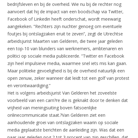
bedrijfsleven en bij de overheid. Wie nu bij de rechter nog
aanvoert dat hij de impact van een boodschap via Twitter,
Facebook of Linkedin heeft onderschat, wordt meewarig
aangekeken. ”Rechters zijn nuchter genoeg om eventuele
foutjes bij ontslagzaken eruit te zeven”, zegt de Utrechtse
arbeidsjurist Maarten van Gelderen, die twee jaar geleden
een top-10 van blunders van werknemers, ambtenaren en
politici op sociale media publiceerde. ”Twitter en Facebook
zijn heel impulsieve media, waarmee snel iets mis kan gaan.
Maar politieke gevoeligheid is bij de overheid natuurlijk een
open zenuw, zeker wanneer dat leidt tot een golf van protest
en verontwaardiging.”
Het is volgens arbeidsjurist Van Gelderen het zoveelste
voorbeeld van een carri?re die is geknakt door te denken dat
vrijheid van meningsuiting boven fatsoenlijke
onlinecommunicatie staat.?Van Gelderen ziet een
aanhoudende groei van ontslagzaken waarin op sociale
media geplaatste berichten de aanleiding zijn. Was dat een
paar jaar geleden nog 2 tot 3 procent van zijn geschillen, dat