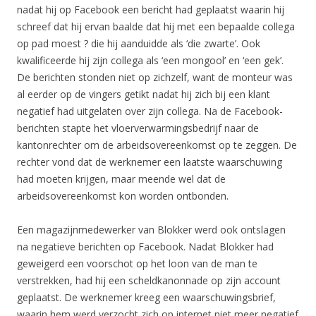
nadat hij op Facebook een bericht had geplaatst waarin hij
schreef dat hij ervan baalde dat hij met een bepaalde collega
op pad moest ? die hij aanduidde als ‘die zwarte’. Ook
kwalificeerde hij zijn collega als ‘een mongool’ en ‘een gek’.
De berichten stonden niet op zichzelf, want de monteur was
al eerder op de vingers getikt nadat hij zich bij een klant
negatief had uitgelaten over zijn collega. Na de Facebook-
berichten stapte het vloerverwarmingsbedrijf naar de
kantonrechter om de arbeidsovereenkomst op te zeggen. De
rechter vond dat de werknemer een laatste waarschuwing
had moeten krijgen, maar meende wel dat de
arbeidsovereenkomst kon worden ontbonden.
Een magazijnmedewerker van Blokker werd ook ontslagen
na negatieve berichten op Facebook. Nadat Blokker had
geweigerd een voorschot op het loon van de man te
verstrekken, had hij een scheldkanonnade op zijn account
geplaatst. De werknemer kreeg een waarschuwingsbrief,
waarin hem werd verzocht zich op internet niet meer negatief