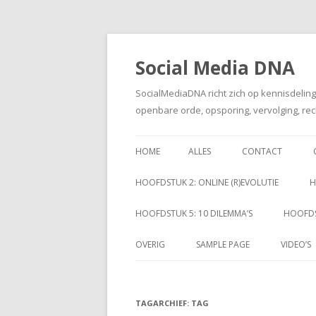
Social Media DNA
SocialMediaDNA richt zich op kennisdelin
openbare orde, opsporing, vervolging, rec
HOME
ALLES
CONTACT
HOOFDSTUK 2: ONLINE (R)EVOLUTIE
H
HOOFDSTUK 5: 10 DILEMMA’S
HOOFDS
OVERIG
SAMPLE PAGE
VIDEO’S
TAGARCHIEF:
TAG