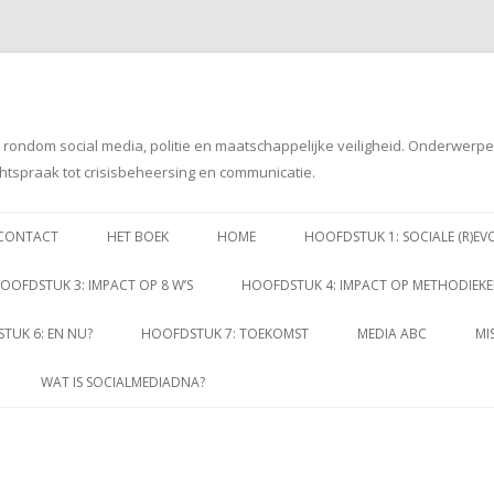
g rondom social media, politie en maatschappelijke veiligheid. Onderwerp
htspraak tot crisisbeheersing en communicatie.
Spring
naar
CONTACT
HET BOEK
HOME
HOOFDSTUK 1: SOCIALE (R)EV
inhoud
OOFDSTUK 3: IMPACT OP 8 W’S
HOOFDSTUK 4: IMPACT OP METHODIEK
TUK 6: EN NU?
HOOFDSTUK 7: TOEKOMST
MEDIA ABC
MI
WAT IS SOCIALMEDIADNA?