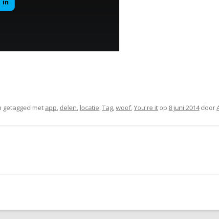
 getagged met
app
,
delen
,
locatie
,
Tag
,
woof
,
You're it
op
8 juni 2014
door