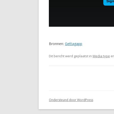
Bronnen:
Gettagapp
Dit bericht werd geplaatst in
Media type
en
Ondersteund door WordPress