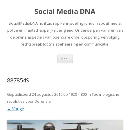
Social Media DNA
SocialMediaDNA richt zich op kennisdeling rondom social media,
politie en maatschappelijke veiligheid. Onderwerpen vari?ren van
de online aspecten van openbare orde, opsporing, vervolging,
rechtspraak tot crisisbeheersing en communicatie.
Spring
Menu
naar
inhoud
8878549
Gepubliceerd
24 augustus 2016
op
1920 × 800
in
Technologische
revoluties voor Defensie
.
← Vorige