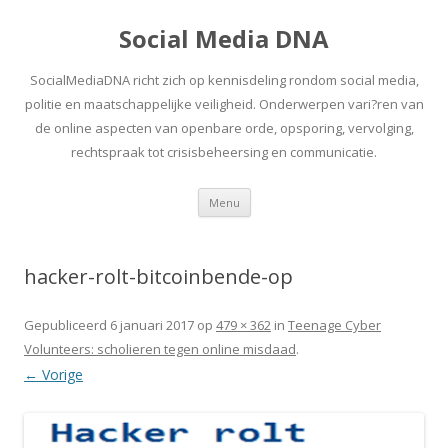
Social Media DNA
SocialMediaDNA richt zich op kennisdeling rondom social media,
politie en maatschappelijke veiligheid. Onderwerpen vari?ren van
de online aspecten van openbare orde, opsporing, vervolging,
rechtspraak tot crisisbeheersing en communicatie.
Spring
Menu
naar
inhoud
hacker-rolt-bitcoinbende-op
Gepubliceerd
6 januari 2017
op
479 × 362
in
Teenage Cyber
Volunteers: scholieren tegen online misdaad
.
← Vorige