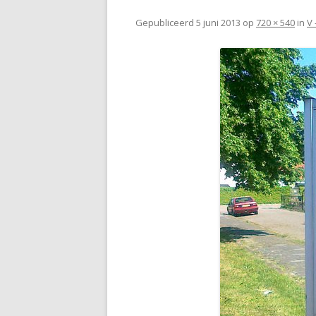
Gepubliceerd
5 juni 2013
op
720 × 540
in
V