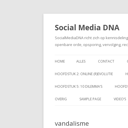
Social Media DNA
SocialMediaDNA richt zich op kennisdelin
openbare orde, opsporing, vervolging, rec
HOME
ALLES
CONTACT
HOOFDSTUK 2: ONLINE (R)EVOLUTIE
H
HOOFDSTUK 5: 10 DILEMMA’S
HOOFDS
OVERIG
SAMPLE PAGE
VIDEO’S
vandalisme