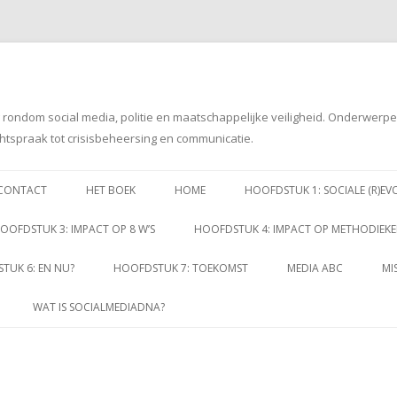
g rondom social media, politie en maatschappelijke veiligheid. Onderwerp
htspraak tot crisisbeheersing en communicatie.
Spring
naar
CONTACT
HET BOEK
HOME
HOOFDSTUK 1: SOCIALE (R)EV
inhoud
OOFDSTUK 3: IMPACT OP 8 W’S
HOOFDSTUK 4: IMPACT OP METHODIEK
TUK 6: EN NU?
HOOFDSTUK 7: TOEKOMST
MEDIA ABC
MI
WAT IS SOCIALMEDIADNA?