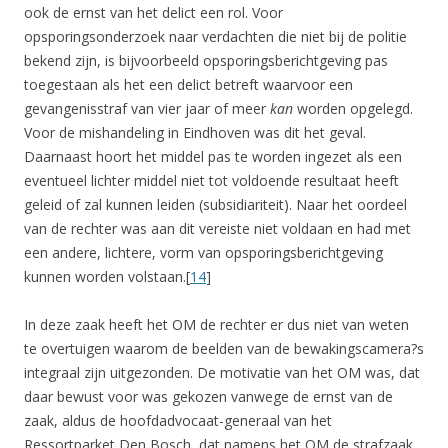
ook de ernst van het delict een rol. Voor
opsporingsonderzoek naar verdachten die niet bij de politie
bekend zijn, is bijvoorbeeld opsporingsberichtgeving pas
toegestaan als het een delict betreft waarvoor een
gevangenisstraf van vier jaar of meer
kan
worden opgelegd.
Voor de mishandeling in Eindhoven was dit het geval.
Daarnaast hoort het middel pas te worden ingezet als een
eventueel lichter middel niet tot voldoende resultaat heeft
geleid of zal kunnen leiden (subsidiariteit). Naar het oordeel
van de rechter was aan dit vereiste niet voldaan en had met
een andere, lichtere, vorm van opsporingsberichtgeving
kunnen worden volstaan.[
14
]
In deze zaak heeft het OM de rechter er dus niet van weten
te overtuigen waarom de beelden van de bewakingscamera?s
integraal zijn uitgezonden. De motivatie van het OM was, dat
daar bewust voor was gekozen vanwege de ernst van de
zaak, aldus de hoofdadvocaat-generaal van het
Ressortparket Den Bosch, dat namens het OM de strafzaak