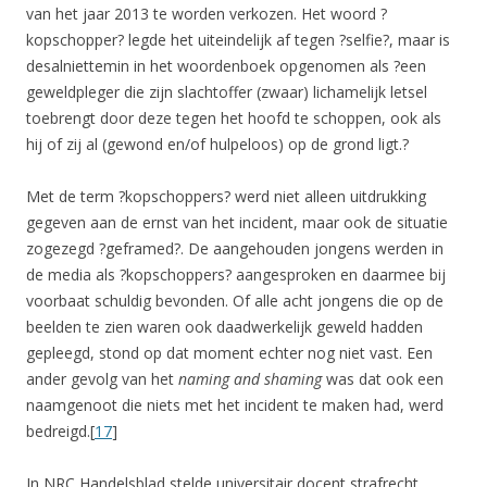
van het jaar 2013 te worden verkozen. Het woord ?
kopschopper? legde het uiteindelijk af tegen ?selfie?, maar is
desalniettemin in het woordenboek opgenomen als ?een
geweldpleger die zijn slachtoffer (zwaar) lichamelijk letsel
toebrengt door deze tegen het hoofd te schoppen, ook als
hij of zij al (gewond en/of hulpeloos) op de grond ligt.?
Met de term ?kopschoppers? werd niet alleen uitdrukking
gegeven aan de ernst van het incident, maar ook de situatie
zogezegd ?geframed?. De aangehouden jongens werden in
de media als ?kopschoppers? aangesproken en daarmee bij
voorbaat schuldig bevonden. Of alle acht jongens die op de
beelden te zien waren ook daadwerkelijk geweld hadden
gepleegd, stond op dat moment echter nog niet vast. Een
ander gevolg van het
naming and shaming
was dat ook een
naamgenoot die niets met het incident te maken had, werd
bedreigd.[
17
]
In NRC Handelsblad stelde universitair docent strafrecht