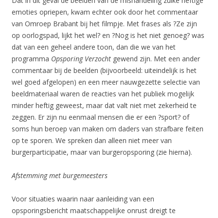
Dat in dit geval de beelden van de mishandeling zulke heftige
emoties opriepen, kwam echter ook door het commentaar
van Omroep Brabant bij het filmpje. Met frases als ?Ze zijn
op oorlogspad, lijkt het wel? en ?Nog is het niet genoeg? was
dat van een geheel andere toon, dan die we van het
programma
Opsporing Verzocht
gewend zijn. Met een ander
commentaar bij de beelden (bijvoorbeeld: uiteindelijk is het
wel goed afgelopen) en een meer nauwgezette selectie van
beeldmateriaal waren de reacties van het publiek mogelijk
minder heftig geweest, maar dat valt niet met zekerheid te
zeggen. Er zijn nu eenmaal mensen die er een ?sport? of
soms hun beroep van maken om daders van strafbare feiten
op te sporen. We spreken dan alleen niet meer van
burgerparticipatie, maar van burgeropsporing (zie hierna).
Afstemming met burgemeesters
Voor situaties waarin naar aanleiding van een
opsporingsbericht maatschappelijke onrust dreigt te