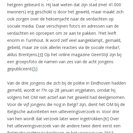
hetgeen gebeurd is. Hij laat weten dat zijn stad (met 41.000
inwoners) erg geschokt is door het geweld, maar maakt zich
ook zorgen over de heksenjacht naar de verdachten op
sociale media. Daar verschijnen foto’s en adressen van de
verdachten en oproepen om ze aan te pakken. ?Het leeft
enorm in Turnhout. Ik word zelf veel aangeklampt, gemaild,
gebeld, maar zie ook allerlei reacties via de sociale media?,
aldus Brentjens.[
4
] Op het online magazine GeenStijl zijn bij
een groepsfoto de namen van zes van de acht jongens
gepubliceerd.[
5
]
Van de drie jongens die zich bij de politie in Eindhoven hadden
gemeld, wordt er ??n op 28 januari vrijgelaten, omdat hij
volgens het OM niet actief aan het geweld had deelgenomen.
Voor de vijf jongens die nog in Belgi? zijn, dient het OM bij de
Belgische autoriteiten een uitleveringsverzoek in. Voor drie
van hen wordt dat verzoek later weer ingetrokken.[6] Over
het uitleveringsverzoek van de andere twee dient eerst een
Belgische rechter te beslissen. In het voorjaar van 2013