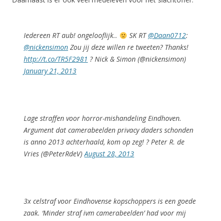
Iedereen RT aub! ongelooflijk..
SK RT
@Daan0712
:
@nickensimon
Zou jij deze willen re tweeten? Thanks!
http://t.co/TR5F2981
? Nick & Simon (@nickensimon)
January 21, 2013
Lage straffen voor horror-mishandeling Eindhoven.
Argument dat camerabeelden privacy daders schonden
is anno 2013 achterhaald, kom op zeg! ? Peter R. de
Vries (@PeterRdeV)
August 28, 2013
3x celstraf voor Eindhovense kopschoppers is een goede
zaak. ‘Minder straf ivm camerabeelden’ had voor mij