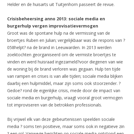
Helder en de huisarts uit Tuitjenhorn passeert de revue.
Crisisbeheersing anno 2013: sociale media en
burgerhulp vergen improvisatievermogen
Groot was de spontane hulp na de vermissing van de
broertjes Ruben en Julian; vergelijkbaar was de respons van ?
058helpt? na de brand in Leeuwarden. In 2013 werden
zoektochten georganiseerd om de vermiste broertjes te
vinden en werd huisraad ingezameld?voor diegenen van wie
de woning bij de brand verloren was gegaan. Hulp ten tijde
van rampen en crises is van alle tijden; sociale media blijken
daarbij een hulpmiddel, maar zijn soms ook stoorzender. ?
Gedoe? rond de eigenlijke crisis, mede door de impact van
sociale media en burgerhulp, vraagt vooral groot vermogen
tot improviseren van de betrokken professionals.
Bij vrijwel elk van deze gebeurtenissen speelden sociale
media ? soms ten positieve, maar soms ook in negatieve zin
? een rol. Vanwege berichten op sociale media ontstond een