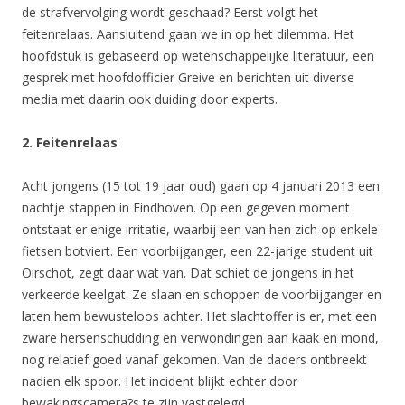
de strafvervolging wordt geschaad? Eerst volgt het
feitenrelaas. Aansluitend gaan we in op het dilemma. Het
hoofdstuk is gebaseerd op wetenschappelijke literatuur, een
gesprek met hoofdofficier Greive en berichten uit diverse
media met daarin ook duiding door experts.
2. Feitenrelaas
Acht jongens (15 tot 19 jaar oud) gaan op 4 januari 2013 een
nachtje stappen in Eindhoven. Op een gegeven moment
ontstaat er enige irritatie, waarbij een van hen zich op enkele
fietsen botviert. Een voorbijganger, een 22-jarige student uit
Oirschot, zegt daar wat van. Dat schiet de jongens in het
verkeerde keelgat. Ze slaan en schoppen de voorbijganger en
laten hem bewusteloos achter. Het slachtoffer is er, met een
zware hersenschudding en verwondingen aan kaak en mond,
nog relatief goed vanaf gekomen. Van de daders ontbreekt
nadien elk spoor. Het incident blijkt echter door
bewakingscamera?s te zijn vastgelegd.