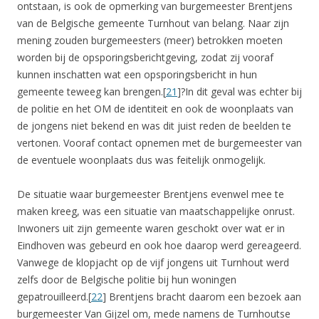
ontstaan, is ook de opmerking van burgemeester Brentjens
van de Belgische gemeente Turnhout van belang. Naar zijn
mening zouden burgemeesters (meer) betrokken moeten
worden bij de opsporingsberichtgeving, zodat zij vooraf
kunnen inschatten wat een opsporingsbericht in hun
gemeente teweeg kan brengen.[
21
]?In dit geval was echter bij
de politie en het OM de identiteit en ook de woonplaats van
de jongens niet bekend en was dit juist reden de beelden te
vertonen. Vooraf contact opnemen met de burgemeester van
de eventuele woonplaats dus was feitelijk onmogelijk.
De situatie waar burgemeester Brentjens evenwel mee te
maken kreeg, was een situatie van maatschappelijke onrust.
Inwoners uit zijn gemeente waren geschokt over wat er in
Eindhoven was gebeurd en ook hoe daarop werd gereageerd.
Vanwege de klopjacht op de vijf jongens uit Turnhout werd
zelfs door de Belgische politie bij hun woningen
gepatrouilleerd.[
22
] Brentjens bracht daarom een bezoek aan
burgemeester Van Gijzel om, mede namens de Turnhoutse