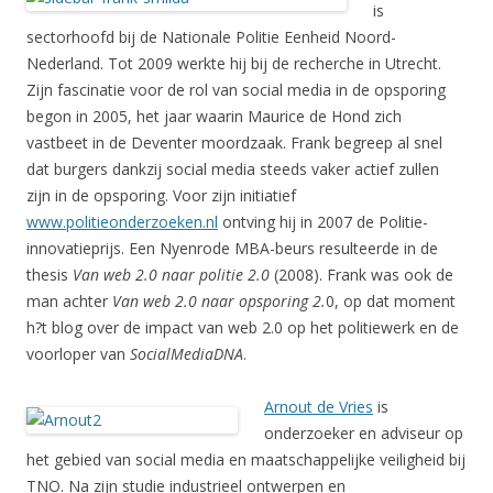
is
sectorhoofd bij de Nationale Politie Eenheid Noord-
Nederland. Tot 2009 werkte hij bij de recherche in Utrecht.
Zijn fascinatie voor de rol van social media in de opsporing
begon in 2005, het jaar waarin Maurice de Hond zich
vastbeet in de Deventer moordzaak. Frank begreep al snel
dat burgers dankzij social media steeds vaker actief zullen
zijn in de opsporing. Voor zijn initiatief
www.politieonderzoeken.nl
ontving hij in 2007 de Politie-
innovatieprijs. Een Nyenrode MBA-beurs resulteerde in de
thesis
Van web 2.0 naar politie 2.0
(2008). Frank was ook de
man achter
Van web 2.0 naar opsporing 2.
0, op dat moment
h?t blog over de impact van web 2.0 op het politiewerk en de
voorloper van
SocialMediaDNA
.
Ar
nout de Vries
is
onderzoeker en adviseur op
het gebied van social media en maatschappelijke veiligheid bij
TNO. Na zijn studie industrieel ontwerpen en