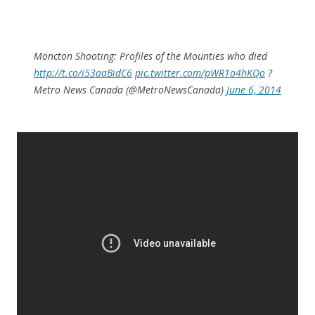
Moncton Shooting: Profiles of the Mounties who died
http://t.co/i53aaBidC6
pic.twitter.com/pWR1o4hKQo
?
Metro News Canada (@MetroNewsCanada)
June 6, 2014