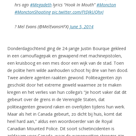
hrs ago
#Megadeth
lyrics “Hook In Mouth”
#Moncton
#MonctonShooting
pic.twitter.com/FtDJkUQhxJ
? Mel Evans (@MelEvansHFX)
June 5, 2014
Donderdagochtend ging de 24-jarige Justin Bourque gekleed
in een camouflagepak en gewapend met machinepistolen,
een kruisboog en een mes door een wijk van de stad. Toen
de politie hem wilde aanhouden schoot hij drie van hen dood.
Twee andere agenten raakten gewond. Politieagenten zijn
geschokt door het extreme geweld waarmee ze te maken
kregen en het verlies van hun collega’s “Je hoort vaker dat dit
gebeurt over de grens in de Verenigde Staten, dat
politieagenten gewond raken en overlijden tijdens hun werk.
Maar als het in Canada gebeurt, zo dicht bij huis, komt dat
heel hard aan,” aldus een woordvoerder van de Royal
Canadian Mounted Police. Dit soort schietincidenten is
zeldzaam voor Canada, waar de wapenwetten strenger zijn