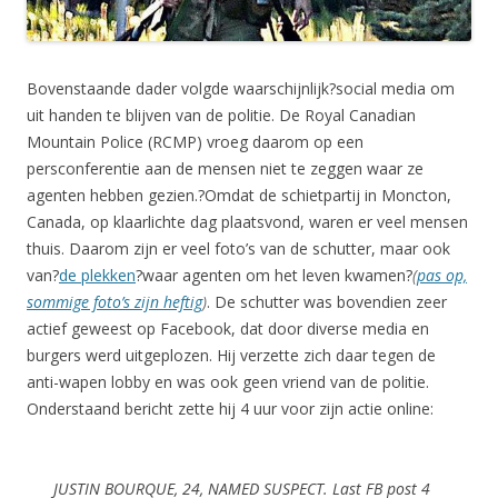
Bovenstaande dader volgde waarschijnlijk?social media om
uit handen te blijven van de politie. De Royal Canadian
Mountain Police (RCMP) vroeg daarom op een
persconferentie aan de mensen niet te zeggen waar ze
agenten hebben gezien.?Omdat de schietpartij in Moncton,
Canada, op klaarlichte dag plaatsvond, waren er veel mensen
thuis. Daarom zijn er veel foto’s van de schutter, maar ook
van?
de plekken
?waar agenten om het leven kwamen?
(
pas op,
sommige foto’s zijn heftig
)
. De schutter was bovendien zeer
actief geweest op Facebook, dat door diverse media en
burgers werd uitgeplozen. Hij verzette zich daar tegen de
anti-wapen lobby en was ook geen vriend van de politie.
Onderstaand bericht zette hij 4 uur voor zijn actie online:
JUSTIN BOURQUE, 24, NAMED SUSPECT. Last FB post 4