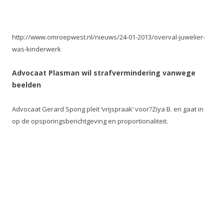
http://www.omroepwest.nl/nieuws/24-01-2013/overval-juwelier-
was-kinderwerk
Advocaat Plasman wil strafvermindering vanwege
beelden
Advocaat Gerard Spong pleit ‘vrijspraak’ voor?Ziya B. en gaat in
op de opsporingsberichtgeving en proportionaliteit.