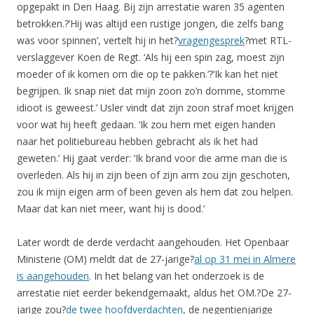
opgepakt in Den Haag. Bij zijn arrestatie waren 35 agenten
betrokken.?’Hij was altijd een rustige jongen, die zelfs bang
was voor spinnen’, vertelt hij in het?
vragengesprek
?met RTL-
verslaggever Koen de Regt. ‘Als hij een spin zag, moest zijn
moeder of ik komen om die op te pakken.’?’Ik kan het niet
begrijpen. Ik snap niet dat mijn zoon zo’n domme, stomme
idioot is geweest.’ Usler vindt dat zijn zoon straf moet krijgen
voor wat hij heeft gedaan. ‘Ik zou hem met eigen handen
naar het politiebureau hebben gebracht als ik het had
geweten.’ Hij gaat verder: ‘Ik brand voor die arme man die is
overleden. Als hij in zijn been of zijn arm zou zijn geschoten,
zou ik mijn eigen arm of been geven als hem dat zou helpen.
Maar dat kan niet meer, want hij is dood.’
Later wordt de derde verdacht aangehouden. Het Openbaar
Ministerie (OM) meldt dat de 27-jarige?
al op 31 mei in Almere
is aangehouden
. In het belang van het onderzoek is de
arrestatie niet eerder bekendgemaakt, aldus het OM.?De 27-
jarige zou?
de twee hoofdverdachten
, de negentienjarige