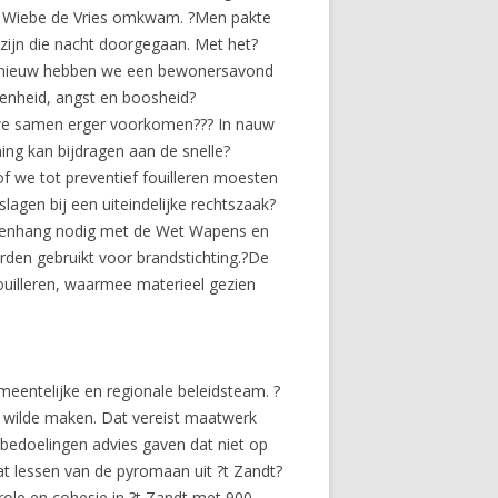
ar Wiebe de Vries omkwam. ?Men pakte
zijn die nacht doorgegaan. Met het?
Opnieuw hebben we een bewonersavond
enheid, angst en boosheid?
n we samen erger voorkomen??? In nauw
ng kan bijdragen aan de snelle?
of we tot preventief fouilleren moesten
agen bij een uiteindelijke rechtszaak?
n samenhang nodig met de Wet Wapens en
orden gebruikt voor brandstichting.?De
ouilleren, waarmee materieel gezien
meentelijke en regionale beleidsteam. ?
ig wilde maken. Dat vereist maatwerk
 bedoelingen advies gaven dat niet op
t lessen van de pyromaan uit ?t Zandt?
ntrole en cohesie in ?t Zandt met 900