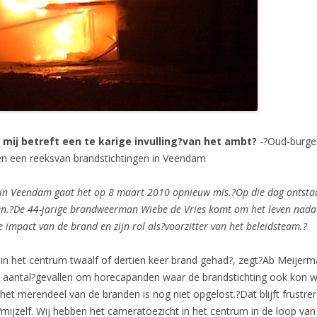
t mij betreft een te karige invulling?van het ambt?
-?Oud-burg
een reeksvan brandstichtingen in Veendam
 in Veendam gaat het op 8 maart 2010 opnieuw mis.?Op die dag ontstaa
gen.?De 44-jarige brandweerman Wiebe de Vries komt om het leven nadat
impact van de brand en zijn rol als?voorzitter van het beleidsteam.?
in het centrum twaalf of dertien keer brand gehad?, zegt?Ab Meijerma
n aantal?gevallen om horecapanden waar de brandstichting ook kon
et merendeel van de branden is nog niet opgelost.?Dat blijft frustre
?mijzelf. Wij hebben het cameratoezicht in het centrum in de loop van