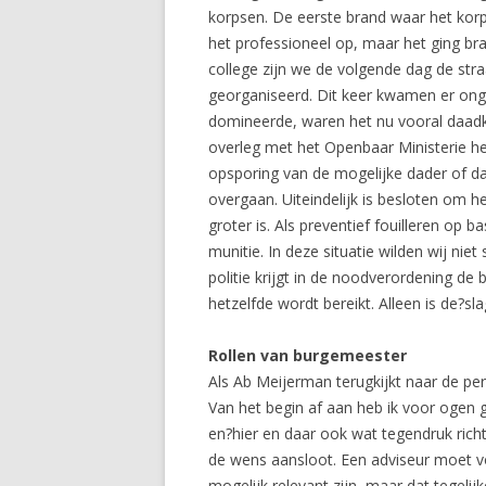
korpsen. De eerste brand waar het kor
het professioneel op, maar het ging br
college zijn we de volgende dag de s
georganiseerd. Dit keer kwamen er ong
domineerde, waren het nu vooral daadk
overleg met het Openbaar Ministerie h
opsporing van de mogelijke dader of dad
overgaan. Uiteindelijk is besloten om 
groter is. Als preventief fouilleren op
munitie. In deze situatie wilden wij ni
politie krijgt in de noodverordening d
hetzelfde wordt bereikt. Alleen is de?sl
Rollen van burgemeester
Als Ab Meijerman terugkijkt naar de per
Van het begin af aan heb ik voor ogen g
en?hier en daar ook wat tegendruk rich
de wens aansloot. Een adviseur moet v
mogelijk relevant zijn, maar dat tegelijk