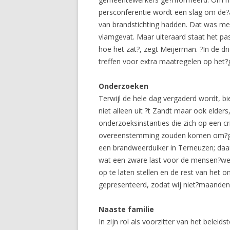
persconferentie wordt een slag om de
van brandstichting hadden. Dat was me
vlamgevat. Maar uiteraard staat het pa
hoe het zat?, zegt Meijerman. ?In de d
treffen voor extra maatregelen op het?
Onderzoeken
Terwijl de hele dag vergaderd wordt, b
niet alleen uit ?t Zandt maar ook elde
onderzoeksinstanties die zich op een cri
overeenstemming zouden komen om?geza
een brandweerduiker in Terneuzen; daa
wat een zware last voor de mensen?wer
op te laten stellen en de rest van het
gepresenteerd, zodat wij niet?maandenl
Naaste familie
In zijn rol als voorzitter van het belei