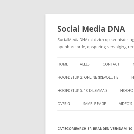
Social Media DNA
SocialMediaDNA richt zich op kennisdelin
openbare orde, opsporing, vervolging, rec
HOME
ALLES
CONTACT
HOOFDSTUK 2: ONLINE (R)EVOLUTIE
H
HOOFDSTUK 5: 10 DILEMMA’S
HOOFDS
OVERIG
SAMPLE PAGE
VIDEO’S
CATEGORIEARCHIEF:
BRANDEN VEENDAM ’10