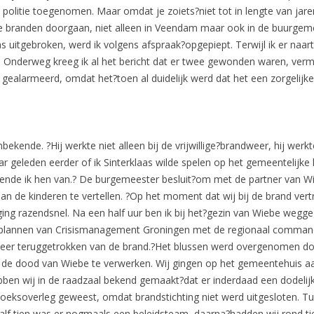
politie toegenomen. Maar omdat je zoiets?niet tot in lengte van jare
de branden doorgaan, niet alleen in Veendam maar ook in de buurg
uitgebroken, werd ik volgens afspraak?opgepiept. Terwijl ik er naarto
 Onderweg kreeg ik al het bericht dat er twee gewonden waren, vermo
 gealarmeerd, omdat het?toen al duidelijk werd dat het een zorgelijke
kende. ?Hij werkte niet alleen bij de vrijwillige?brandweer, hij wer
aar geleden eerder of ik Sinterklaas wilde spelen op het gemeentelijke
 kende ik hen van.? De burgemeester besluit?om met de partner van 
aan de kinderen te vertellen. ?Op het moment dat wij bij de brand vert
ing razendsnel. Na een half uur ben ik bij het?gezin van Wiebe wegg
plannen van Crisismanagement Groningen met de regionaal command
weer teruggetrokken van de brand.?Het blussen werd overgenomen d
e dood van Wiebe te verwerken. Wij gingen op het gemeentehuis aan
en wij in de raadzaal bekend gemaakt?dat er inderdaad een dodelijk
ehoeksoverleg geweest, omdat brandstichting niet werd uitgesloten. T
 tien was er nogmaals een beleidsteam, daarna?hadden wij rond tie