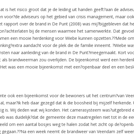
t is het risico groot dat je de leiding uit handen geeft?aan de advise
en voor?de adviseurs op het gebied van crisis management, maar ook
t rapport over de brand in De Punt (2008) was mij?bijgebleven dat h
n?achterlaten bij de mensen waarmee het samenwerkte. Dat gevoel
men een mooie herdenking voor Wiebe kunnen opzetten.??Mede omd
rdenking?extra aandacht voor de plek die de familie inneemt. ?Wiebe w
sten naar aanleiding van de brand in De Punt?meegemaakt. Kort voor 
ooit als brandweerman zou overlijden. De bijeenkomst werd een herde
en. Het was een mooie bijeenkomst met een?openbaar deel en een besl
nte ook een bijeenkomst voor de bewoners uit het centrum?van Vee
al, maar?ik heb daar gezegd dat ik die boosheid bij mijzelf herkende. 
tig is. Wij deden wat wij konden. Het camerasysteem was?uitgebreid e
heb was duidelijk?dat de gemeente deze maatregelen niet tot in de ee
eeld om een aantal bosjes weg te halen zodat het zicht op de?openba
ag gegaan.??Na een week neemt de brandweer van Veendam zelf weer