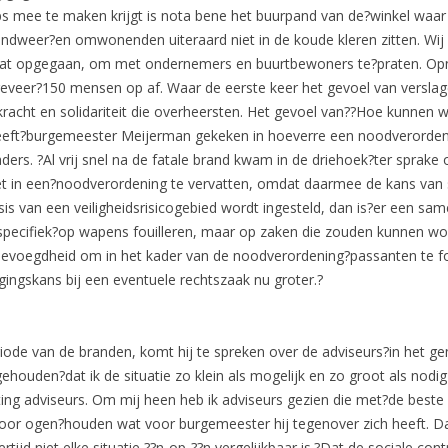
ps mee te maken krijgt is nota bene het buurpand van de?winkel wa
andweer?en omwonenden uiteraard niet in de koude kleren zitten. Wij 
traat opgegaan, om met ondernemers en buurtbewoners te?praten. 
eveer?150 mensen op af. Waar de eerste keer het gevoel van verslag
racht en solidariteit die overheersten. Het gevoel van??Hoe kunne
eeft?burgemeester Meijerman gekeken in hoeverre een noodverordeni
ers. ?Al vrij snel na de fatale brand kwam in de driehoek?ter sprake 
het in een?noodverordening te vervatten, omdat daarmee de kans van sl
 basis van een veiligheidsrisicogebied wordt ingesteld, dan is?er ee
et specifiek?op wapens fouilleren, maar op zaken die zouden kunnen w
e bevoegdheid om in het kader van de noodverordening?passanten te f
agingskans bij een eventuele rechtszaak nu groter.?
iode van de branden, komt hij te spreken over de adviseurs?in het ge
ehouden?dat ik de situatie zo klein als mogelijk en zo groot als nod
ting adviseurs. Om mij heen heb ik adviseurs gezien die met?de beste
oor ogen?houden wat voor burgemeester hij tegenover zich heeft. Da
ertijd niet elke situatie ??n-op-??n vergelijkbaar is.?Dat de sociale co