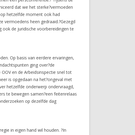
niceerd dat we het sterke?vermoeden
d op hetzelfde moment ook had
 onze vermoedens heen gedraaid.?Gezegd
g ook de juridische voorbereidingen te
oden. Op basis van eerdere ervaringen,
aandachtspunten ging over?de
ie OOV en de Arbeidsinspectie snel tot
meer is opgedaan na het?ongeval met
ver hetzelfde onderwerp ondervraagd,
kers te bewegen samen?een feitenrelaas
 onderzoeken op dezelfde dag
regie in eigen hand wil houden. ?In