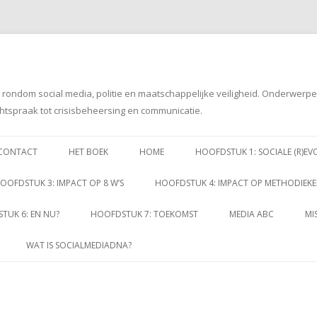
g rondom social media, politie en maatschappelijke veiligheid. Onderwerp
htspraak tot crisisbeheersing en communicatie.
Spring
naar
CONTACT
HET BOEK
HOME
HOOFDSTUK 1: SOCIALE (R)EV
inhoud
OOFDSTUK 3: IMPACT OP 8 W’S
HOOFDSTUK 4: IMPACT OP METHODIEK
TUK 6: EN NU?
HOOFDSTUK 7: TOEKOMST
MEDIA ABC
MI
WAT IS SOCIALMEDIADNA?