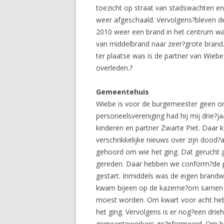
toezicht op straat van stadswachten en 
weer afgeschaald. Vervolgens?bleven 
2010 weer een brand in het centrum was 
van middelbrand naar zeer?grote brand.
ter plaatse was is de partner van Wiebe
overleden.?
Gemeentehuis
Wiebe is voor de burgemeester geen onbe
personeelsvereniging had hij mij drie?j
kinderen en partner Zwarte Piet. Daar
verschrikkelijke nieuws over zijn dood?
gehoord om wie het ging. Dat gerucht g
gereden. Daar hebben we conform?de 
gestart. Inmiddels was de eigen brand
kwam bijeen op de kazerne?om samen d
moest worden. Om kwart voor acht hebb
het ging. Vervolgens is er nog?een dri
gemeentewerkers ge?nformeerd. Om half