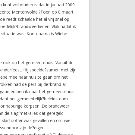
n kunt volhouden is dat in januari 2009
emeente Menterwolde.?Toen op 8 maart
e reedt schaalde het al vrij snel op
edelijk?brandweerlieden. Vlak nadat ik
 situatie was. Kort daarna is Wiebe
kte ook op het gemeentehuis. Vanuit de
 kinderfeest. Hij speelde?samen met zijn
Wiebe mee naar huis te gaan om het
rokken had de pers bij de?brand al
egaan en ben ik naar het gemeentehuis
ant het gemeentelijk?beleidsteam
oor naburige korpsen. De brandweer
 de slag met?alles dat geregeld
 slachtoffer was gevallen en om wie
ussendoor zijn de?eigen
nen een persconferentie.? Tijdens de