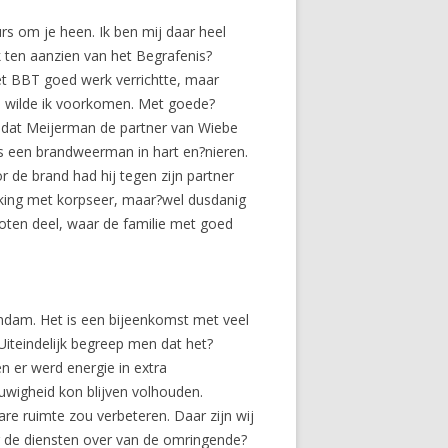
urs om je heen. Ik ben mij daar heel
 ten aanzien van het Begrafenis?
et BBT goed werk verrichtte, maar
 wilde ik voorkomen. Met goede?
at Meijerman de partner van Wiebe
as een brandweerman in hart en?nieren.
de brand had hij tegen zijn partner
nking met korpseer, maar?wel dusdanig
oten deel, waar de familie met goed
ndam. Het is een bijeenkomst met veel
Uiteindelijk begreep men dat het?
n er werd energie in extra
uwigheid kon blijven volhouden.
re ruimte zou verbeteren. Daar zijn wij
 de diensten over van de omringende?