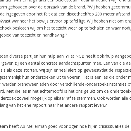
?arm gehouden over de oorzaak van de brand. ?Wij hebben gecommu
de ingegeven door het feit dat een discotheek?op 200 meter afstan
s?vast wanneer het bewijs ervoor op tafel ligt. Wij hebben niet om
riehoek besloten wij om het toezicht weer op te?schalen en waar nodi
gebied van toezicht en handhaving.?
ieden diverse partijen hun hulp aan. ?Het NGB heeft ook?hulp aangeb
rs,?gaven zij een aantal concrete aandachtspunten mee. Een van die 
sis als deze storten. Wij zijn er heel alert op geweest?dat de Inspect
menlijk hun onderzoeken uit te voeren. Het is een les die onder 
r werden brandweerlieden door verschillende?onderzoeksinstanties o
d. Met die les in het achterhoofd is het ons gelukt om de onderzoe
 onderzoek zoveel mogelijk op elkaar?af te stemmen. Ook worden alle
ang van het ene rapport naar het andere rapport leven.?
dsteam heeft Ab Meijerman goed voor ogen hoe hij?in crisissituaties de 