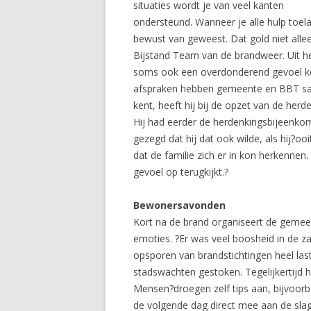
situaties wordt je van veel kanten
ondersteund. Wanneer je alle hulp toelaa
bewust van geweest. Dat gold niet alle
Bijstand Team van de brandweer. Uit he
soms ook een overdonderend gevoel ko
afspraken hebben gemeente en BBT sa
kent, heeft hij bij de opzet van de he
Hij had eerder de herdenkingsbijeenkom
gezegd dat hij dat ook wilde, als hij?
dat de familie zich er in kon herkenn
gevoel op terugkijkt.?
Bewonersavonden
Kort na de brand organiseert de gemee
emoties. ?Er was veel boosheid in de za
opsporen van brandstichtingen heel las
stadswachten gestoken. Tegelijkertijd 
Mensen?droegen zelf tips aan, bijvoorb
de volgende dag direct mee aan de sl