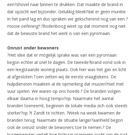
een?shovel naar binnen te drukken. Dat maakte de brand in
dat opzicht wel bijzonder. Gelukkig bleek?dat er geen munitie
in het pand lag en dus spraken we gekscherend nog van een ?
mooie oefening?.?Rodenboog weet op dat moment nog niet
dat de bewuste brand het werk is van een pyromaan.
Onrust onder bewoners
?Het idee dat er mogelijk sprake was van een pyromaan
begon echter al snel te dagen. De tweede?brand vond ook in
een leegstaande woning plaats. Ook hier was het gas en licht
al afgesloten.Toen zetten wij de eerste vraagtekens. De
hulpdiensten maakten al de opmerking dat muizen?niet met
vuur spelen. We waren op ons hoede.? De branden volgen
elkaar daarna in hoog tempo?op. Naarmate het aantal
branden toeneemt, beginnen de lokale media zich ook steeds
sterker?op ?t Zandt te richten. ?Week na week kwamen de
branden terug. Naarmate de situatie langer?aanhield begon
ook de onrust onder de bewoners toe te nemen.? De
burgemeester vertelt hoe hij?naar manieren zocht om de rust