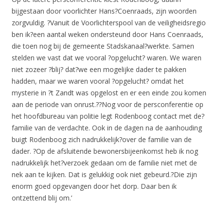
bijgestaan door voorlichter Hans?Coenraads, zijn woorden
zorgvuldig. ?Vanuit de Voorlichterspool van de veiligheidsregio
ben ik?een aantal weken ondersteund door Hans Coenraads,
die toen nog bij de gemeente Stadskanaal?werkte. Samen
stelden we vast dat we vooral ?opgelucht? waren. We waren
niet zozeer ?blij? dat?we een mogelijke dader te pakken
hadden, maar we waren vooral ?opgelucht? omdat het
mysterie in ?t Zandt was opgelost en er een einde zou komen
aan de periode van onrust.??Nog voor de persconferentie op
het hoofdbureau van politie legt Rodenboog contact met de?
familie van de verdachte. Ook in de dagen na de aanhouding
buigt Rodenboog zich nadrukkelijk?over de familie van de
dader. ?Op de afsluitende bewonersbijeenkomst heb ik nog
nadrukkelijk het?verzoek gedaan om de familie niet met de
nek aan te kijken. Dat is gelukkig ook niet gebeurd.?Die zijn
enorm goed opgevangen door het dorp. Daar ben ik
ontzettend blij om.’