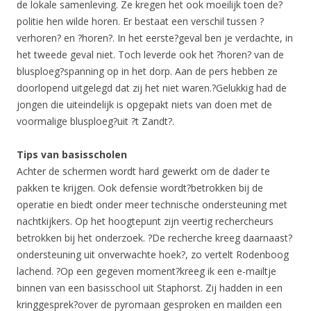
de lokale samenleving. Ze kregen het ook moeilijk toen de?
politie hen wilde horen. Er bestaat een verschil tussen ?
verhoren? en ?horen?. In het eerste?geval ben je verdachte, in
het tweede geval niet. Toch leverde ook het ?horen? van de
blusploeg?spanning op in het dorp. Aan de pers hebben ze
doorlopend uitgelegd dat zij het niet waren.?Gelukkig had de
jongen die uiteindelijk is opgepakt niets van doen met de
voormalige blusploeg?uit ?t Zandt?.
Tips van basisscholen
Achter de schermen wordt hard gewerkt om de dader te
pakken te krijgen. Ook defensie wordt?betrokken bij de
operatie en biedt onder meer technische ondersteuning met
nachtkijkers. Op het hoogtepunt zijn veertig rechercheurs
betrokken bij het onderzoek. ?De recherche kreeg daarnaast?
ondersteuning uit onverwachte hoek?, zo vertelt Rodenboog
lachend. ?Op een gegeven moment?kreeg ik een e-mailtje
binnen van een basisschool uit Staphorst. Zij hadden in een
kringgesprek?over de pyromaan gesproken en mailden een