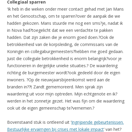
Collegiaal sparren
‘Ik heb in die weken onder meer contact gehad met Jan Mans
en het Genootschap, om te sparren?over de aanpak die we
hadden gekozen. Mans stuurde me nog een sms?je, nadat ik
in Nova had?toegelicht dat we een verdachte te pakken
hadden. Dat zijn zaken die je enorm goed doen.?Ook de
betrokkenheid van de korpsleiding, de commissaris van de
Koningin en collegaburgemeesters?hebben me goed gedaan.
Juist die collegiale betrokkenheid is enorm belangrijk?voor je
functioneren in dergelijke unieke situaties.? De waardering
richting de burgemeester wordt?ook gedeeld door de eigen
inwoners. ?Op de nieuwjaarsbijeenkomst werd aan de
branden in??t Zandt gememoreerd. Men sprak zijn
waardering uit voor mijn optreden. Mijn echtgenote en ik?
werden in het zonnetje gezet. Het was fijn om die waardering
ook uit de eigen gemeenschap te?vernemen.?
Bovenstaand stuk is ontleend uit ‘
Ingrijpende gebeurtenissen.
Bestuurlijke ervairngen bij crises met lokale impact
‘ van het?