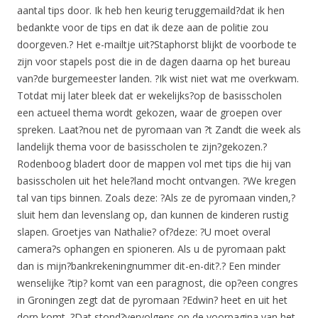
aantal tips door. Ik heb hen keurig teruggemaild?dat ik hen
bedankte voor de tips en dat ik deze aan de politie zou
doorgeven.? Het e-mailtje uit?Staphorst blijkt de voorbode te
zijn voor stapels post die in de dagen daarna op het bureau
van?de burgemeester landen. ?Ik wist niet wat me overkwam.
Totdat mij later bleek dat er wekelijks?op de basisscholen
een actueel thema wordt gekozen, waar de groepen over
spreken. Laat?nou net de pyromaan van ?t Zandt die week als
landelijk thema voor de basisscholen te zijn?gekozen.?
Rodenboog bladert door de mappen vol met tips die hij van
basisscholen uit het hele?land mocht ontvangen. ?We kregen
tal van tips binnen. Zoals deze: ?Als ze de pyromaan vinden,?
sluit hem dan levenslang op, dan kunnen de kinderen rustig
slapen. Groetjes van Nathalie? of?deze: ?U moet overal
camera?s ophangen en spioneren. Als u de pyromaan pakt
dan is mijn?bankrekeningnummer dit-en-dit?.? Een minder
wenselijke ?tip? komt van een paragnost, die op?een congres
in Groningen zegt dat de pyromaan ?Edwin? heet en uit het
dorp komt. ?Dat stond?vervolgens op de voorpagina van het