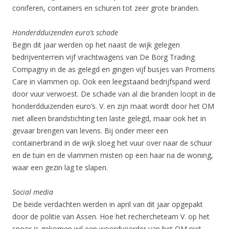
coniferen, containers en schuren tot zeer grote branden.
Honderdduizenden euro’s schade
Begin dit jaar werden op het naast de wijk gelegen
bedrijventerrein vijf vrachtwagens van De Borg Trading
Compagny in de as gelegd en gingen vijf busjes van Promens
Care in vlammen op. Ook een leegstaand bedrijfspand werd
door vuur verwoest. De schade van al die branden loopt in de
honderdduizenden euro’s. V. en zijn maat wordt door het OM
niet alleen brandstichting ten laste gelegd, maar ook het in
gevaar brengen van levens. Bij onder meer een
containerbrand in de wijk sloeg het vuur over naar de schuur
en de tuin en de vlammen misten op een haar na de woning,
waar een gezin lag te slapen.
Social media
De beide verdachten werden in april van dit jaar opgepakt
door de politie van Assen. Hoe het rechercheteam V. op het
spoor is gekomen wil een woordvoerder van het OM niet