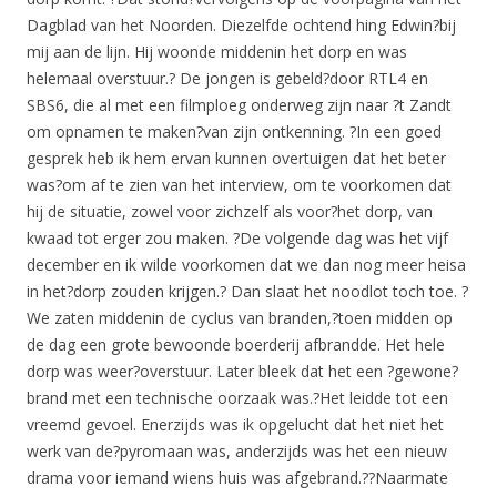
Dagblad van het Noorden. Diezelfde ochtend hing Edwin?bij
mij aan de lijn. Hij woonde middenin het dorp en was
helemaal overstuur.? De jongen is gebeld?door RTL4 en
SBS6, die al met een filmploeg onderweg zijn naar ?t Zandt
om opnamen te maken?van zijn ontkenning. ?In een goed
gesprek heb ik hem ervan kunnen overtuigen dat het beter
was?om af te zien van het interview, om te voorkomen dat
hij de situatie, zowel voor zichzelf als voor?het dorp, van
kwaad tot erger zou maken. ?De volgende dag was het vijf
december en ik wilde voorkomen dat we dan nog meer heisa
in het?dorp zouden krijgen.? Dan slaat het noodlot toch toe. ?
We zaten middenin de cyclus van branden,?toen midden op
de dag een grote bewoonde boerderij afbrandde. Het hele
dorp was weer?overstuur. Later bleek dat het een ?gewone?
brand met een technische oorzaak was.?Het leidde tot een
vreemd gevoel. Enerzijds was ik opgelucht dat het niet het
werk van de?pyromaan was, anderzijds was het een nieuw
drama voor iemand wiens huis was afgebrand.??Naarmate