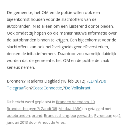
De gemeente, het OM en de politie willen ook een
bijeenkomst houden voor de slachtoffers van de
autobranden. Niet alleen om een luisterend oor te bieden.
Ook omdat zij hopen op die manier nieuwe informatie over
de autobranden binnen te krijgen. Een bijeenkomst voor de
slachtoffers kan ook het? veiligheidsgevoel? versterken,
denken de initiatiefnemers. Daardoor zou namelijk duidelijk
worden dat de gemeente, het OM en de politie de zaak
serieus nemen.
Bronnen:?Haarlems Dagblad (18 feb 2012),?
ED.nl
,?
De
Telegraaf
?en?
CostaConnectie
,?
De Volkskrant
Dit bericht werd geplaatst in
Branden Veendam '10
,
Brandstichtingen ?t Zandt '08
,
Misdaad ABC
en getagged met
autobranden
,
brand
,
Brandstichting
,
burgerwacht
,
Pyromaan
op
2
januari 2013
door
Arnout de Vries
.