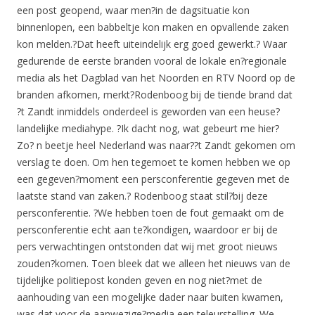
een post geopend, waar men?in de dagsituatie kon
binnenlopen, een babbeltje kon maken en opvallende zaken
kon melden.?Dat heeft uiteindelijk erg goed gewerkt.? Waar
gedurende de eerste branden vooral de lokale en?regionale
media als het Dagblad van het Noorden en RTV Noord op de
branden afkomen, merkt?Rodenboog bij de tiende brand dat
?t Zandt inmiddels onderdeel is geworden van een heuse?
landelijke mediahype. ?Ik dacht nog, wat gebeurt me hier?
Zo? n beetje heel Nederland was naar??t Zandt gekomen om
verslag te doen. Om hen tegemoet te komen hebben we op
een gegeven?moment een persconferentie gegeven met de
laatste stand van zaken.? Rodenboog staat stil?bij deze
persconferentie. ?We hebben toen de fout gemaakt om de
persconferentie echt aan te?kondigen, waardoor er bij de
pers verwachtingen ontstonden dat wij met groot nieuws
zouden?komen. Toen bleek dat we alleen het nieuws van de
tijdelijke politiepost konden geven en nog niet?met de
aanhouding van een mogelijke dader naar buiten kwamen,
was dat voor de aanwezige?media een teleurstelling. We