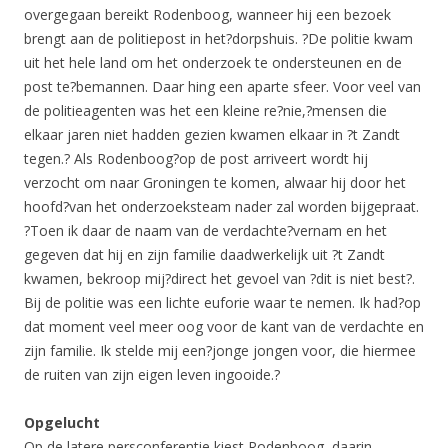
overgegaan bereikt Rodenboog, wanneer hij een bezoek
brengt aan de politiepost in het?dorpshuis. ?De politie kwam
uit het hele land om het onderzoek te ondersteunen en de
post te?bemannen. Daar hing een aparte sfeer. Voor veel van
de politieagenten was het een kleine re?nie,?mensen die
elkaar jaren niet hadden gezien kwamen elkaar in ?t Zandt
tegen.? Als Rodenboog?op de post arriveert wordt hij
verzocht om naar Groningen te komen, alwaar hij door het
hoofd?van het onderzoeksteam nader zal worden bijgepraat.
?Toen ik daar de naam van de verdachte?vernam en het
gegeven dat hij en zijn familie daadwerkelijk uit ?t Zandt
kwamen, bekroop mij?direct het gevoel van ?dit is niet best?.
Bij de politie was een lichte euforie waar te nemen. Ik had?op
dat moment veel meer oog voor de kant van de verdachte en
zijn familie. Ik stelde mij een?jonge jongen voor, die hiermee
de ruiten van zijn eigen leven ingooide.?
Opgelucht
Op de latere persconferentie kiest Rodenboog, daarin