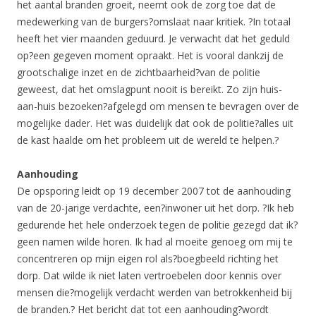
het aantal branden groeit, neemt ook de zorg toe dat de
medewerking van de burgers?omslaat naar kritiek. ?In totaal
heeft het vier maanden geduurd. Je verwacht dat het geduld
op?een gegeven moment opraakt. Het is vooral dankzij de
grootschalige inzet en de zichtbaarheid?van de politie
geweest, dat het omslagpunt nooit is bereikt. Zo zijn huis-
aan-huis bezoeken?afgelegd om mensen te bevragen over de
mogelijke dader. Het was duidelijk dat ook de politie?alles uit
de kast haalde om het probleem uit de wereld te helpen.?
Aanhouding
De opsporing leidt op 19 december 2007 tot de aanhouding
van de 20-jarige verdachte, een?inwoner uit het dorp. ?Ik heb
gedurende het hele onderzoek tegen de politie gezegd dat ik?
geen namen wilde horen. Ik had al moeite genoeg om mij te
concentreren op mijn eigen rol als?boegbeeld richting het
dorp. Dat wilde ik niet laten vertroebelen door kennis over
mensen die?mogelijk verdacht werden van betrokkenheid bij
de branden.? Het bericht dat tot een aanhouding?wordt