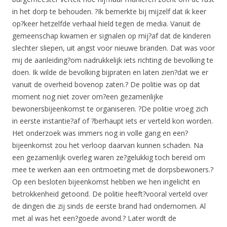
in het dorp te behouden. ?Ik bemerkte bij mijzelf dat ik keer
op?keer hetzelfde verhaal hield tegen de media. Vanuit de
gemeenschap kwamen er signalen op mij?af dat de kinderen
slechter sliepen, uit angst voor nieuwe branden. Dat was voor
mij de aanleiding?om nadrukkelijk iets richting de bevolking te
doen. Ik wilde de bevolking bijpraten en laten zien?dat we er
vanuit de overheid bovenop zaten.? De politie was op dat
moment nog niet zover om?een gezamenlijke
bewonersbijeenkomst te organiseren. ?De politie vroeg zich
in eerste instantie?af of ?berhaupt iets er verteld kon worden.
Het onderzoek was immers nog in volle gang en een?
bijeenkomst zou het verloop daarvan kunnen schaden. Na
een gezamenlijk overleg waren ze?gelukkig toch bereid om
mee te werken aan een ontmoeting met de dorpsbewoners.?
Op een besloten bijeenkomst hebben we hen ingelicht en
betrokkenheid getoond. De politie heeft?vooral verteld over
de dingen die zij sinds de eerste brand had ondernomen. Al
met al was het een?goede avond.? Later wordt de