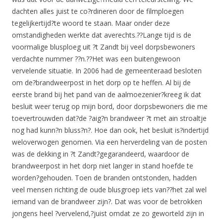
dachten alles juist te co?rdineren door de filmploegen
tegelijkertijd?te woord te staan. Maar onder deze
omstandigheden werkte dat averechts.??Lange tijd is de
voormalige blusploeg uit ?t Zandt bij veel dorpsbewoners
verdachte nummer ??n.??Het was een buitengewoon
vervelende situatie. In 2006 had de gemeenteraad besloten
om de?brandweerpost in het dorp op te heffen. Al bij de
eerste brand bij het pand van de aalmoezenier?kreeg ik dat
besluit weer terug op mijn bord, door dorpsbewoners die me
toevertrouwden dat?de ?aig?n brandweer ?t met ain stroaltje
nog had kunn?n bluss?n?. Hoe dan ook, het besluit is?indertijd
weloverwogen genomen. Via een herverdeling van de posten
was de dekking in ?t Zandt?gegarandeerd, waardoor de
brandweerpost in het dorp niet langer in stand hoefde te
worden?gehouden. Toen de branden ontstonden, hadden
veel mensen richting de oude blusgroep iets van??het zal wel
iemand van de brandweer zijn?. Dat was voor de betrokken
jongens heel ?vervelend,?juist omdat ze zo geworteld zijn in