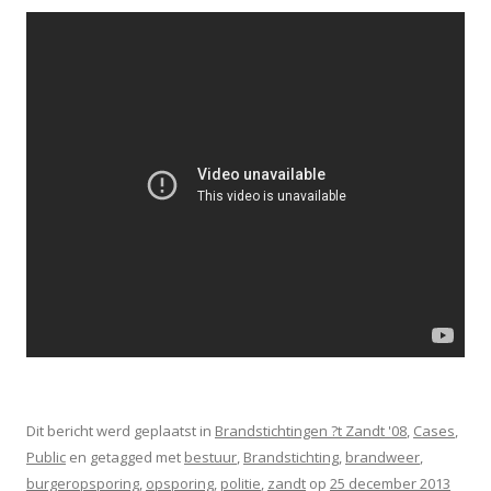
Dit bericht werd geplaatst in
Brandstichtingen ?t Zandt '08
,
Cases
,
Public
en getagged met
bestuur
,
Brandstichting
,
brandweer
,
burgeropsporing
,
opsporing
,
politie
,
zandt
op
25 december 2013