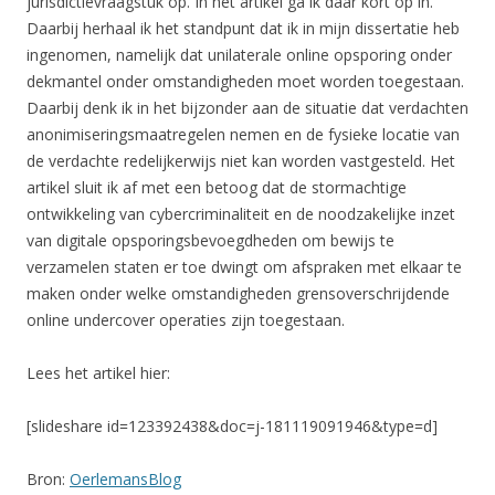
jurisdictievraagstuk op. In het artikel ga ik daar kort op in.
Daarbij herhaal ik het standpunt dat ik in mijn dissertatie heb
ingenomen, namelijk dat unilaterale online opsporing onder
dekmantel onder omstandigheden moet worden toegestaan.
Daarbij denk ik in het bijzonder aan de situatie dat verdachten
anonimiseringsmaatregelen nemen en de fysieke locatie van
de verdachte redelijkerwijs niet kan worden vastgesteld. Het
artikel sluit ik af met een betoog dat de stormachtige
ontwikkeling van cybercriminaliteit en de noodzakelijke inzet
van digitale opsporingsbevoegdheden om bewijs te
verzamelen staten er toe dwingt om afspraken met elkaar te
maken onder welke omstandigheden grensoverschrijdende
online undercover operaties zijn toegestaan.
Lees het artikel hier:
[slideshare id=123392438&doc=j-181119091946&type=d]
Bron:
OerlemansBlog