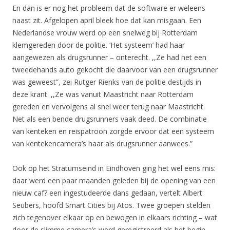
En dan is er nog het probleem dat de software er weleens
naast zit. Afgelopen april bleek hoe dat kan misgaan. Een
Nederlandse vrouw werd op een snelweg bij Rotterdam
klemgereden door de politie. ‘Het systeem’ had haar
aangewezen als drugsrunner – onterecht. ,,Ze had net een
tweedehands auto gekocht die daarvoor van een drugsrunner
was geweest”, zei Rutger Rienks van de politie destijds in
deze krant. ,,Ze was vanuit Maastricht naar Rotterdam
gereden en vervolgens al snel weer terug naar Maastricht.
Net als een bende drugsrunners vaak deed. De combinatie
van kenteken en reispatroon zorgde ervoor dat een systeem
van kentekencamera’s haar als drugsrunner aanwees.”
Ook op het Stratumseind in Eindhoven ging het wel eens mis:
daar werd een paar maanden geleden bij de opening van een
nieuw caf? een ingestudeerde dans gedaan, vertelt Albert
Seubers, hoofd Smart Cities bij Atos. Twee groepen stelden
zich tegenover elkaar op en bewogen in elkaars richting – wat
door de slimme camera’s werd geregistreerd als het begin