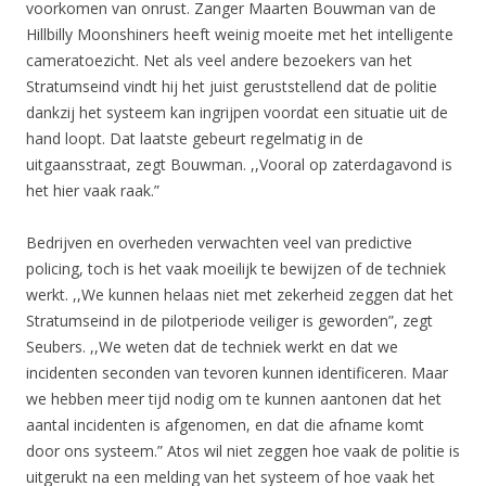
voorkomen van onrust. Zanger Maarten Bouwman van de
Hillbilly Moonshiners heeft weinig moeite met het intelligente
cameratoezicht. Net als veel andere bezoekers van het
Stratumseind vindt hij het juist geruststellend dat de politie
dankzij het systeem kan ingrijpen voordat een situatie uit de
hand loopt. Dat laatste gebeurt regelmatig in de
uitgaansstraat, zegt Bouwman. ,,Vooral op zaterdagavond is
het hier vaak raak.”
Bedrijven en overheden verwachten veel van predictive
policing, toch is het vaak moeilijk te bewijzen of de techniek
werkt. ,,We kunnen helaas niet met zekerheid zeggen dat het
Stratumseind in de pilotperiode veiliger is geworden”, zegt
Seubers. ,,We weten dat de techniek werkt en dat we
incidenten seconden van tevoren kunnen identificeren. Maar
we hebben meer tijd nodig om te kunnen aantonen dat het
aantal incidenten is afgenomen, en dat die afname komt
door ons systeem.” Atos wil niet zeggen hoe vaak de politie is
uitgerukt na een melding van het systeem of hoe vaak het