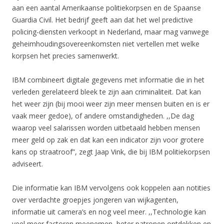
aan een aantal Amerikaanse politiekorpsen en de Spaanse
Guardia Civil. Het bedrijf geeft aan dat het wel predictive
policing-diensten verkoopt in Nederland, maar mag vanwege
geheimhoudingsovereenkomsten niet vertellen met welke
korpsen het precies samenwerkt.
IBM combineert digitale gegevens met informatie die in het
verleden gerelateerd bleek te zijn aan criminaliteit. Dat kan
het weer zijn (bij mooi weer zijn meer mensen buiten en is er
vaak meer gedoe), of andere omstandigheden. ,,De dag
waarop veel salarissen worden uitbetaald hebben mensen
meer geld op zak en dat kan een indicator zijn voor grotere
kans op straatroof”, zegt Jaap Vink, die bij IBM politiekorpsen
adviseert.
Die informatie kan IBM vervolgens ook koppelen aan notities
over verdachte groepjes jongeren van wijkagenten,
informatie uit camera’s en nog veel meer. ,,Technologie kan
veel meer factoren meenemen, beter patronen ontdekken en