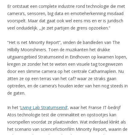
Er ontstaat een complete industrie rond technologie die met
camera’s, sensoren, big data en emotieherkenning misdaad
voorspelt. Maar dat gaat ook wel eens mis en er is juridisch
veel onduidelijk. ,,Je ziet partijen de grens opzoeken.”
“Het is net Minority Report”, vinden de bandleden van The
Hilbilly Moonshiners. Toen de muzikanten het drukke
uitgaansgebied Stratumseind in Eindhoven op kwamen lopen,
kregen ze zonder het te weten een visuele tag toegewezen
door een slimme camera op het centrale Catharinaplein. Nu
zitten ze op een terras van het caf? waar ze straks gaan
optreden, en de camera’s houden ieder van hen nog steeds in
de gaten.
In het ‘
Living Lab Stratumseind
‘, waar het Franse IT-bedrijf
Atos technologie test die criminaliteit en opstootjes kan
voorspellen voordat ze plaatsvinden. Wat inderdaad klinkt als
het scenario van sciencefictionfilm Minority Report, waarin de