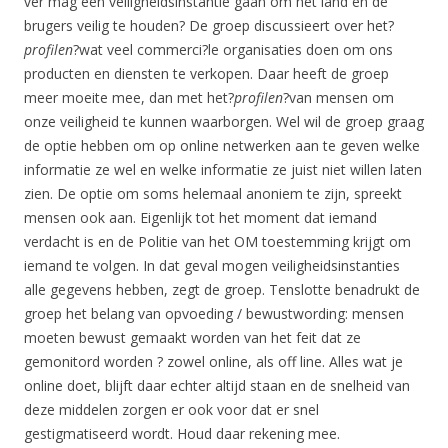
ver mag een veiligheidsinstantie gaan om het land en de
brugers veilig te houden? De groep discussieert over het?
profilen
?wat veel commerci?le organisaties doen om ons
producten en diensten te verkopen. Daar heeft de groep
meer moeite mee, dan met het?
profilen
?van mensen om
onze veiligheid te kunnen waarborgen. Wel wil de groep graag
de optie hebben om op online netwerken aan te geven welke
informatie ze wel en welke informatie ze juist niet willen laten
zien. De optie om soms helemaal anoniem te zijn, spreekt
mensen ook aan. Eigenlijk tot het moment dat iemand
verdacht is en de Politie van het OM toestemming krijgt om
iemand te volgen. In dat geval mogen veiligheidsinstanties
alle gegevens hebben, zegt de groep. Tenslotte benadrukt de
groep het belang van opvoeding / bewustwording: mensen
moeten bewust gemaakt worden van het feit dat ze
gemonitord worden ? zowel online, als off line. Alles wat je
online doet, blijft daar echter altijd staan en de snelheid van
deze middelen zorgen er ook voor dat er snel
gestigmatiseerd wordt. Houd daar rekening mee.