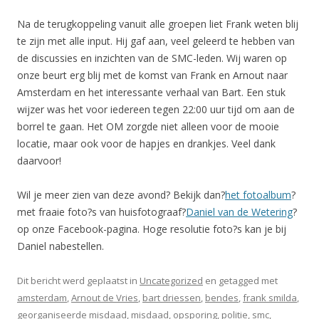
Na de terugkoppeling vanuit alle groepen liet Frank weten blij
te zijn met alle input. Hij gaf aan, veel geleerd te hebben van
de discussies en inzichten van de SMC-leden. Wij waren op
onze beurt erg blij met de komst van Frank en Arnout naar
Amsterdam en het interessante verhaal van Bart. Een stuk
wijzer was het voor iedereen tegen 22:00 uur tijd om aan de
borrel te gaan. Het OM zorgde niet alleen voor de mooie
locatie, maar ook voor de hapjes en drankjes. Veel dank
daarvoor!
Wil je meer zien van deze avond? Bekijk dan?
het fotoalbum
?
met fraaie foto?s van huisfotograaf?
Daniel van de Wetering
?
op onze Facebook-pagina. Hoge resolutie foto?s kan je bij
Daniel nabestellen.
Dit bericht werd geplaatst in
Uncategorized
en getagged met
amsterdam
,
Arnout de Vries
,
bart driessen
,
bendes
,
frank smilda
,
georganiseerde misdaad
,
misdaad
,
opsporing
,
politie
,
smc
,