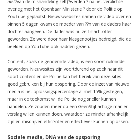
niet?
van de mishandeling zelf)?werden ? na het verplichte
overleg met het Openbaar Ministerie ? door de Politie op
YouTube geplaatst. Nieuwswebsites namen de video over en
binnen 5 dagen kwam de moeder van ??n van de daders haar
dochter aangeven. De dader was nu zelf slachtoffer
geworden. Ze werd door haar klasgenootjes bedreigd, die de
beelden op YouTube ook hadden gezien.
Content, zoals de genoemde video, is een soort ruilmiddel
geworden. Nieuwssites zijn voortdurend op zoek naar dit
soort content en de Politie kan het bereik van deze sites
goed gebruiken bij hun opsporing. Door de inzet van nieuwe
media is het oplossingspercentage al met 15% gestegen,
maar in de toekomst wil de Politie nog sneller kunnen
handelen. Ze zouden meer op een GeenStijl-achtige manier
verslag willen kunnen doen, waardoor ze minder afhankelijk
zijn en misdrijven effici?nter en effectiever kunnen oplossen.
Sociale media, DNA van de opsporing