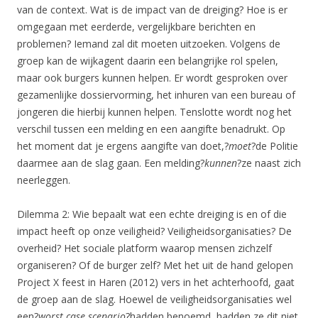
van de context. Wat is de impact van de dreiging? Hoe is er
omgegaan met eerderde, vergelijkbare berichten en
problemen? Iemand zal dit moeten uitzoeken. Volgens de
groep kan de wijkagent daarin een belangrijke rol spelen,
maar ook burgers kunnen helpen. Er wordt gesproken over
gezamenlijke dossiervorming, het inhuren van een bureau of
jongeren die hierbij kunnen helpen. Tenslotte wordt nog het
verschil tussen een melding en een aangifte benadrukt. Op
het moment dat je ergens aangifte van doet,?
moet
?de Politie
daarmee aan de slag gaan. Een melding?
kunnen
?ze naast zich
neerleggen.
Dilemma 2: Wie bepaalt wat een echte dreiging is en of die
impact heeft op onze veiligheid? Veiligheidsorganisaties? De
overheid? Het sociale platform waarop mensen zichzelf
organiseren? Of de burger zelf? Met het uit de hand gelopen
Project X feest in Haren (2012) vers in het achterhoofd, gaat
de groep aan de slag. Hoewel de veiligheidsorganisaties wel
een?
worst case scenario
?hadden benoemd, hadden ze dit niet