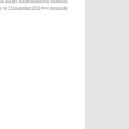
ast
,
burger
,
burgeropsporing
,
facebook
,
er
op
17 november 2013
door
Arnout de