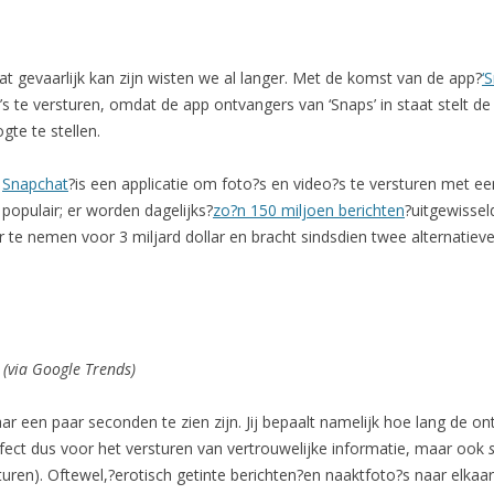
at gevaarlijk kan zijn wisten we al langer. Met de komst van de app?
‘
s te versturen, omdat de app ontvangers van ‘Snaps’ in staat stelt d
te te stellen.
Snapchat
?is een applicatie om foto?s en video?s te versturen met een?
populair; er worden dagelijks?
zo?n 150 miljoen berichten
?uitgewisse
 te nemen voor 3 miljard dollar en bracht sindsdien twee alternatieve
 (via Google Trends)
ar een paar seconden te zien zijn. Jij bepaalt namelijk hoe lang de o
erfect dus voor het versturen van vertrouwelijke informatie, maar ook
turen). Oftewel,?erotisch getinte berichten?en naaktfoto?s naar elkaar 