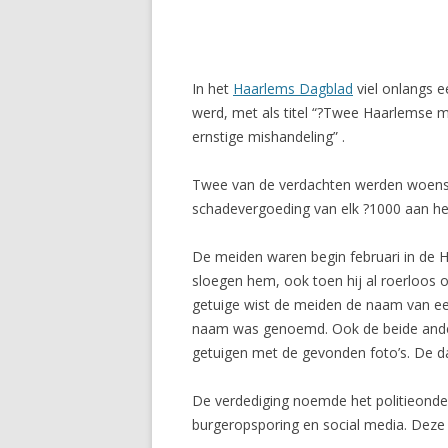
In het
Haarlems Dagblad
viel onlangs e
werd, met als titel “?Twee Haarlemse m
ernstige mishandeling” .
Twee van de verdachten werden woensda
schadevergoeding van elk ?1000 aan het
De meiden waren begin februari in de 
sloegen hem, ook toen hij al roerloos 
getuige wist de meiden de naam van een
naam was genoemd. Ook de beide andere
getuigen met de gevonden foto’s. De 
De verdediging noemde het politieonderz
burgeropsporing en social media. Deze 