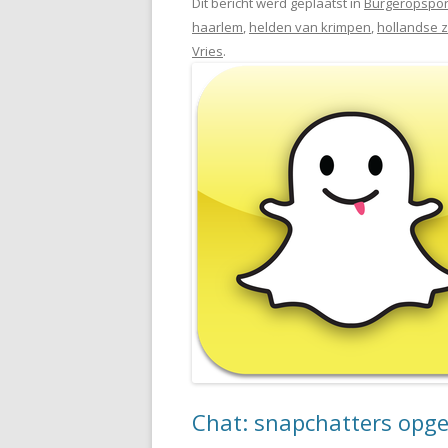
Dit bericht werd geplaatst in
Burgeropspor
haarlem
,
helden van krimpen
,
hollandse 
Vries
.
Chat: snapchatters opge