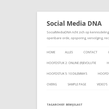
Social Media DNA
SocialMediaDNA richt zich op kennisdelin
openbare orde, opsporing, vervolging, rec
HOME
ALLES
CONTACT
HOOFDSTUK 2: ONLINE (R)EVOLUTIE
H
HOOFDSTUK 5: 10 DILEMMA’S
HOOFDS
OVERIG
SAMPLE PAGE
VIDEO’S
TAGARCHIEF:
BEWIJSLAST