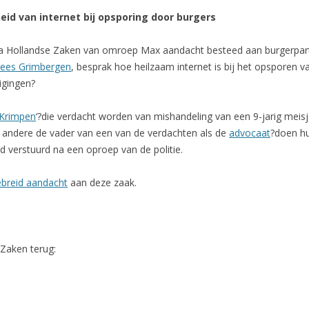
id van internet bij opsporing door burgers
Hollandse Zaken van omroep Max aandacht besteed aan burgerpartici
ees Grimbergen
, besprak hoe heilzaam internet is bij het opsporen 
igingen?
 Krimpen
‘?die verdacht worden van mishandeling van een 9-jarig meis
 andere de vader van een van de verdachten als de
advocaat
?doen hu
rd verstuurd na een oproep van de politie.
ebreid aandacht
aan deze zaak.
 Zaken terug: