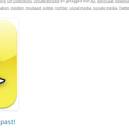
ing
,
DIY Detectives
,
Uncategorized
en getagged met
AD
,
advocaat
,
bewijsl
zaken
,
meiden
,
misdaad
,
politie
,
rechter
,
social media
,
sociale media
,
Twitt
past!