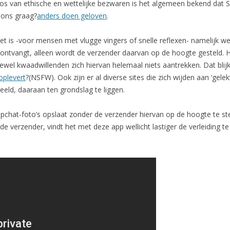
Los van ethische en wettelijke bezwaren is het algemeen bekend dat Sn
 ons graag?
anders doen geloven
.
Het is -voor mensen met vlugge vingers of snelle reflexen- namelijk w
 ontvangt, alleen wordt de verzender daarvan op de hoogte gesteld. 
oewel kwaadwillenden zich hiervan helemaal niets aantrekken. Dat blijk
oplevert
?(NSFW). Ook zijn er al diverse sites die zich wijden aan ‘gelekt
eeld, daaraan ten grondslag te liggen.
pchat-foto’s opslaat zonder de verzender hiervan op de hoogte te ste
 verzender, vindt het met deze app wellicht lastiger de verleiding 