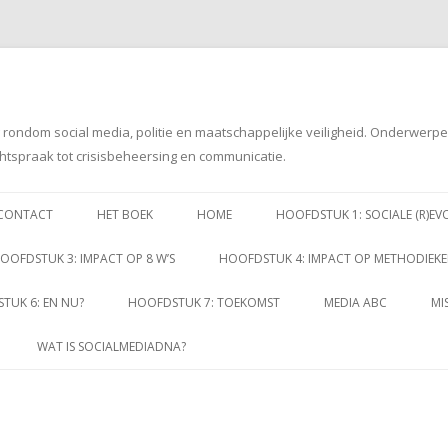
g rondom social media, politie en maatschappelijke veiligheid. Onderwerp
htspraak tot crisisbeheersing en communicatie.
Spring
naar
CONTACT
HET BOEK
HOME
HOOFDSTUK 1: SOCIALE (R)EV
inhoud
OOFDSTUK 3: IMPACT OP 8 W’S
HOOFDSTUK 4: IMPACT OP METHODIEK
TUK 6: EN NU?
HOOFDSTUK 7: TOEKOMST
MEDIA ABC
MI
WAT IS SOCIALMEDIADNA?