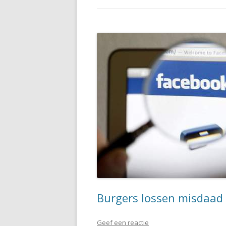
Burgers lossen misdaad 
Geef een reactie