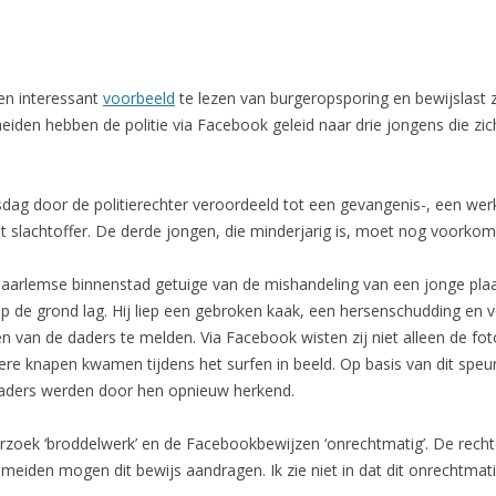
en interessant
voorbeeld
te lezen van burgeropsporing en bewijslast 
eiden hebben de politie via Facebook geleid naar drie jongens die z
g door de politierechter veroordeeld tot een gevangenis-, een werks
 slachtoffer. De derde jongen, die minderjarig is, moet nog voorkom
Haarlemse binnenstad getuige van de mishandeling van een jonge plaa
op de grond lag. Hij liep een gebroken kaak, een hersenschudding en 
 van de daders te melden. Via Facebook wisten zij niet alleen de fot
 knapen kwamen tijdens het surfen in beeld. Op basis van dit speur
daders werden door hen opnieuw herkend.
oek ‘broddelwerk’ en de Facebookbewijzen ‘onrechtmatig’. De rechter n
meiden mogen dit bewijs aandragen. Ik zie niet in dat dit onrechtmat