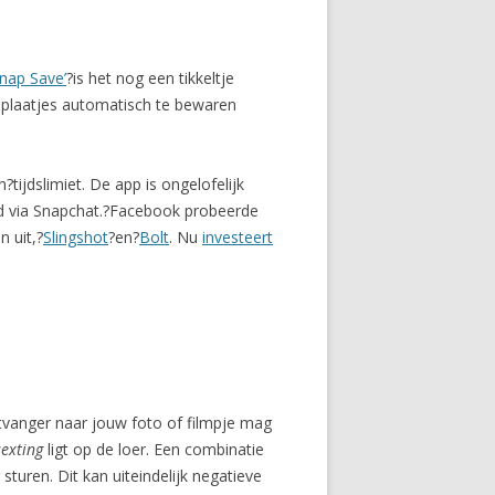
Snap Save’
?is het nog een tikkeltje
e plaatjes automatisch te bewaren
tijdslimiet. De app is ongelofelijk
ld via Snapchat.?Facebook probeerde
n uit,?
Slingshot
?en?
Bolt
. Nu
investeert
ntvanger naar jouw foto of filmpje mag
sexting
ligt op de loer. Een combinatie
sturen. Dit kan uiteindelijk negatieve