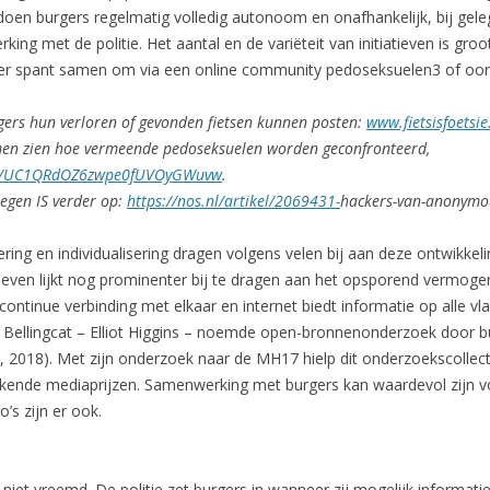
oen burgers regelmatig volledig autonoom en onafhankelijk, bij geleg
g met de politie. Het aantal en de variëteit van initiatieven is groot
der spant samen om via een online community pedoseksuelen3 of oor
urgers hun verloren of gevonden fietsen kunnen posten:
www.fietsisfoetsie
 men zien hoe vermeende pedoseksuelen worden geconfronteerd,
el/UC1QRdOZ6zwpe0fUVOyGWuvw
.
egen IS verder op:
https://nos.nl/artikel/2069431-
hackers-van-anonymous
ring en individualisering dragen volgens velen bij aan deze ontwikkeli
s leven lijkt nog prominenter bij te dragen aan het opsporend vermog
 continue verbinding met elkaar en internet biedt informatie op alle v
Bellingcat – Elliot Higgins – noemde open-bronnenonderzoek door bu
, 2018). Met zijn onderzoek naar de MH17 hielp dit onderzoekscollectie
rkende mediaprijzen. Samenwerking met burgers kan waardevol zijn voor
’s zijn er ook.
niet vreemd. De politie zet burgers in wanneer zij mogelijk informatie