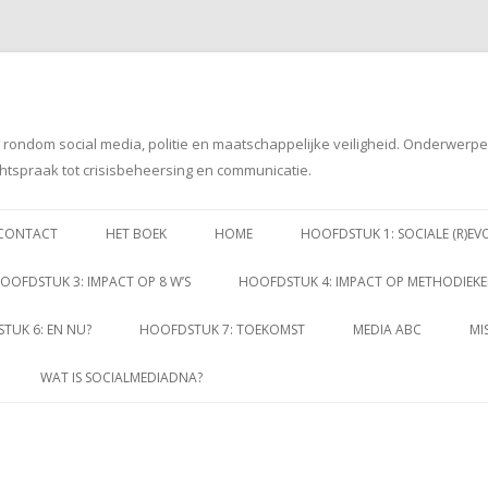
g rondom social media, politie en maatschappelijke veiligheid. Onderwerp
htspraak tot crisisbeheersing en communicatie.
Spring
naar
CONTACT
HET BOEK
HOME
HOOFDSTUK 1: SOCIALE (R)EV
inhoud
OOFDSTUK 3: IMPACT OP 8 W’S
HOOFDSTUK 4: IMPACT OP METHODIEK
TUK 6: EN NU?
HOOFDSTUK 7: TOEKOMST
MEDIA ABC
MI
WAT IS SOCIALMEDIADNA?