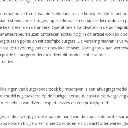
internationale trend, waarin Nederland tot de koplopers lijkt te behore
arin steeds meer burgers op allerlei wijzen en bij allerlei misdrijven p
ene keer beter dan de andere. Operationele handvatten in de politiepra
amateurspeurneuzen ontbreken echter nog. In dit artikel worden door e
tussen politie en initiatiefrijke burgers. De vertaling hiervan is ver
 tot de uitvoering van de ontwikkelde visie. Door gebrek aan wetens
 politie bij burgeronderzoek dient dit model echter verder
tuaties.
wikkelingen van burgeronderzoek bij misdrijven is een afwegingsmode
it model is gebaseerd op de huidige literatuur, casuïstiek, wetgeving
ld met behulp van diverse expertsessies en een praktijkproef.
rs in de praktijk getoetst aan de hand van de app die de politie sa
 app konden burgers zelf onderzoek doen als zij slachtoffer waren g