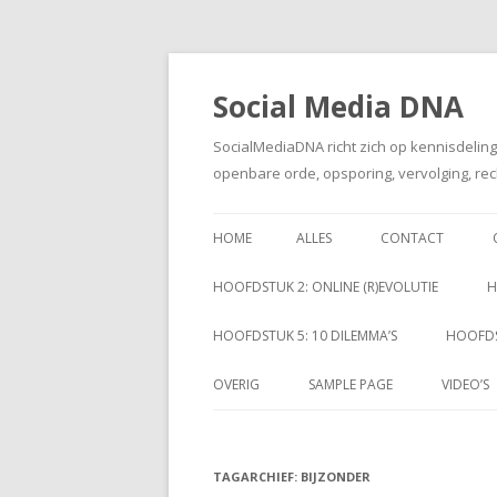
Social Media DNA
SocialMediaDNA richt zich op kennisdelin
openbare orde, opsporing, vervolging, rec
HOME
ALLES
CONTACT
HOOFDSTUK 2: ONLINE (R)EVOLUTIE
H
HOOFDSTUK 5: 10 DILEMMA’S
HOOFDS
OVERIG
SAMPLE PAGE
VIDEO’S
TAGARCHIEF:
BIJZONDER