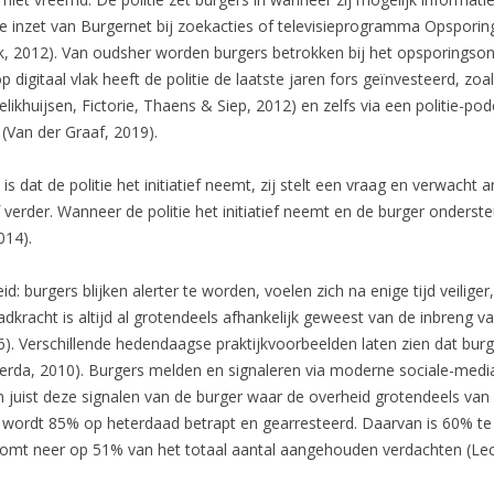
 inzet van Burgernet bij zoekacties of televisieprogramma Opsporin
k, 2012). Van oudsher worden burgers betrokken bij het opsporingson
p digitaal vlak heeft de politie de laatste jaren fors geïnvesteerd, z
ikhuijsen, Fictorie, Thaens & Siep, 2012) en zelfs via een politie-po
 (Van der Graaf, 2019).
is dat de politie het initiatief neemt, zij stelt een vraag en verwach
 verder. Wanneer de politie het initiatief neemt en de burger onderste
014).
eid: burgers blijken alerter te worden, voelen zich na enige tijd veilig
dkracht is altijd al grotendeels afhankelijk geweest van de inbreng v
2016). Verschillende hedendaagse praktijkvoorbeelden laten zien dat burg
werda, 2010). Burgers melden en signaleren via moderne sociale-medi
n juist deze signalen van de burger waar de overheid grotendeels van af
wordt 85% op heterdaad betrapt en gearresteerd. Daarvan is 60% te 
 komt neer op 51% van het totaal aantal aangehouden verdachten (L