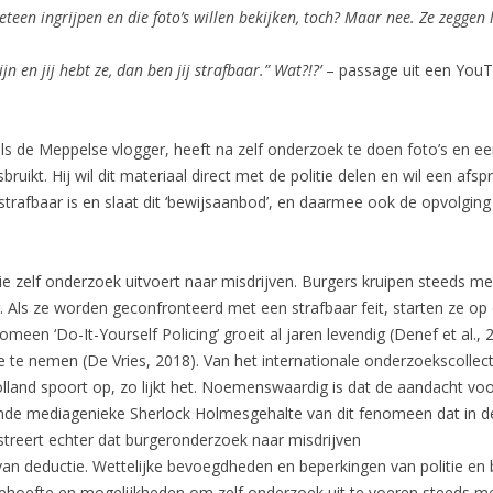
meteen ingrijpen en die foto’s willen bekijken,
toch? Maar nee. Ze zeggen let
ijn en jij hebt ze, dan ben jij strafbaar.”
Wat?!?’
– passage uit een YouTu
s de Meppelse vlogger, heeft na zelf onderzoek te doen foto’s en e
ruikt. Hij wil dit materiaal direct met de politie delen en wil een 
 strafbaar is en slaat dit ‘bewijsaanbod’, en daarmee ook de opvolging
e zelf onderzoek uitvoert naar misdrijven. Burgers kruipen steeds meer
 Als ze worden geconfronteerd met een strafbaar feit, starten ze op e
een ‘Do-It-Yourself Policing’ groeit al jaren levendig (Denef et al., 
oe te nemen (De Vries, 2018). Van het internationale onderzoekscollect
land spoort op, zo lijkt het. Noemenswaardig is dat de aandacht voo
de mediagenieke Sherlock Holmesgehalte van dit fenomeen dat in de 
ustreert echter dat burgeronderzoek naar misdrijven
van deductie. Wettelijke bevoegdheden en beperkingen van politie en bur
behoefte en mogelijkheden om zelf onderzoek uit te voeren steeds me