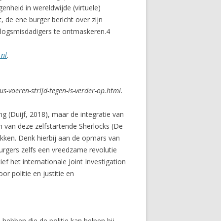
enheid in wereldwijde (virtuele)
, de ene burger bericht over zijn
logsmisdadigers te ontmaskeren.4
.nl
.
-voeren-strijd-tegen-is-verder-op.html.
ng (Duijf, 2018), maar de integratie van
en van deze zelfstartende Sherlocks (De
lakken. Denk hierbij aan de opmars van
rgers zelfs een vreedzame revolutie
f het internationale Joint Investigation
 politie en justitie en
 hebben die de politie kan helpen bij