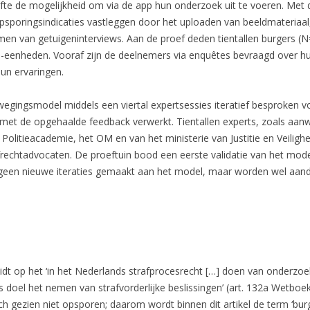
ifte de mogelijkheid om via de app hun onderzoek uit te voeren. Met 
sporingsindicaties vastleggen door het uploaden van beeldmateriaal,
en van getuigeninterviews. Aan de proef deden tientallen burgers (N
ie-eenheden. Vooraf zijn de deelnemers via enquêtes bevraagd over hu
hun ervaringen.
wegingsmodel middels een viertal expertsessies iteratief besproken 
et de opgehaalde feedback verwerkt. Tientallen experts, zoals aanwe
 Politieacademie, het OM en van het ministerie van Justitie en Veili
afrechtadvocaten. De proeftuin bood een eerste validatie van het mod
n geen nieuwe iteraties gemaakt aan het model, maar worden wel aand
duidt op het ‘in het Nederlands strafprocesrecht […] doen van onderzo
ls doel het nemen van strafvorderlijke beslissingen’ (art. 132a Wetboe
ch gezien niet opsporen; daarom wordt binnen dit artikel de term ‘bu