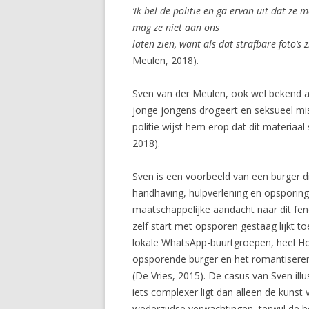
‘Ik bel de politie en ga ervan uit dat ze 
mag ze niet aan ons
laten zien, want als dat strafbare foto’s z
Meulen, 2018).
Sven van der Meulen, ook wel bekend al
jonge jongens drogeert en seksueel misb
politie wijst hem erop dat dit materiaal
2018).
Sven is een voorbeeld van een burger di
handhaving, hulpverlening en opsporing.
maatschappelijke aandacht naar dit fenom
zelf start met opsporen gestaag lijkt t
lokale WhatsApp-buurtgroepen, heel Hol
opsporende burger en het romantiseren
(De Vries, 2015). De casus van Sven ill
iets complexer ligt dan alleen de kunst 
wederzijdse verwachtingen, terwijl de 