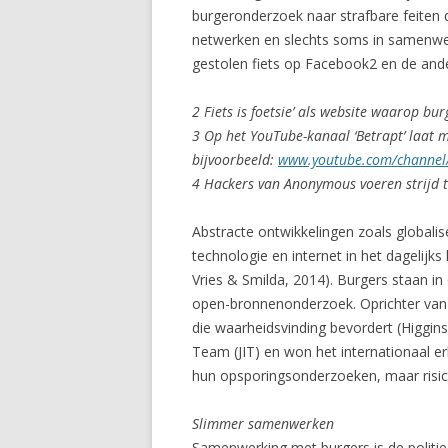
burgeronderzoek naar strafbare feiten d
netwerken en slechts soms in samenwerkin
gestolen fiets op Facebook2 en de an
2 Fiets is foetsie’ als website waarop b
3 Op het YouTube-kanaal ‘Betrapt’ laat
bijvoorbeeld:
www.youtube.com/chann
4 Hackers van Anonymous voeren strijd t
Abstracte ontwikkelingen zoals globalise
technologie en internet in het dagelijk
Vries & Smilda, 2014). Burgers staan in
open-bronnenonderzoek. Oprichter van 
die waarheidsvinding bevordert (Higgins
Team (JIT) en won het internationaal e
hun opsporingsonderzoeken, maar risico
Slimmer samenwerken
Samenwerking met burgers is de politie 