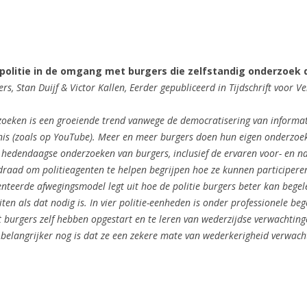
olitie in de omgang met burgers die zelfstandig onderzoek
, Stan Duijf & Victor Kallen, Eerder gepubliceerd in Tijdschrift voor Ve
zoeken is een groeiende trend vanwege de democratisering van informati
is (zoals op YouTube). Meer en meer burgers doen hun eigen onderzoek 
n hedendaagse onderzoeken van burgers, inclusief de ervaren voor- en n
draad om politieagenten te helpen begrijpen hoe ze kunnen participere
esenteerde afwegingsmodel legt uit hoe de politie burgers beter kan beg
ten als dat nodig is. In vier politie-eenheden is onder professionele b
t burgers zelf hebben opgestart en te leren van wederzijdse verwachting
belangrijker nog is dat ze een zekere mate van wederkerigheid verwach