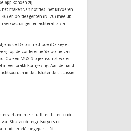
de app konden zij
 het maken van notities, het uitvoeren
=46) en politieagenten (N=20) mee uit
n verwachtingen en achteraf is via
volgens de Delphi-methode (Dalkey et
zig op de conferentie ‘de politie van
gheid. Op een MUSIS-bijeenkomst waren
el in een praktijkomgeving. Aan de hand
achtspunten in de afsluitende discussie
ek in verband met strafbare feiten onder
k van Strafvordering). Burgers die
rgeronderzoek’ toegepast. Dit