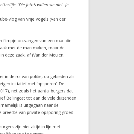
terlijk: “Die foto’s willen we niet. Je
be-vlog van Vrije Vogels (Van der
en filmpje ontvangen van een man die
afspraak met de man maken, maar de
 in deze zaak, af (Van der Meulen,
 in de rol van politie, op gebieden als
igen initiatief met ‘opsporen’. De
2017), net zoals het aantal burgers dat
ief Bellingcat tot aan de vele duizenden
rnamelijk is uitgegaan naar de
breedte van private opsporing groeit
gers zijn niet altijd in lijn met
er lijken toe te nemen.