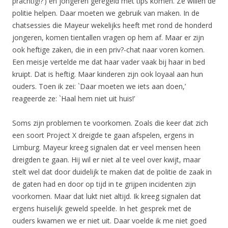
prachtig!?’) en jongeren geregeld met tips komen. Ze willen de
politie helpen. Daar moeten we gebruik van maken. In de
chatsessies die Mayeur wekelijks heeft met rond de honderd
jongeren, komen tientallen vragen op hem af. Maar er zijn
ook heftige zaken, die in een priv?-chat naar voren komen.
Een meisje vertelde me dat haar vader vaak bij haar in bed
kruipt. Dat is heftig. Maar kinderen zijn ook loyaal aan hun
ouders. Toen ik zei: `Daar moeten we iets aan doen,’
reageerde ze: `Haal hem niet uit huis!’
Soms zijn problemen te voorkomen. Zoals die keer dat zich
een soort Project X dreigde te gaan afspelen, ergens in
Limburg. Mayeur kreeg signalen dat er veel mensen heen
dreigden te gaan. Hij wil er niet al te veel over kwijt, maar
stelt wel dat door duidelijk te maken dat de politie de zaak in
de gaten had en door op tijd in te grijpen incidenten zijn
voorkomen. Maar dat lukt niet altijd. Ik kreeg signalen dat
ergens huiselijk geweld speelde. In het gesprek met de
ouders kwamen we er niet uit. Daar voelde ik me niet goed