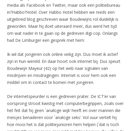
media als Facebook en Twitter, maar ook een politiebureau
in?Habbo?Hotel. Over Habbo Hotel hebben we reeds een
uitgebreid blog geschreven waar Boudewijns rol duidelijk is
geworden. Maar hij doet uiteraard meer, dus werd het tijd
om wat nader in te gaan op de gedreven digi-cop. Onlangs
had De Limburger een gesprek met hem:
Ik wil dat jongeren ook online veilig zijn. Dus moet ik actief
zijn in hun wereld. En daar hoort ook internet bij. Dus speurt
Boudewijn Mayeur (42) op het web naar signalen van
misdrijven en misdragingen. Internet is voor hem ook een
middel om in contact te komen met jongeren.
De internetspeurder is een gedreven prater. De ICT’er van
oorsprong strooit kwistig met computerbegrippen, zoals over
het feit dat hij geen `analoge wijk’ heeft en over mannen die
meisjes benaderen voor `analoge seks’. Vol vuur vertelt hij
hoe mooi het is dat politiejunioren hem helpen (`dat is toch