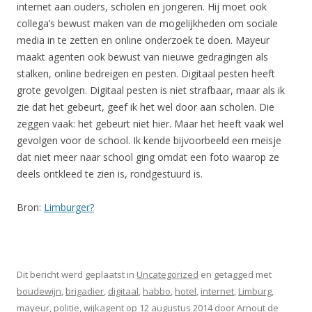
internet aan ouders, scholen en jongeren. Hij moet ook
collega’s bewust maken van de mogelijkheden om sociale
media in te zetten en online onderzoek te doen. Mayeur
maakt agenten ook bewust van nieuwe gedragingen als
stalken, online bedreigen en pesten. Digitaal pesten heeft
grote gevolgen. Digitaal pesten is niet strafbaar, maar als ik
zie dat het gebeurt, geef ik het wel door aan scholen. Die
zeggen vaak: het gebeurt niet hier. Maar het heeft vaak wel
gevolgen voor de school. Ik kende bijvoorbeeld een meisje
dat niet meer naar school ging omdat een foto waarop ze
deels ontkleed te zien is, rondgestuurd is.
Bron:
Limburger?
Dit bericht werd geplaatst in
Uncategorized
en getagged met
boudewijn
,
brigadier
,
digitaal
,
habbo
,
hotel
,
internet
,
Limburg
,
mayeur
,
politie
,
wijkagent
op
12 augustus 2014
door
Arnout de