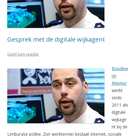
Gesprek met de digitale wijkagent
Geef een reactie
Boudew
ijn
Mayeur
werkt
sinds
2011 als
digitale
wijkage
nt bij de
Limburgse politie. Zijn werkterrein beslaat internet, sociale