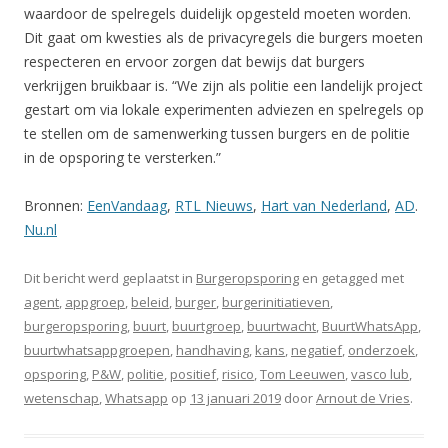
waardoor de spelregels duidelijk opgesteld moeten worden.
Dit gaat om kwesties als de privacyregels die burgers moeten
respecteren en ervoor zorgen dat bewijs dat burgers
verkrijgen bruikbaar is. “We zijn als politie een landelijk project
gestart om via lokale experimenten adviezen en spelregels op
te stellen om de samenwerking tussen burgers en de politie
in de opsporing te versterken.”
Bronnen:
EenVandaag
,
RTL Nieuws
,
Hart van Nederland
,
AD
.
Nu.nl
Dit bericht werd geplaatst in
Burgeropsporing
en getagged met
agent
,
appgroep
,
beleid
,
burger
,
burgerinitiatieven
,
burgeropsporing
,
buurt
,
buurtgroep
,
buurtwacht
,
BuurtWhatsApp
,
buurtwhatsappgroepen
,
handhaving
,
kans
,
negatief
,
onderzoek
,
opsporing
,
P&W
,
politie
,
positief
,
risico
,
Tom Leeuwen
,
vasco lub
,
wetenschap
,
Whatsapp
op
13 januari 2019
door
Arnout de Vries
.