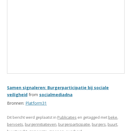
Samen signaleren: Burgerparticipatie bij sociale
veiligheid
from
socialmediadna
Bronnen:
Platform31
Dit bericht werd geplaatst in
Publicaties
en getagged met
beke
,
bervoets
,
burgerinitiatieven
,
burgerparticipatie
,
burgers
,
buurt
,