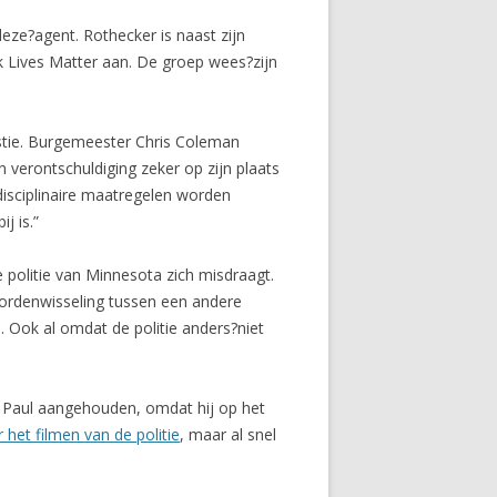
eze?agent. Rothecker is naast zijn
ck Lives Matter aan. De groep wees?zijn
stie. Burgemeester Chris Coleman
n verontschuldiging zeker op zijn plaats
?disciplinaire maatregelen worden
j is.”
 politie van Minnesota zich misdraagt.
oordenwisseling tussen een andere
n. Ook al omdat de politie anders?niet
. Paul aangehouden, omdat hij op het
het filmen van de politie
, maar al snel