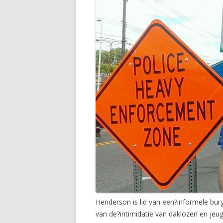
Henderson is lid van een?informele bur
van de?intimidatie van daklozen en jeu