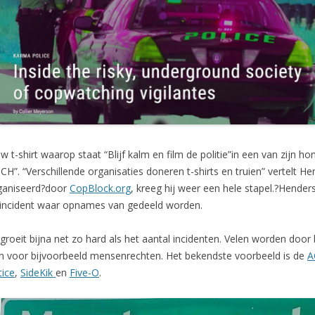
t-shirt waarop staat “Blijf kalm en film de politie”in een van zijn h
”. “Verschillende organisaties doneren t-shirts en truien” vertelt H
rganiseerd?door
CopBlock.org
, kreeg hij weer een hele stapel.?Henders
t)incident waar opnames van gedeeld worden.
 groeit bijna net zo hard als het aantal incidenten. Velen worden door
en voor bijvoorbeeld mensenrechten. Het bekendste voorbeeld is de
A
tice
,
SideKik
en
Five-O
.