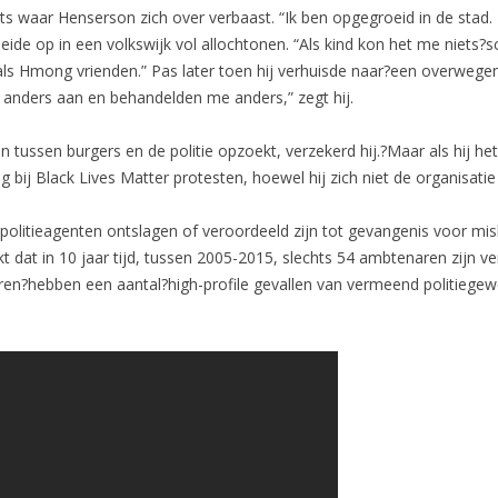
iets waar Henserson zich over verbaast. “Ik ben opgegroeid in de stad.
roeide op in een volkswijk vol allochtonen. “Als kind kon het me niets
e als Hmong vrienden.” Pas later toen hij verhuisde naar?een overwege
 anders aan en behandelden me anders,” zegt hij.
n tussen burgers en de politie opzoekt, verzekerd hij.?Maar als hij he
zig bij Black Lives Matter protesten, hoewel hij zich niet de organisati
 politieagenten ontslagen of veroordeeld zijn tot gevangenis voor mis
t dat in 10 jaar tijd, tussen 2005-2015, slechts 54 ambtenaren zijn 
n jaren?hebben een aantal?high-profile gevallen van vermeend politie