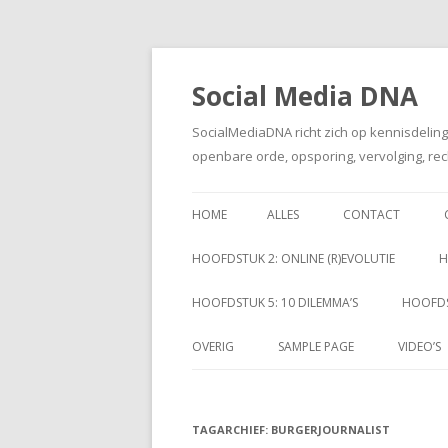
Social Media DNA
SocialMediaDNA richt zich op kennisdelin
openbare orde, opsporing, vervolging, rec
HOME
ALLES
CONTACT
HOOFDSTUK 2: ONLINE (R)EVOLUTIE
H
HOOFDSTUK 5: 10 DILEMMA’S
HOOFDS
OVERIG
SAMPLE PAGE
VIDEO’S
TAGARCHIEF:
BURGERJOURNALIST