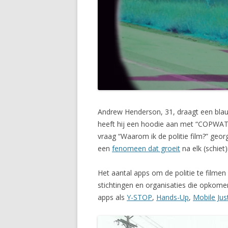
Andrew Henderson, 31, draagt een blauw 
heeft hij een hoodie aan met “COPWATCH
vraag “Waarom ik de politie film?” geo
een
fenomeen dat groeit
na elk (schie
Het aantal apps om de politie te filmen
stichtingen en organisaties die opkom
apps als
Y-STOP
,
Hands-Up
,
Mobile Jus