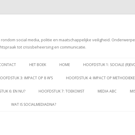
g rondom social media, politie en maatschappelijke veiligheid. Onderwerp
htspraak tot crisisbeheersing en communicatie.
Spring
naar
CONTACT
HET BOEK
HOME
HOOFDSTUK 1: SOCIALE (R)EV
inhoud
OOFDSTUK 3: IMPACT OP 8 W’S
HOOFDSTUK 4: IMPACT OP METHODIEK
TUK 6: EN NU?
HOOFDSTUK 7: TOEKOMST
MEDIA ABC
MI
WAT IS SOCIALMEDIADNA?