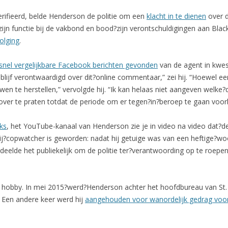
verifieerd, belde Henderson de politie om een
klacht in te dienen
over d
zijn functie bij de vakbond en bood?zijn verontschuldigingen aan Bla
volging
.
snel vergelijkbare Facebook berichten gevonden
van de agent in kwe
blijf verontwaardigd over dit?online commentaar,” zei hij. “Hoewel ee
uwen te herstellen,” vervolgde hij. “Ik kan helaas niet aangeven welke
er te praten totdat de periode om er tegen?in?beroep te gaan voorbi
ks
, het YouTube-kanaal van Henderson zie je in video na video dat?de
 hij?copwatcher is geworden: nadat hij getuige was van een heftige?w
n deelde het publiekelijk om de politie ter?verantwoording op te roepe
ige hobby. In mei 2015?werd?Henderson achter het hoofdbureau van St
 Een andere keer werd hij
aangehouden voor wanordelijk gedrag voor 