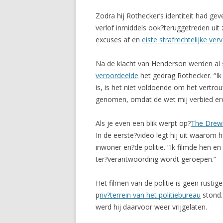
Zodra hij Rothecker’s identiteit had ge
verlof inmiddels ook?teruggetreden uit 
excuses af en
eiste strafrechtelijke ver
Na de klacht van Henderson werden al
veroordeelde
het gedrag Rothecker. “Ik 
is, is het niet voldoende om het vertro
genomen, omdat de wet mij verbied erov
Als je even een blik werpt op?
The Drew
In de eerste?video legt hij uit waarom
inwoner en?de politie. “Ik filmde hen e
ter?verantwoording wordt geroepen.”
Het filmen van de politie is geen rust
p
riv?terrein van het politiebureau
stond.
werd hij daarvoor weer vrijgelaten.