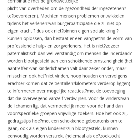
combinatie met de grondwettelijke
plicht van overheden om de ?gezondheid der ingezetenen?
te?bevorderen). Mochten mensen problemen ontwikkelen
tijdens het verlenen?van burgerparticipatie die zij niet op
eigen kracht ? dus ook niet?binnen eigen sociale kring ?
kunnen oplossen, dan bestaat er een vangnet?in de vorm van
professionele hulp- en zorgverleners. Het is niet?zozeer
paternalistisch dan wel verstandig om mensen die inderdaad?
worden blootgesteld aan een schokkende omstandigheid (het
aantreffen?van kinderlichamen valt daar zeker onder, maar
misschien ook het?niet vinden, hoop houden en vervolgens
erachter komen dat ze tientallen?kilometers verderop liggen)
te informeren over mogelijke reacties,?met de toevoeging
dat die overwegend vanzelf verdwijnen. Voor de vinders?van
de lichamen ligt dat vermoedelijk meer voor de hand dan
voor?specifieke groepen vrijwillige zoekers. Hoe het ook zij,
gedragstips hoe?met een schokkende gebeurtenis om te
gaan, ook als eigen kinderen?zijn blootgesteld, kunnen
eenvoudig worden verstrekt (helemaal als de?zoektocht