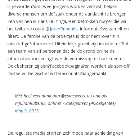
is geworden?dat twee jongens worden vermist, helpen
diverse mensen om de?zaak onder de aandacht te brengen.
Een van hen is Hans Huizinga,?een betrokken burger die via
het twitteraccount
@JulianRubenNL
informatie?verzamelt en
filtert. De familie van de broertjes is door hem?over zijn
initiatief ge?nformeerd. Uiteindelijk groeit zijn initiatief uit?tot
een team van elf personen dat de klok rond online de
informatievoorziening?over de vermissing ter harte neemt.
Ook beheren zij een?Facebookpagina?en worden als spin-off
Duitse en Belgische twitteraccounts?aangemaakt.
Met heel veel dank aan @esmeweert nu ook als
@JulianRubenBE online! ? ZoekJeMee? (@ZoekJeMee)
May 9, 2013
De reguliere media storten zich mede naar aanleiding van