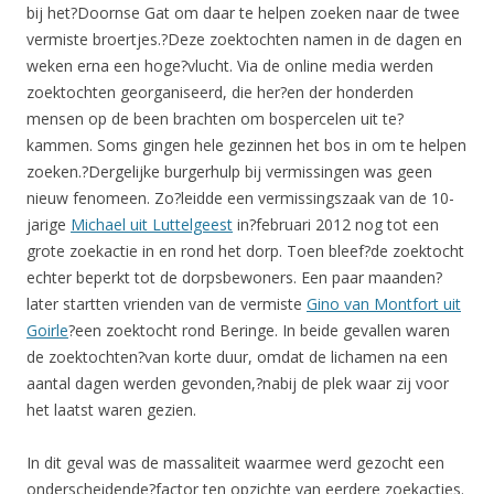
bij het?Doornse Gat om daar te helpen zoeken naar de twee
vermiste broertjes.?Deze zoektochten namen in de dagen en
weken erna een hoge?vlucht. Via de online media werden
zoektochten georganiseerd, die her?en der honderden
mensen op de been brachten om bospercelen uit te?
kammen. Soms gingen hele gezinnen het bos in om te helpen
zoeken.?Dergelijke burgerhulp bij vermissingen was geen
nieuw fenomeen. Zo?leidde een vermissingszaak van de 10-
jarige
Michael uit Luttelgeest
in?februari 2012 nog tot een
grote zoekactie in en rond het dorp. Toen bleef?de zoektocht
echter beperkt tot de dorpsbewoners. Een paar maanden?
later startten vrienden van de vermiste
Gino van Montfort uit
Goirle
?een zoektocht rond Beringe. In beide gevallen waren
de zoektochten?van korte duur, omdat de lichamen na een
aantal dagen werden gevonden,?nabij de plek waar zij voor
het laatst waren gezien.
In dit geval was de massaliteit waarmee werd gezocht een
onderscheidende?factor ten opzichte van eerdere zoekacties.