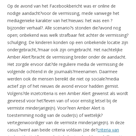
Op de avond van het Facebookbericht was er online de
nodige aandacht?voor de vermissing, mede vanwege het
mediagenieke karakter van het?nieuws: het was een ?
bijzonder verhaal?. Alle scenario?s stonden die?avond nog
open; onbekend was welk strafbaar feit achter de vermissing?
schuilging. De kinderen konden op een onbekende locatie zijn
ondergebracht,?maar ook zijn omgebracht. Het nachtelijke
Amber Alert?bracht de vermissing breder onder de aandacht.
Het zorgde ervoor dat?de reguliere media de vermissing de
volgende ochtend in de journaals?meenamen. Daarmee
werden ook de mensen bereikt die niet op sociale?media
actief zijn of het nieuws de avond ervoor hadden gemist.
Volgens?de inzetcriteria is een Amber Alert gewenst als wordt
gevreesd voor het?leven van of voor ernstig letsel bij de
vermiste minderjarige(n). Voor?een Amber Alert is
toestemming nodig van de ouder(s) of wettelijk?
vertegenwoordiger van de vermiste minderjarige(n). In deze
casus?werd aan beide criteria voldaan (zie de?
criteria van