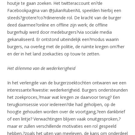
houtje te gaan zoeken. Het twitteraccount en?de
Facebookpagina van @JulianRubenNL speelden hierbij een
steeds?grotere?co?rdinerende rol. De kracht van de burger
deed daarmee?online en offline zijn werk; de offline
burgerhulp werd door medeburgers?via sociale media
gekanaliseerd. Er ontstond uiteindelijk een?modus waarin
burgers, na overleg met de politie, de ruimte kregen om?her
en der in het land zoekacties op touw te zetten.
Het dilemma van de wederkerigheid
In het verlengde van de burgerzoektochten ontwaren we een
interessante?kwestie: wederkerigheid. Burgers ondersteunden
het zoekproces,?maar wat kregen ze daarvoor terug? Een
terugkomsessie voor iedereen?die had geholpen, op de
hoogte gehouden worden over de voortgang,?een dankbrief
of een lintje? Verwachtingen blijven vaak onuitgesproken,?
maar er zullen verschillende motivaties een rol gespeeld
hebben,?zoals het uiten van meeleven, de kans om onderdeel