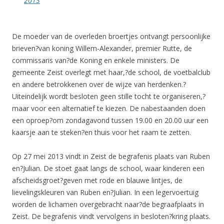
2013
De moeder van de overleden broertjes ontvangt persoonlijke
brieven?van koning Willem-Alexander, premier Rutte, de
commissaris van?de Koning en enkele ministers. De
gemeente Zeist overlegt met haar,?de school, de voetbalclub
en andere betrokkenen over de wijze van herdenken.?
Uiteindelijk wordt besloten geen stille tocht te organiseren,?
maar voor een alternatief te kiezen. De nabestaanden doen
een oproep?om zondagavond tussen 19.00 en 20.00 uur een
kaarsje aan te steken?en thuis voor het raam te zetten.
Op 27 mei 2013 vindt in Zeist de begrafenis plaats van Ruben
en?Julian. De stoet gaat langs de school, waar kinderen een
afscheidsgroet?geven met rode en blauwe lintjes, de
lievelingskleuren van Ruben en?Julian. In een legervoertuig
worden de lichamen overgebracht naar?de begraafplaats in
Zeist. De begrafenis vindt vervolgens in besloten?kring plaats.