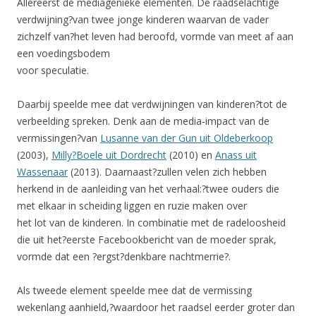
Allereerst de mediagenieke elementen. De raadselachtige
verdwijning?van twee jonge kinderen waarvan de vader
zichzelf van?het leven had beroofd, vormde van meet af aan
een voedingsbodem
voor speculatie.
Daarbij speelde mee dat verdwijningen van kinderen?tot de
verbeelding spreken. Denk aan de media-impact van de
vermissingen?van
Lusanne van der Gun uit Oldeberkoop
(2003),
Milly?Boele uit Dordrecht
(2010) en
Anass uit
Wassenaar
(2013). Daarnaast?zullen velen zich hebben
herkend in de aanleiding van het verhaal:?twee ouders die
met elkaar in scheiding liggen en ruzie maken over
het lot van de kinderen. In combinatie met de radeloosheid
die uit het?eerste Facebookbericht van de moeder sprak,
vormde dat een ?ergst?denkbare nachtmerrie?.
Als tweede element speelde mee dat de vermissing
wekenlang aanhield,?waardoor het raadsel eerder groter dan