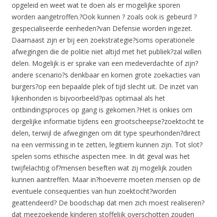
opgeleid en weet wat te doen als er mogelijke sporen
worden aangetroffen.?Ook kunnen ? zoals ook is gebeurd ?
gespecialiseerde eenheden?van Defensie worden ingezet.
Daarnaast zijn er bij een zoekstrategie?soms operationele
afwegingen die de politie niet altijd met het publiek?zal willen
delen. Mogelijk is er sprake van een medeverdachte of zijn?
andere scenario?s denkbaar en komen grote zoekacties van
burgers?op een bepaalde plek of tijd slecht uit. De inzet van
lijkenhonden is bijvoorbeeld?pas optimaal als het
ontbindingsproces op gang is gekomen.?Het is onkies om
dergelijke informatie tijdens een grootscheepse?zoektocht te
delen, terwijl de afwegingen om dit type speurhonden?direct
na een vermissing in te zetten, legitiem kunnen zijn. Tot slot?
spelen soms ethische aspecten mee. In dit geval was het
twijfelachtig of?mensen beseften wat zij mogelijk zouden
kunnen aantreffen. Maar in?hoeverre moeten mensen op de
eventuele consequenties van hun zoektocht?worden
geattendeerd? De boodschap dat men zich moest realiseren?
dat meezoekende kinderen stoffelijk overschotten zouden