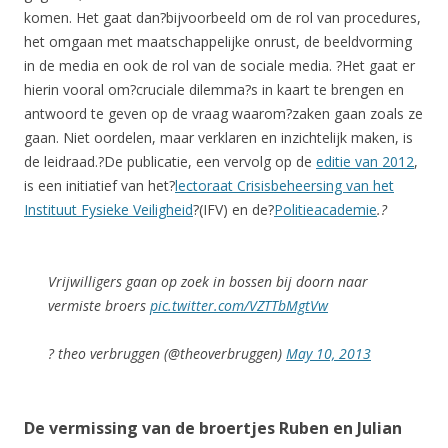
komen. Het gaat dan?bijvoorbeeld om de rol van procedures,
het omgaan met maatschappelijke onrust, de beeldvorming
in de media en ook de rol van de sociale media. ?Het gaat er
hierin vooral om?cruciale dilemma?s in kaart te brengen en
antwoord te geven op de vraag waarom?zaken gaan zoals ze
gaan. Niet oordelen, maar verklaren en inzichtelijk maken, is
de leidraad.?De publicatie, een vervolg op de
editie van 2012
,
is een initiatief van het?
lectoraat Crisisbeheersing van het
Instituut Fysieke Veiligheid
?(IFV) en de?
Politieacademie
.?
Vrijwilligers gaan op zoek in bossen bij doorn naar
vermiste broers
pic.twitter.com/VZTTbMgtVw
? theo verbruggen (@theoverbruggen)
May 10, 2013
De vermissing van de broertjes Ruben en Julian