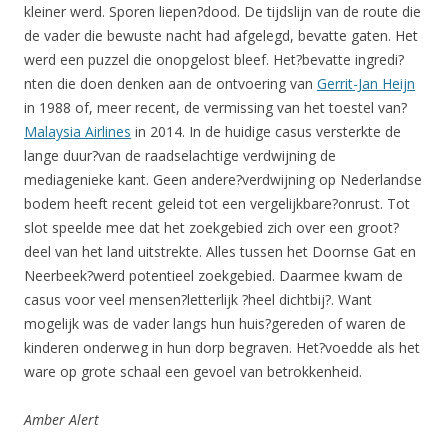
kleiner werd. Sporen liepen?dood. De tijdslijn van de route die
de vader die bewuste nacht had afgelegd, bevatte gaten. Het
werd een puzzel die onopgelost bleef. Het?bevatte ingredi?
nten die doen denken aan de ontvoering van
Gerrit-Jan Heijn
in 1988 of, meer recent, de vermissing van het toestel van?
Malaysia Airlines
in 2014. In de huidige casus versterkte de
lange duur?van de raadselachtige verdwijning de
mediagenieke kant. Geen andere?verdwijning op Nederlandse
bodem heeft recent geleid tot een vergelijkbare?onrust. Tot
slot speelde mee dat het zoekgebied zich over een groot?
deel van het land uitstrekte. Alles tussen het Doornse Gat en
Neerbeek?werd potentieel zoekgebied. Daarmee kwam de
casus voor veel mensen?letterlijk ?heel dichtbij?. Want
mogelijk was de vader langs hun huis?gereden of waren de
kinderen onderweg in hun dorp begraven. Het?voedde als het
ware op grote schaal een gevoel van betrokkenheid.
Amber Alert