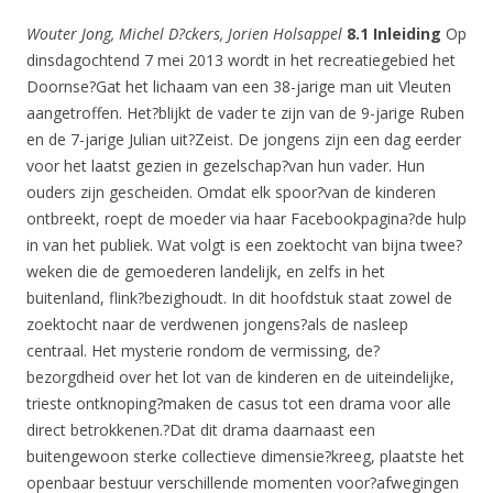
Wouter Jong, Michel D?ckers, Jorien Holsappel
8.1 Inleiding
Op
dinsdagochtend 7 mei 2013 wordt in het recreatiegebied het
Doornse?Gat het lichaam van een 38-jarige man uit Vleuten
aangetroffen. Het?blijkt de vader te zijn van de 9-jarige Ruben
en de 7-jarige Julian uit?Zeist. De jongens zijn een dag eerder
voor het laatst gezien in gezelschap?van hun vader. Hun
ouders zijn gescheiden. Omdat elk spoor?van de kinderen
ontbreekt, roept de moeder via haar Facebookpagina?de hulp
in van het publiek. Wat volgt is een zoektocht van bijna twee?
weken die de gemoederen landelijk, en zelfs in het
buitenland, flink?bezighoudt. In dit hoofdstuk staat zowel de
zoektocht naar de verdwenen jongens?als de nasleep
centraal. Het mysterie rondom de vermissing, de?
bezorgdheid over het lot van de kinderen en de uiteindelijke,
trieste ontknoping?maken de casus tot een drama voor alle
direct betrokkenen.?Dat dit drama daarnaast een
buitengewoon sterke collectieve dimensie?kreeg, plaatste het
openbaar bestuur verschillende momenten voor?afwegingen