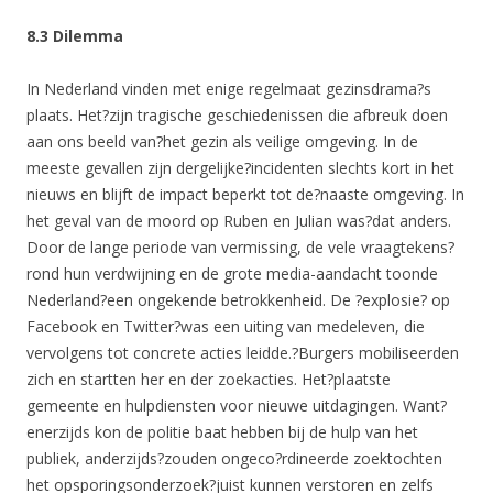
8.3 Dilemma
In Nederland vinden met enige regelmaat gezinsdrama?s
plaats. Het?zijn tragische geschiedenissen die afbreuk doen
aan ons beeld van?het gezin als veilige omgeving. In de
meeste gevallen zijn dergelijke?incidenten slechts kort in het
nieuws en blijft de impact beperkt tot de?naaste omgeving. In
het geval van de moord op Ruben en Julian was?dat anders.
Door de lange periode van vermissing, de vele vraagtekens?
rond hun verdwijning en de grote media-aandacht toonde
Nederland?een ongekende betrokkenheid. De ?explosie? op
Facebook en Twitter?was een uiting van medeleven, die
vervolgens tot concrete acties leidde.?Burgers mobiliseerden
zich en startten her en der zoekacties. Het?plaatste
gemeente en hulpdiensten voor nieuwe uitdagingen. Want?
enerzijds kon de politie baat hebben bij de hulp van het
publiek, anderzijds?zouden ongeco?rdineerde zoektochten
het opsporingsonderzoek?juist kunnen verstoren en zelfs