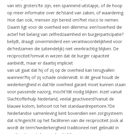
van iets groters?te zijn, een spannend uitstapje, of de hoop
op meer informatie over de?stand van zaken, of waardering.
Hoe dan ook, mensen zijn bereid om?het risico te nemen.
Daarin ligt voor de overheid een dilemma: een?overheid die
actief het belang van zelfredzaamheid en burgerparticipatie?
belijdt, draagt onverminderd een verantwoordelijkheid voor
de?redzamen die (uiteindelijk) niet veerkrachtig blijken. De
reciprociteit?omvat in wezen dat de burger capaciteit
aanbiedt, maar er daarbij impliciet
van uit gaat dat hij of zij op de overheid kan terugvallen
wanneer?hij of zij schade ondervindt. In dit geval houdt de
wederkerigheid in dat?de overheid garant moet kunnen staan
voor passende nazorg, mocht?dit nodig blijken. Inzet vanuit
Slachtofferhulp Nederland, veelal geactiveerd?vanuit de
blauwe kolom, behoort tot het standaardrepertoire.?De
Nederlandse samenleving kent bovendien een zorgsysteem
dat is?ingericht op het faciliteren van die reciprociteit (ook al
wordt de term?wederkerigheid traditioneel niet gebruikt in