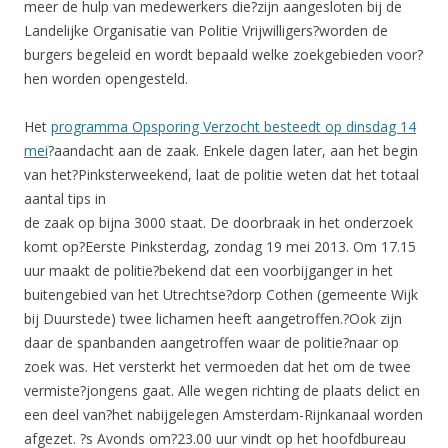
meer de hulp van medewerkers die?zijn aangesloten bij de
Landelijke Organisatie van Politie Vrijwilligers?worden de
burgers begeleid en wordt bepaald welke zoekgebieden voor?
hen worden opengesteld.
Het
programma Opsporing Verzocht besteedt op dinsdag 14
mei
?aandacht aan de zaak. Enkele dagen later, aan het begin
van het?Pinksterweekend, laat de politie weten dat het totaal
aantal tips in
de zaak op bijna 3000 staat. De doorbraak in het onderzoek
komt op?Eerste Pinksterdag, zondag 19 mei 2013. Om 17.15
uur maakt de politie?bekend dat een voorbijganger in het
buitengebied van het Utrechtse?dorp Cothen (gemeente Wijk
bij Duurstede) twee lichamen heeft aangetroffen.?Ook zijn
daar de spanbanden aangetroffen waar de politie?naar op
zoek was. Het versterkt het vermoeden dat het om de twee
vermiste?jongens gaat. Alle wegen richting de plaats delict en
een deel van?het nabijgelegen Amsterdam-Rijnkanaal worden
afgezet. ?s Avonds om?23.00 uur vindt op het hoofdbureau