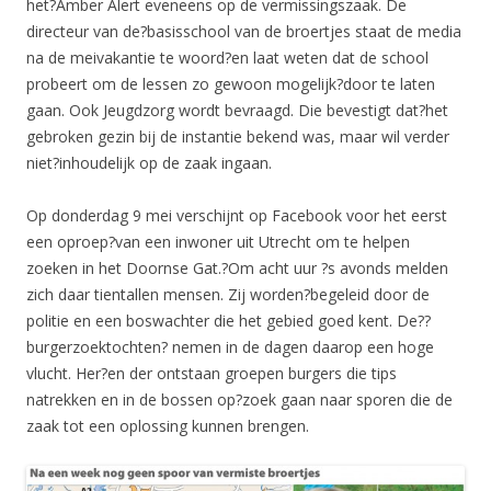
het?Amber Alert eveneens op de vermissingszaak. De
directeur van de?basisschool van de broertjes staat de media
na de meivakantie te woord?en laat weten dat de school
probeert om de lessen zo gewoon mogelijk?door te laten
gaan. Ook Jeugdzorg wordt bevraagd. Die bevestigt dat?het
gebroken gezin bij de instantie bekend was, maar wil verder
niet?inhoudelijk op de zaak ingaan.
Op donderdag 9 mei verschijnt op Facebook voor het eerst
een oproep?van een inwoner uit Utrecht om te helpen
zoeken in het Doornse Gat.?Om acht uur ?s avonds melden
zich daar tientallen mensen. Zij worden?begeleid door de
politie en een boswachter die het gebied goed kent. De??
burgerzoektochten? nemen in de dagen daarop een hoge
vlucht. Her?en der ontstaan groepen burgers die tips
natrekken en in de bossen op?zoek gaan naar sporen die de
zaak tot een oplossing kunnen brengen.