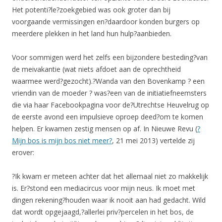
Het potenti?le?zoekgebied was ook groter dan bij
voorgaande vermissingen en?daardoor konden burgers op
meerdere plekken in het land hun hulp?aanbieden.
Voor sommigen werd het zelfs een bijzondere besteding?van
de meivakantie (wat niets afdoet aan de oprechtheid
waarmee werd?gezocht).?Wanda van den Bovenkamp ? een
vriendin van de moeder ? was?een van de initiatiefneemsters
die via haar Facebookpagina voor de?Utrechtse Heuvelrug op
de eerste avond een impulsieve oproep deed?om te komen
helpen. Er kwamen zestig mensen op af. In Nieuwe Revu (
?
Mijn bos is mijn bos niet meer?
, 21 mei 2013) vertelde zij
erover:
?Ik kwam er meteen achter dat het allemaal niet zo makkelijk
is. Er?stond een mediacircus voor mijn neus. Ik moet met
dingen rekening?houden waar ik nooit aan had gedacht. Wild
dat wordt opgejaagd,?allerlei priv?percelen in het bos, de