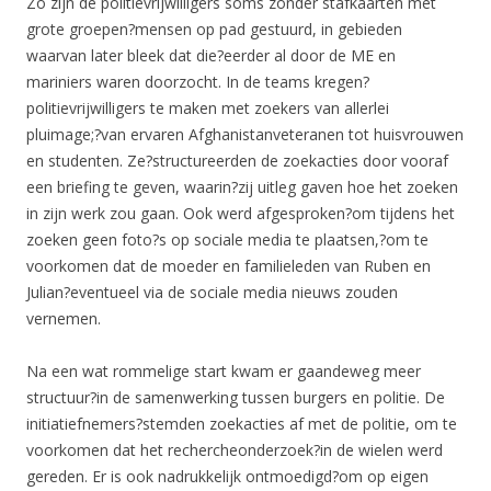
Zo zijn de politievrijwilligers soms zonder stafkaarten met
grote groepen?mensen op pad gestuurd, in gebieden
waarvan later bleek dat die?eerder al door de ME en
mariniers waren doorzocht. In de teams kregen?
politievrijwilligers te maken met zoekers van allerlei
pluimage;?van ervaren Afghanistanveteranen tot huisvrouwen
en studenten. Ze?structureerden de zoekacties door vooraf
een briefing te geven, waarin?zij uitleg gaven hoe het zoeken
in zijn werk zou gaan. Ook werd afgesproken?om tijdens het
zoeken geen foto?s op sociale media te plaatsen,?om te
voorkomen dat de moeder en familieleden van Ruben en
Julian?eventueel via de sociale media nieuws zouden
vernemen.
Na een wat rommelige start kwam er gaandeweg meer
structuur?in de samenwerking tussen burgers en politie. De
initiatiefnemers?stemden zoekacties af met de politie, om te
voorkomen dat het rechercheonderzoek?in de wielen werd
gereden. Er is ook nadrukkelijk ontmoedigd?om op eigen