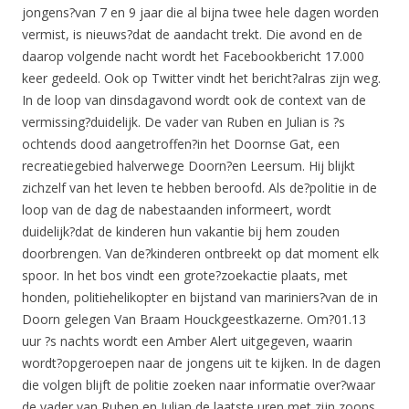
jongens?van 7 en 9 jaar die al bijna twee hele dagen worden
vermist, is nieuws?dat de aandacht trekt. Die avond en de
daarop volgende nacht wordt het Facebookbericht 17.000
keer gedeeld. Ook op Twitter vindt het bericht?alras zijn weg.
In de loop van dinsdagavond wordt ook de context van de
vermissing?duidelijk. De vader van Ruben en Julian is ?s
ochtends dood aangetroffen?in het Doornse Gat, een
recreatiegebied halverwege Doorn?en Leersum. Hij blijkt
zichzelf van het leven te hebben beroofd. Als de?politie in de
loop van de dag de nabestaanden informeert, wordt
duidelijk?dat de kinderen hun vakantie bij hem zouden
doorbrengen. Van de?kinderen ontbreekt op dat moment elk
spoor. In het bos vindt een grote?zoekactie plaats, met
honden, politiehelikopter en bijstand van mariniers?van de in
Doorn gelegen Van Braam Houckgeestkazerne. Om?01.13
uur ?s nachts wordt een Amber Alert uitgegeven, waarin
wordt?opgeroepen naar de jongens uit te kijken. In de dagen
die volgen blijft de politie zoeken naar informatie over?waar
de vader van Ruben en Julian de laatste uren met zijn zoons