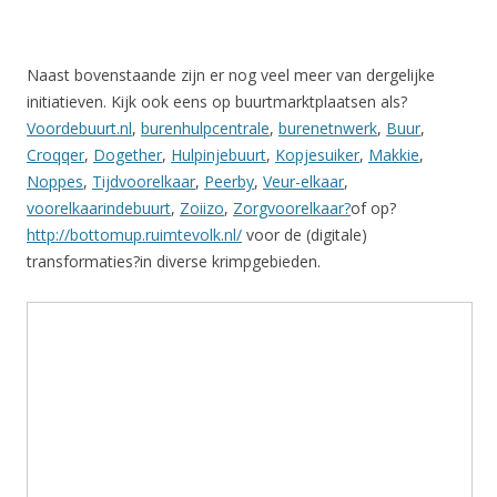
Naast bovenstaande zijn er nog veel meer van dergelijke
initiatieven. Kijk ook eens op buurtmarktplaatsen als?
Voordebuurt.nl
,
burenhulpcentrale
,
burenetnwerk
,
Buur
,
Croqqer
,
Dogether
,
Hulpinjebuurt
,
Kopjesuiker
,
Makkie
,
Noppes
,
Tijdvoorelkaar
,
Peerby
,
Veur-elkaar
,
voorelkaarindebuurt
,
Zoiizo
,
Zorgvoorelkaar?
of op?
http://bottomup.ruimtevolk.nl/
voor de (digitale)
transformaties?in diverse krimpgebieden.