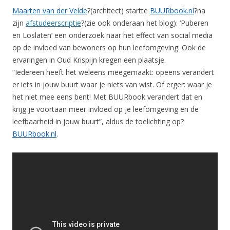
Maarten van der Velde
?(architect) startte
BUURbook.nl
?na
zijn
afstudeerscriptie
?(zie ook onderaan het blog): ‘Puberen
en Loslaten’ een onderzoek naar het effect van social media
op de invloed van bewoners op hun leefomgeving. Ook de
ervaringen in Oud Krispijn kregen een plaatsje.
“Iedereen heeft het weleens meegemaakt: opeens verandert
er iets in jouw buurt waar je niets van wist. Of erger: waar je
het niet mee eens bent! Met BUURbook verandert dat en
krijg je voortaan meer invloed op je leefomgeving en de
leefbaarheid in jouw buurt”, aldus de toelichting op?
BUURbook.nl
.