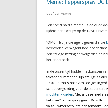
Meme: Pepperspray UC 
Geef een reactie
Een social media meme uit de oude doos
tijdens een Occupy op de Davis universite
“OMG. Heb je die agent gezien die die
k
besproeide?een?agent heel nonchalant 
een stevige ketting en weigerden na her
het onderzoek.
In de tussentijd hadden hacktivisten va
telefoonnummer en zijn stevige salari
17.000 e-mails naar zich toe geslingerd 
schadevergoeding voor de studenten. 
mochten worden
. Met al deze media aa
het over?pepperspray gaat. We zullen d
valse Twitteraccounts aangemaakt, li