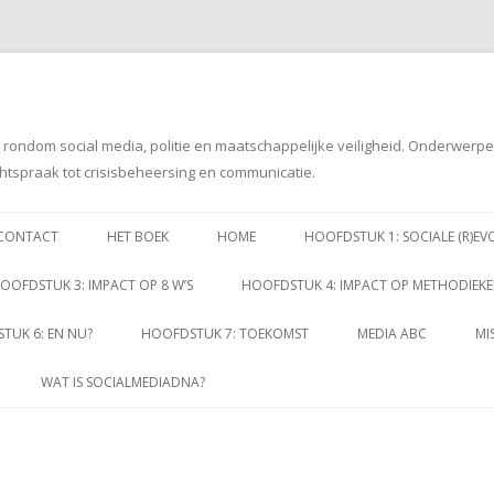
g rondom social media, politie en maatschappelijke veiligheid. Onderwerp
htspraak tot crisisbeheersing en communicatie.
Spring
naar
CONTACT
HET BOEK
HOME
HOOFDSTUK 1: SOCIALE (R)EV
inhoud
OOFDSTUK 3: IMPACT OP 8 W’S
HOOFDSTUK 4: IMPACT OP METHODIEK
TUK 6: EN NU?
HOOFDSTUK 7: TOEKOMST
MEDIA ABC
MI
WAT IS SOCIALMEDIADNA?