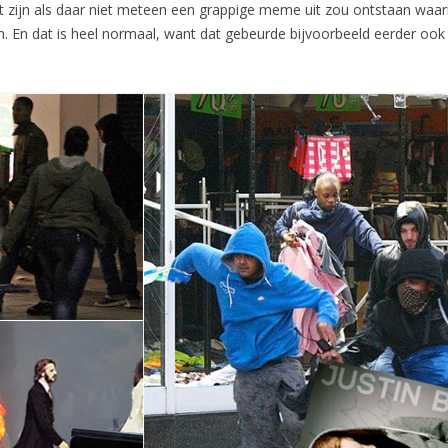
t zijn als daar niet meteen een grappige meme uit zou ontstaan waari
. En dat is heel normaal, want dat gebeurde bijvoorbeeld eerder ook 