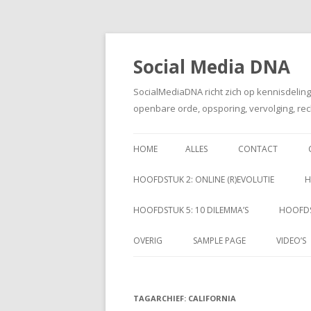
Social Media DNA
SocialMediaDNA richt zich op kennisdelin
openbare orde, opsporing, vervolging, rec
HOME
ALLES
CONTACT
HOOFDSTUK 2: ONLINE (R)EVOLUTIE
H
HOOFDSTUK 5: 10 DILEMMA’S
HOOFDS
OVERIG
SAMPLE PAGE
VIDEO’S
TAGARCHIEF:
CALIFORNIA