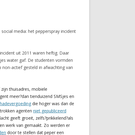
 social media: het pepperspray incident
incident uit 2011 waren heftig. Daar
tjes water gaf. De studenten vormden
p non-actief gesteld in afwachting van
zijn thuisadres, mobiele
agent meer?dan tienduizend SMSjes en
hadevergoeding
die hoger was dan de
etrokken agenten
niet gepubliceerd
cht geeft groeit, zelfs?prikkelend?als
eren werk van gemaakt. Zo werden er
gden
door te stellen dat peper een