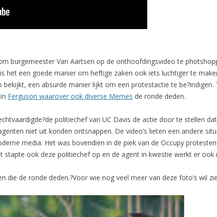
 om burgemeester Van Aartsen op de onthoofdingsvideo te photshoppe
s het een goede manier om heftige zaken ook iets luchtiger te maken.
deo bekijkt, een absurde manier lijkt om een protestactie te be?indi
 in
Ferguson waarover ook diverse Memes
de ronde deden.
rechtvaardigde?de politiechef van UC Davis de actie door te stellen 
enten niet uit konden ontsnappen. De video’s lieten een andere situat
derne media. Het was bovendien in de piek van de Occupy protesten
 stapte ook deze politiechef op en de agent in kwestie werkt er ook 
n die de ronde deden.?Voor wie nog veel meer van deze foto’s wil zi