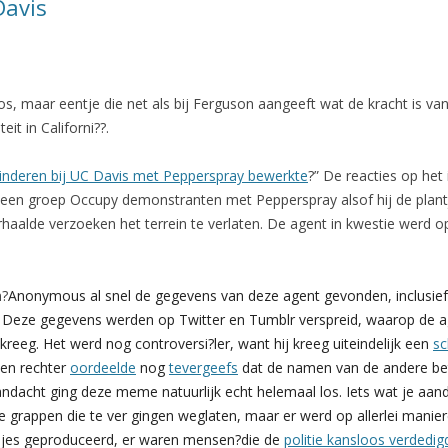
Davis
, maar eentje die net als bij Ferguson aangeeft wat de kracht is van
it in Californi??.
inderen bij UC Davis met Pepperspray bewerkte
?” De reacties op het 
een groep Occupy demonstranten met Pepperspray alsof hij de plan
haalde verzoeken het terrein te verlaten. De agent in kwestie werd o
n?
Anonymous al snel de gegevens van deze agent gevonden, inclusief 
s. Deze gegevens werden op Twitter en Tumblr verspreid, waarop de 
kreeg. Het werd nog controversi?ler, want hij kreeg uiteindelijk een
sc
Een rechter
oordeelde
nog
tevergeefs
dat de namen van de andere b
ndacht ging deze meme natuurlijk echt helemaal los. Iets wat je aanda
e grappen die te ver gingen weglaten, maar er werd op allerlei mani
edjes geproduceerd, er waren mensen?die de
politie kansloos verdedi