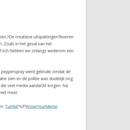
n.?De creatieve uitspattingen?leveren
 Zoals in het geval van het
gen. Toch hebben we onlangs wederom een
dat pepperspray werd gebruikt omdat de
ie zien en de politie was duidelijk nog
 die veel media aandacht kregen. Na
niet meer.
en:
Tumblr
?of?
KnowYourMeme