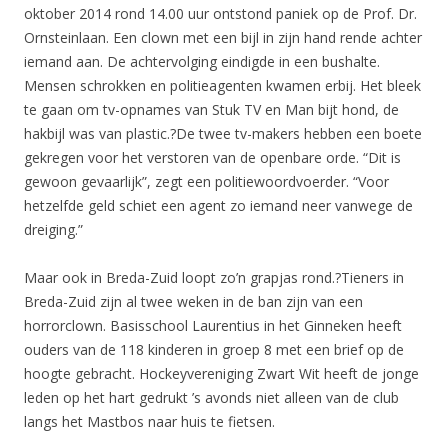
oktober 2014 rond 14.00 uur ontstond paniek op de Prof. Dr.
Ornsteinlaan. Een clown met een bijl in zijn hand rende achter
iemand aan. De achtervolging eindigde in een bushalte.
Mensen schrokken en politieagenten kwamen erbij. Het bleek
te gaan om tv-opnames van Stuk TV en Man bijt hond, de
hakbijl was van plastic.?De twee tv-makers hebben een boete
gekregen voor het verstoren van de openbare orde. “Dit is
gewoon gevaarlijk”, zegt een politiewoordvoerder. “Voor
hetzelfde geld schiet een agent zo iemand neer vanwege de
dreiging.”
Maar ook in Breda-Zuid loopt zo’n grapjas rond.?Tieners in
Breda-Zuid zijn al twee weken in de ban zijn van een
horrorclown. Basisschool Laurentius in het Ginneken heeft
ouders van de 118 kinderen in groep 8 met een brief op de
hoogte gebracht. Hockeyvereniging Zwart Wit heeft de jonge
leden op het hart gedrukt ’s avonds niet alleen van de club
langs het Mastbos naar huis te fietsen.