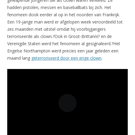
gewapende jongeren die als clown waren verkleed. Ze
hadden pistolen, messen en baseballbats bij zich. Het
fenomeen dook eerder al op in het noorden van Frankrijk.
Een 19-jarige man werd er afgelopen week veroordeeld tot
zes maanden met uitstel omdat hij voorbijgangers
terroriseerde als clown.?Ook in Groot-Brittanni? en de
Verenigde Staten werd het fenomeen al gesignaleerd.?Het
Engelse Northampton werd precies een jaar geleden een
maand lang
geterroriseerd door een enge clown
.