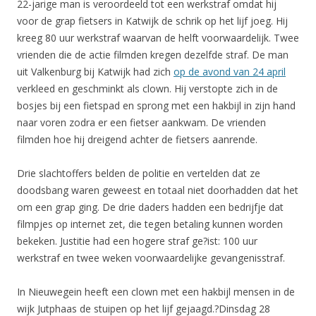
22-jarige man is veroordeeld tot een werkstraf omdat hij
voor de grap fietsers in Katwijk de schrik op het lijf joeg. Hij
kreeg 80 uur werkstraf waarvan de helft voorwaardelijk. Twee
vrienden die de actie filmden kregen dezelfde straf. De man
uit Valkenburg bij Katwijk had zich
op de avond van 24 april
verkleed en geschminkt als clown. Hij verstopte zich in de
bosjes bij een fietspad en sprong met een hakbijl in zijn hand
naar voren zodra er een fietser aankwam. De vrienden
filmden hoe hij dreigend achter de fietsers aanrende.
Drie slachtoffers belden de politie en vertelden dat ze
doodsbang waren geweest en totaal niet doorhadden dat het
om een grap ging. De drie daders hadden een bedrijfje dat
filmpjes op internet zet, die tegen betaling kunnen worden
bekeken. Justitie had een hogere straf ge?ist: 100 uur
werkstraf en twee weken voorwaardelijke gevangenisstraf.
In Nieuwegein heeft een clown met een hakbijl mensen in de
wijk Jutphaas de stuipen op het lijf gejaagd.?Dinsdag 28