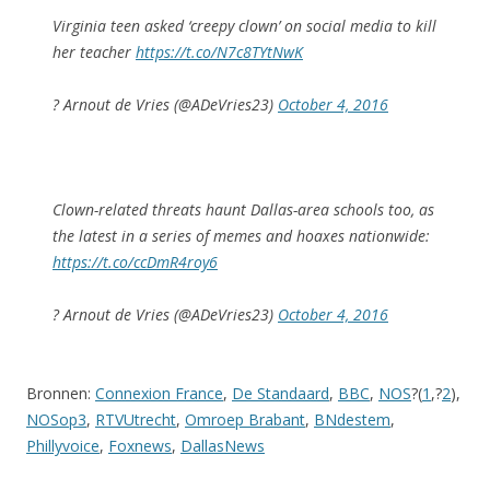
Virginia teen asked ‘creepy clown’ on social media to kill
her teacher
https://t.co/N7c8TYtNwK
? Arnout de Vries (@ADeVries23)
October 4, 2016
Clown-related threats haunt Dallas-area schools too, as
the latest in a series of memes and hoaxes nationwide:
https://t.co/ccDmR4roy6
? Arnout de Vries (@ADeVries23)
October 4, 2016
Bronnen:
Connexion France
,
De Standaard
,
BBC
,
NOS
?(
1
,?
2
),
NOSop3
,
RTVUtrecht
,
Omroep Brabant
,
BNdestem
,
Phillyvoice
,
Foxnews
,
DallasNews