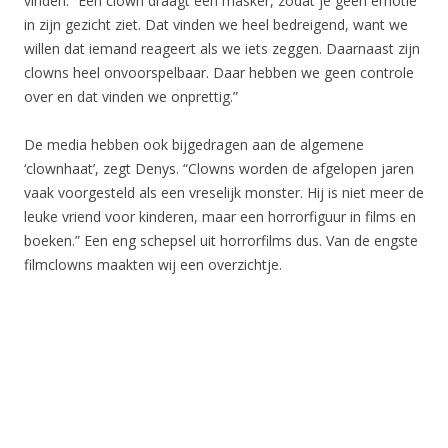
vinden. “Een clown draagt een masker, zodat je geen emotie
in zijn gezicht ziet. Dat vinden we heel bedreigend, want we
willen dat iemand reageert als we iets zeggen. Daarnaast zijn
clowns heel onvoorspelbaar. Daar hebben we geen controle
over en dat vinden we onprettig.”
De media hebben ook bijgedragen aan de algemene
‘clownhaat’, zegt Denys. “Clowns worden de afgelopen jaren
vaak voorgesteld als een vreselijk monster. Hij is niet meer de
leuke vriend voor kinderen, maar een horrorfiguur in films en
boeken.” Een eng schepsel uit horrorfilms dus. Van de engste
filmclowns maakten wij een overzichtje.