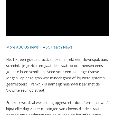
More ABC US news
|
ABC Health News
Het lijkt een goede practical joke: je trekt een clownspak aan,
schminkt je gezicht en gaat de straat op om mensen eens
goed te laten schrikken. Maar voor een 14-jarige Franse
jongen liep deze grap wat minder goed af: hij werd gisteren
gearresteerd. Frankrijk is namelijk helemaal klaar met de
‘clownterreur’ op straat.
Frankrijk wordt al wekenlang opgeschrikt door ’terreurclowns’:
bijna elke dag zijn er meldingen van clowns die de straat
opgaan om voorbijgangers de stuipen op het lijf te jagen.