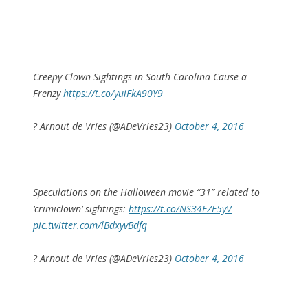
Creepy Clown Sightings in South Carolina Cause a
Frenzy
https://t.co/yuiFkA90Y9
? Arnout de Vries (@ADeVries23)
October 4, 2016
Speculations on the Halloween movie “31” related to
‘crimiclown’ sightings:
https://t.co/NS34EZF5yV
pic.twitter.com/lBdxyvBdfq
? Arnout de Vries (@ADeVries23)
October 4, 2016