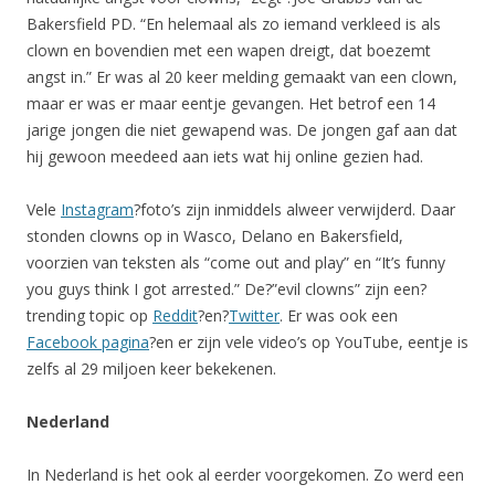
Bakersfield PD. “En helemaal als zo iemand verkleed is als
clown en bovendien met een wapen dreigt, dat boezemt
angst in.” Er was al 20 keer melding gemaakt van een clown,
maar er was er maar eentje gevangen. Het betrof een 14
jarige jongen die niet gewapend was. De jongen gaf aan dat
hij gewoon meedeed aan iets wat hij online gezien had.
Vele
Instagram
?foto’s zijn inmiddels alweer verwijderd. Daar
stonden clowns op in Wasco, Delano en Bakersfield,
voorzien van teksten als “come out and play” en “It’s funny
you guys think I got arrested.” De?”evil clowns” zijn een?
trending topic op
Reddit
?en?
Twitter
. Er was ook een
Facebook pagina
?en er zijn vele video’s op YouTube, eentje is
zelfs al 29 miljoen keer bekekenen.
Nederland
In Nederland is het ook al eerder voorgekomen. Zo werd een