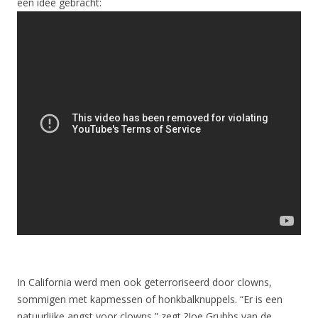
een idee gebracht:
In California werd men ook geterroriseerd door clowns,
sommigen met kapmessen of honkbalknuppels. “Er is een
natuurlijke angst voor clowns,” zegt ?Joe Grubbs van de