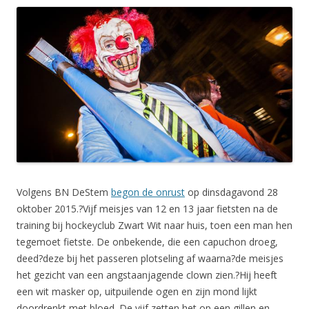
Volgens BN DeStem
begon de onrust
op dinsdagavond 28
oktober 2015.?Vijf meisjes van 12 en 13 jaar fietsten na de
training bij hockeyclub Zwart Wit naar huis, toen een man hen
tegemoet fietste. De onbekende, die een capuchon droeg,
deed?deze bij het passeren plotseling af waarna?de meisjes
het gezicht van een angstaanjagende clown zien.?Hij heeft
een wit masker op, uitpuilende ogen en zijn mond lijkt
doordrenkt met bloed. De vijf zetten het op een gillen en