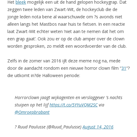
Het
bleek
mogelijk een uit de hand gelopen hockeygrap. Dat
zeggen twee leden van Zwart-Wit, de hockeyclub die de
jonge leden nota bene al waarschuwde om ?s avonds niet
alleen langs het Mastbos naar huis te fietsen. In een reactie
laat Zwart-Wit echter weten ‘niet aan te nemen dat het om
een grap gaat’. Ook zou er op de club amper over de clown
worden gesproken, zo meldt een woordvoerder van de club.
Zelfs in de zomer van 2016 ijlt deze meme nog na, mede
door de aandacht rondom een nieuwe horror clown film “
31
“?
die uitkomt in?de Halloween periode:
Horrorclown jaagt wijkagenten en verslaggever ’s nachts
stuipen op het lijf
https://t.co/5YYuVQM2SC
via
@Omroepbrabant
? Ruud Paulusse (@Ruud_Paulusse)
August 14, 2016