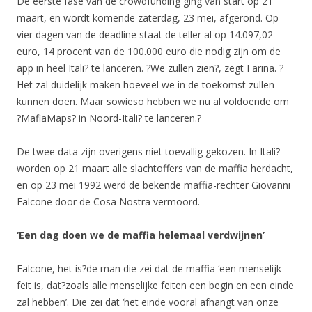
De eerste fase van de crowdfunding ging van start op 21
maart, en wordt komende zaterdag, 23 mei, afgerond. Op
vier dagen van de deadline staat de teller al op 14.097,02
euro, 14 procent van de 100.000 euro die nodig zijn om de
app in heel Itali? te lanceren. ?We zullen zien?, zegt Farina. ?
Het zal duidelijk maken hoeveel we in de toekomst zullen
kunnen doen. Maar sowieso hebben we nu al voldoende om
?MafiaMaps? in Noord-Itali? te lanceren.?
De twee data zijn overigens niet toevallig gekozen. In Itali?
worden op 21 maart alle slachtoffers van de maffia herdacht,
en op 23 mei 1992 werd de bekende maffia-rechter Giovanni
Falcone door de Cosa Nostra vermoord.
‘Een dag doen we de maffia helemaal verdwijnen’
Falcone, het is?de man die zei dat de maffia ‘een menselijk
feit is, dat?zoals alle menselijke feiten een begin en een einde
zal hebben’. Die zei dat ‘het einde vooral afhangt van onze