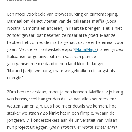
Geef een reactie
Een mooi voorbeeld van crowdsourcing en crimemapping.
Ditmaal om de activiteiten van de Italiaanse maffia (Cosa
Nostra, Camorra en anderen) in kaart te brengen. Het is niet
zonder gevaar, dat beseffen ze maar al te goed. Maar ze
hebben het zo met de maffia gehad, dat ze er helemaal voor
gaan. Met de zelf ontwikkelde app ?
MafiaMaps
? is een groep
Italiaanse jonge universitairen vast van plan de
georganiseerde misdaad in hun land klein te krijgen.
‘Natuurlijk zijn we bang, maar we gebruiken die angst als
energie.’
?Om hen te verslaan, moet je hen kennen. Maffiosi zijn bang
van kennis, veel banger dan dat ze van alle speurders en?
wetten samen zijn. Dus hoe meer details we kennen, hoe
sterker we staan.? Zo klinkt het in een filmpje,?waarin de
jongeren, vijf onderzoekers aan de universiteit van Milaan,
hun project uitleggen. (
Zie hieronder, er wordt echter enkel