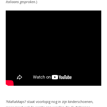
Italiaans gesproken.
)
?MafiaMaps? staat voorlopig nog in zijn kinderschoenen,