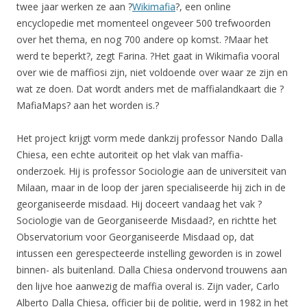
twee jaar werken ze aan ?
Wikimafia
?, een online
encyclopedie met momenteel ongeveer 500 trefwoorden
over het thema, en nog 700 andere op komst. ?Maar het
werd te beperkt?, zegt Farina. ?Het gaat in Wikimafia vooral
over wie de maffiosi zijn, niet voldoende over waar ze zijn en
wat ze doen. Dat wordt anders met de maffialandkaart die ?
MafiaMaps? aan het worden is.?
Het project krijgt vorm mede dankzij professor Nando Dalla
Chiesa, een echte autoriteit op het vlak van maffia-
onderzoek. Hij is professor Sociologie aan de universiteit van
Milaan, maar in de loop der jaren specialiseerde hij zich in de
georganiseerde misdaad. Hij doceert vandaag het vak ?
Sociologie van de Georganiseerde Misdaad?, en richtte het
Observatorium voor Georganiseerde Misdaad op, dat
intussen een gerespecteerde instelling geworden is in zowel
binnen- als buitenland. Dalla Chiesa ondervond trouwens aan
den lijve hoe aanwezig de maffia overal is. Zijn vader, Carlo
Alberto Dalla Chiesa, officier bij de politie, werd in 1982 in het