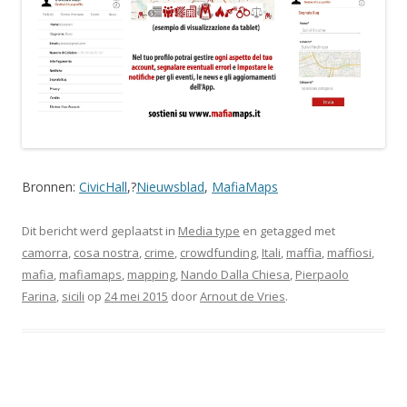
Bronnen:
CivicHall
,?
Nieuwsblad
,
MafiaMaps
Dit bericht werd geplaatst in
Media type
en getagged met
camorra
,
cosa nostra
,
crime
,
crowdfunding
,
Itali
,
maffia
,
maffiosi
,
mafia
,
mafiamaps
,
mapping
,
Nando Dalla Chiesa
,
Pierpaolo
Farina
,
sicili
op
24 mei 2015
door
Arnout de Vries
.