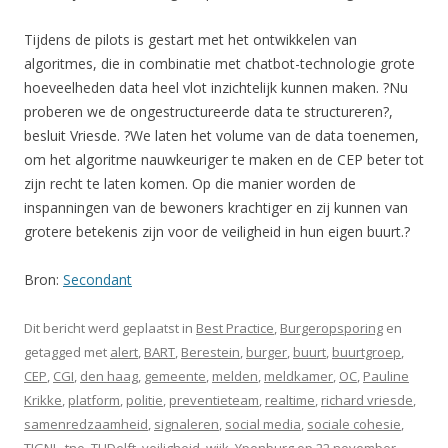
Tijdens de pilots is gestart met het ontwikkelen van
algoritmes, die in combinatie met chatbot-technologie grote
hoeveelheden data heel vlot inzichtelijk kunnen maken. ?Nu
proberen we de ongestructureerde data te structureren?,
besluit Vriesde. ?We laten het volume van de data toenemen,
om het algoritme nauwkeuriger te maken en de CEP beter tot
zijn recht te laten komen. Op die manier worden de
inspanningen van de bewoners krachtiger en zij kunnen van
grotere betekenis zijn voor de veiligheid in hun eigen buurt.?
Bron:
Secondant
Dit bericht werd geplaatst in
Best Practice
,
Burgeropsporing
en
getagged met
alert
,
BART
,
Berestein
,
burger
,
buurt
,
buurtgroep
,
CEP
,
CGI
,
den haag
,
gemeente
,
melden
,
meldkamer
,
OC
,
Pauline
Krikke
,
platform
,
politie
,
preventieteam
,
realtime
,
richard vriesde
,
samenredzaamheid
,
signaleren
,
social media
,
sociale cohesie
,