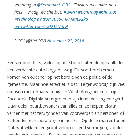
Vandaag in
@Secondant_CCV
: “Zoekt u mee naar deze
fiets?”, vraagt de chatbot.
#BART
!
#DenHaag
#chatbot
#technologie
https://t.co/mPMMjEPZkq
pic.twitter.com/pwSI1kUhLH
? CCV (@HetCCV)
November 22, 2018
Een verloren fiets, vuilnis op de stoep buiten de ophaaltijden,
een verdachte auto langs de weg. Dit soort problemen
komen van oudsher op het bordje van de politie of de
gemeente. Maar hoe effectief is dat? Tegenwoordig zijn veel
mensen met elkaar verenigd in WhatsAppgroepen of op
Facebook. Digitale buurtgroepen zijn inmiddels ingeburgerd.
Daar delen buurtbewoners van alles en ze helpen elkaar
verder met het terugvinden van voorwerpen en personen of
ze houden een extra oogje in het zeil. Op deze manier tonen
flink wat wijken een groot zelfoplossend vermogen, zonder
overheidsinterventie. Dat is een enorme verschuiving in de