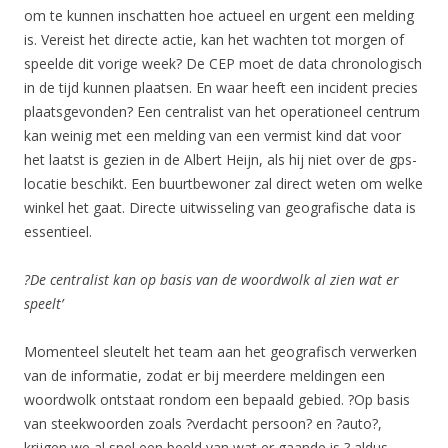
om te kunnen inschatten hoe actueel en urgent een melding
is. Vereist het directe actie, kan het wachten tot morgen of
speelde dit vorige week? De CEP moet de data chronologisch
in de tijd kunnen plaatsen. En waar heeft een incident precies
plaatsgevonden? Een centralist van het operationeel centrum
kan weinig met een melding van een vermist kind dat voor
het laatst is gezien in de Albert Heijn, als hij niet over de gps-
locatie beschikt. Een buurtbewoner zal direct weten om welke
winkel het gaat. Directe uitwisseling van geografische data is
essentieel.
?De centralist kan op basis van de woordwolk al zien wat er
speelt’
Momenteel sleutelt het team aan het geografisch verwerken
van de informatie, zodat er bij meerdere meldingen een
woordwolk ontstaat rondom een bepaald gebied. ?Op basis
van steekwoorden zoals ?verdacht persoon? en ?auto?,
krijgen we al snel een beeld van wat er gaande is,? aldus