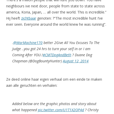
neighbours ive next door, people from state to state across
america, Koria, Japan, … all over the world. This is incredible.”
Hij heeft
zichtbaar
genoten: ?”The most incredible hunt I’ve
ever seen. Everyone around the world knew he was running”.
.
@WarMachine170
better 2Give All You Excuses To The
Judge ..you got 24 hrs to turn your self in or I am
Coming After YOU.!
#CMTDogAndBeth
? Duane Dog
Chapman (@DogBountyHunter)
August 12, 2014
Ze deed online haar eigen verhaal om een einde te maken
aan alle geruchten en verhalen:
Added below are the graphic photos and story about
what happened
pic.twitter.com/U1T1X2OP4d
? Christy