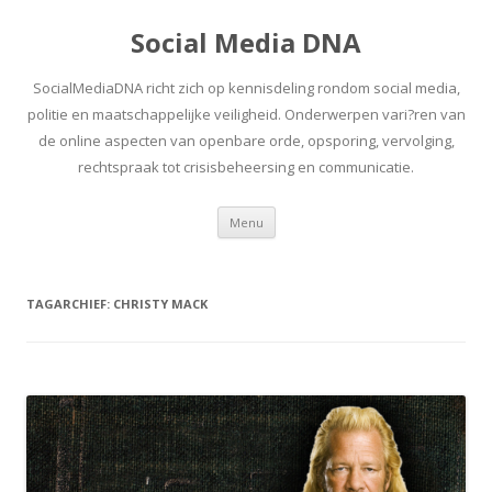
Social Media DNA
SocialMediaDNA richt zich op kennisdeling rondom social media,
politie en maatschappelijke veiligheid. Onderwerpen vari?ren van
de online aspecten van openbare orde, opsporing, vervolging,
rechtspraak tot crisisbeheersing en communicatie.
Spring
Menu
naar
inhoud
TAGARCHIEF:
CHRISTY MACK