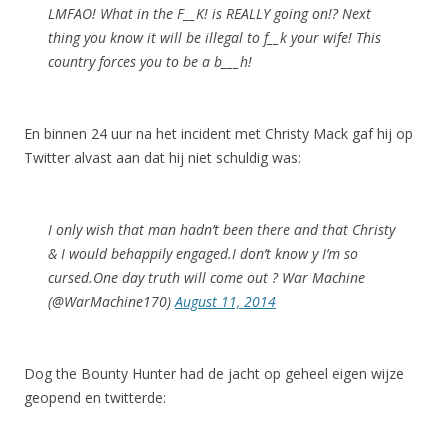
LMFAO! What in the F__K! is REALLY going on!? Next
thing you know it will be illegal to f__k your wife! This
country forces you to be a b___h!
En binnen 24 uur na het incident met Christy Mack gaf hij op
Twitter alvast aan dat hij niet schuldig was:
I only wish that man hadn’t been there and that Christy
& I would behappily engaged.I don’t know y I’m so
cursed.One day truth will come out ? War Machine
(@WarMachine170)
August 11, 2014
Dog the Bounty Hunter had de jacht op geheel eigen wijze
geopend en twitterde: