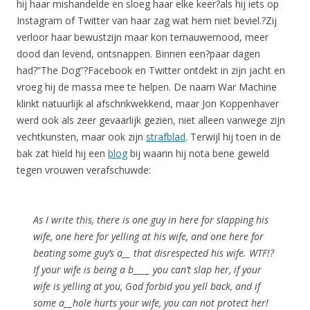
hij haar mishandelde en sloeg haar elke keer?als hij iets op
Instagram of Twitter van haar zag wat hem niet beviel.?Zij
verloor haar bewustzijn maar kon ternauwernood, meer
dood dan levend, ontsnappen. Binnen een?paar dagen
had?”The Dog”?Facebook en Twitter ontdekt in zijn jacht en
vroeg hij de massa mee te helpen. De naam War Machine
klinkt natuurlijk al afschrikwekkend, maar Jon Koppenhaver
werd ook als zeer gevaarlijk gezien, niet alleen vanwege zijn
vechtkunsten, maar ook zijn
strafblad
. Terwijl hij toen in de
bak zat hield hij een
blog
bij waarin hij nota bene geweld
tegen vrouwen verafschuwde:
As I write this, there is one guy in here for slapping his
wife, one here for yelling at his wife, and one here for
beating some guy’s a__ that disrespected his wife. WTF!?
If your wife is being a b____ you can’t slap her, if your
wife is yelling at you, God forbid you yell back, and if
some a__hole hurts your wife, you can not protect her!