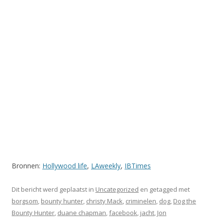
Bronnen:
Hollywood life
,
LAweekly
,
IBTimes
Dit bericht werd geplaatst in
Uncategorized
en getagged met
borgsom
,
bounty hunter
,
christy Mack
,
criminelen
,
dog
,
Dog the
Bounty Hunter
,
duane chapman
,
facebook
,
jacht
,
Jon