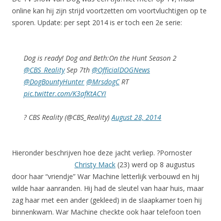
online kan hij zijn strijd voortzetten om voortvluchtigen op te
sporen. Update: per sept 2014 is er toch een 2e serie:
Dog is ready! Dog and Beth:On the Hunt Season 2
@CBS_Reality
Sep 7th
@OfficialDOGNews
@DogBountyHunter
@MrsdogC
RT
pic.twitter.com/K3afKtACYI
? CBS Reality (@CBS_Reality)
August 28, 2014
Hieronder beschrijven hoe deze jacht verliep. ?
Pornoster
Christy Mack
(23) werd op 8 augustus
door haar “vriendje” War Machine letterlijk verbouwd en hij
wilde haar aanranden. Hij had de sleutel van haar huis, maar
zag haar met een ander (gekleed) in de slaapkamer toen hij
binnenkwam. War Machine checkte ook haar telefoon toen