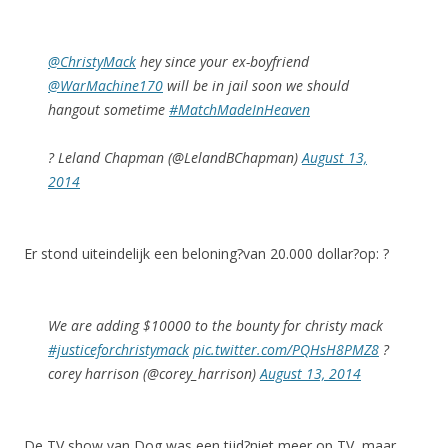
@ChristyMack
hey since your ex-boyfriend
@WarMachine170
will be in jail soon we should
hangout sometime
#MatchMadeInHeaven
? Leland Chapman (@LelandBChapman)
August 13,
2014
Er stond uiteindelijk een beloning?van 20.000 dollar?op: ?
We are adding $10000 to the bounty for christy mack
#justiceforchristymack
pic.twitter.com/PQHsH8PMZ8
?
corey harrison (@corey_harrison)
August 13, 2014
De TV show van Dog was een tijd?niet meer op TV, maar