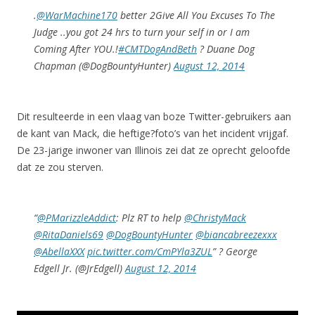
.
@WarMachine170
better 2Give All You Excuses To The
Judge ..you got 24 hrs to turn your self in or I am
Coming After YOU.!
#CMTDogAndBeth
? Duane Dog
Chapman (@DogBountyHunter)
August 12, 2014
Dit resulteerde in een vlaag van boze Twitter-gebruikers aan
de kant van Mack, die heftige?foto’s van het incident vrijgaf.
De 23-jarige inwoner van Illinois zei dat ze oprecht geloofde
dat ze zou sterven.
“
@PMarizzleAddict
: Plz RT to help
@ChristyMack
@RitaDaniels69
@DogBountyHunter
@biancabreezexxx
@AbellaXXX
pic.twitter.com/CmPYla3ZUL
” ? George
Edgell Jr. (@JrEdgell)
August 12, 2014