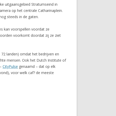
kke uitgaansgebied Stratumseind in
mera op het centrale Catharinaplein.
nog steeds in de gaten.
tjes kan voorspellen voordat ze
 moorden voorkomt doordat zij ze ziet
 72 landen) omdat het bedrijven en
chte mensen. Ook het Dutch Institute of
 –
CityPulse
genaamd – dat op elk
ond), voor welk caf? de meeste