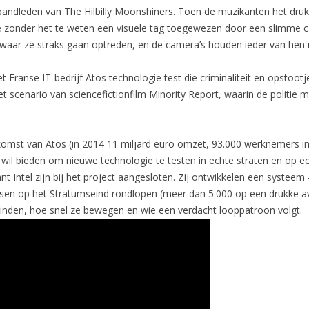
e bandleden van The Hilbilly Moonshiners. Toen de muzikanten het dru
zonder het te weten een visuele tag toegewezen door een slimme ca
? waar ze straks gaan optreden, en de camera’s houden ieder van hen 
et Franse IT-bedrijf Atos technologie test die criminaliteit en opstoo
het scenario van sciencefictionfilm Minority Report, waarin de politie
komst van Atos (in 2014 11 miljard euro omzet, 93.000 werknemers in
 wil bieden om nieuwe technologie te testen in echte straten en op e
nt Intel zijn bij het project aangesloten. Zij ontwikkelen een systeem
n op het Stratumseind rondlopen (meer dan 5.000 op een drukke av
vinden, hoe snel ze bewegen en wie een verdacht looppatroon volgt.