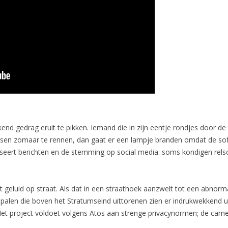
nd gedrag eruit te pikken. Iemand die in zijn eentje rondjes door de
nsen zomaar te rennen, dan gaat er een lampje branden omdat de so
eert berichten en de stemming op social media: soms kondigen rels
geluid op straat. Als dat in een straathoek aanzwelt tot een abnorm
e palen die boven het Stratumseind uittorenen zien er indrukwekkend ui
t project voldoet volgens Atos aan strenge privacynormen; de camer