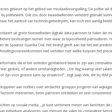
precies gebeurt op het gebied van misdaadvoorspelling. De politie wil 
ek bij politiewerk. Dat zou door kwaadwillenden verkeerd gebruikt ku
t naar het aanbod van technologiebedrijven, kan toch een aardig beeld 
 probeert uit grote hoeveelheden digitale data patronen te halen die 
tere beslissingen nemen over waar ze bijvoorbeeld patrouilleren. H
n de Spaanse Guardia Civil. Het bedrijf geeft aan dat het wel predicti
udingsovereenkomsten niet vertellen met welke korpsen het preci
ormatie die in het verleden gerelateerd bleek te zijn aan criminalitei
 meer gedoe), of andere omstandigheden. ,,De dag waarop veel sala
r zijn voor grotere kans op straatroof”, zegt Jaap Vink, die bij IBM p
koppelen aan notities over verdachte groepjes jongeren van wijkagen
r factoren meenemen, beter patronen ontdekken en veel consistenter
richten op sociale media. ,,Je kunt sentiment meten van berichten 
an individuen analyseren; van mensen die vaker bij criminaliteit betro