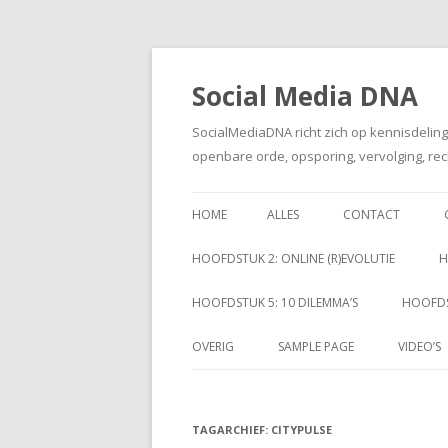
Social Media DNA
SocialMediaDNA richt zich op kennisdelin
openbare orde, opsporing, vervolging, rec
HOME
ALLES
CONTACT
HOOFDSTUK 2: ONLINE (R)EVOLUTIE
H
HOOFDSTUK 5: 10 DILEMMA’S
HOOFDS
OVERIG
SAMPLE PAGE
VIDEO’S
TAGARCHIEF:
CITYPULSE