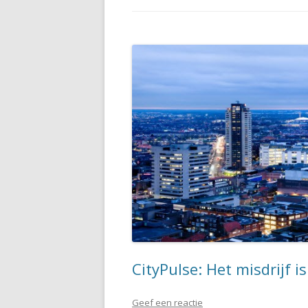
CityPulse: Het misdrijf i
Geef een reactie