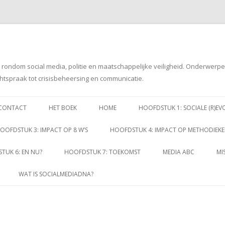
g rondom social media, politie en maatschappelijke veiligheid. Onderwerp
htspraak tot crisisbeheersing en communicatie.
Spring
naar
CONTACT
HET BOEK
HOME
HOOFDSTUK 1: SOCIALE (R)EV
inhoud
OOFDSTUK 3: IMPACT OP 8 W’S
HOOFDSTUK 4: IMPACT OP METHODIEK
TUK 6: EN NU?
HOOFDSTUK 7: TOEKOMST
MEDIA ABC
MI
WAT IS SOCIALMEDIADNA?