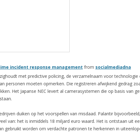
al time incident response management
from
socialmediadna
 bezighoudt met predictive policing, de verzamelnaam voor technologi
 van personen moeten opmerken. Die registreren afwijkend gedrag zo
ekken. Het Japanse NEC levert al camerasystemen die op basis van g
tstaan.
edrijven duiken op het voorspellen van misdaad. Palantir bijvoorbeeld
eel van: het is inmiddels 18 miljard euro waard. Het is ontstaan uit e
n gebruikt worden om verdachte patronen te herkennen in uiteenlop