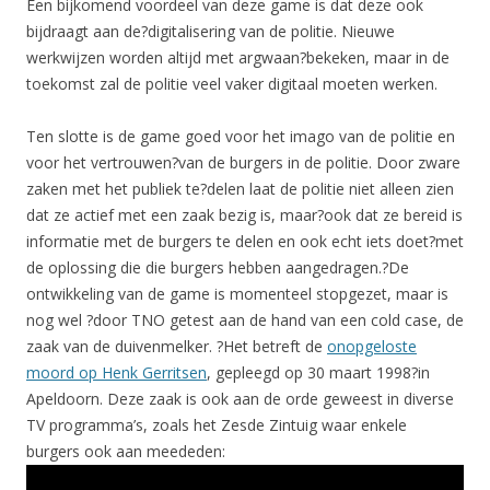
Een bijkomend voordeel van deze game is dat deze ook
bijdraagt aan de?digitalisering van de politie. Nieuwe
werkwijzen worden altijd met argwaan?bekeken, maar in de
toekomst zal de politie veel vaker digitaal moeten werken.
Ten slotte is de game goed voor het imago van de politie en
voor het vertrouwen?van de burgers in de politie. Door zware
zaken met het publiek te?delen laat de politie niet alleen zien
dat ze actief met een zaak bezig is, maar?ook dat ze bereid is
informatie met de burgers te delen en ook echt iets doet?met
de oplossing die die burgers hebben aangedragen.?De
ontwikkeling van de game is momenteel stopgezet, maar is
nog wel ?door TNO getest aan de hand van een cold case, de
zaak van de duivenmelker. ?Het betreft de
onopgeloste
moord op Henk Gerritsen
, gepleegd op 30 maart 1998?in
Apeldoorn. Deze zaak is ook aan de orde geweest in diverse
TV programma’s, zoals het Zesde Zintuig waar enkele
burgers ook aan meededen: