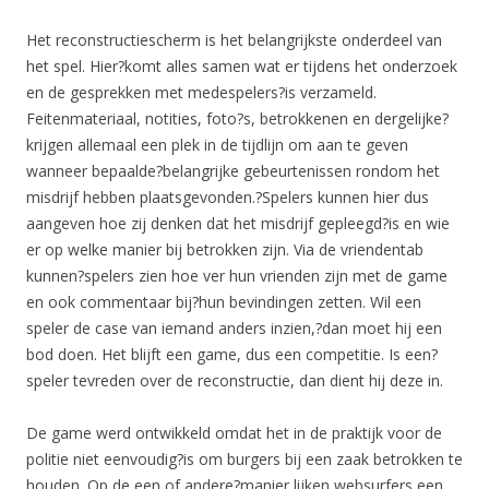
Het reconstructiescherm is het belangrijkste onderdeel van
het spel. Hier?komt alles samen wat er tijdens het onderzoek
en de gesprekken met medespelers?is verzameld.
Feitenmateriaal, notities, foto?s, betrokkenen en dergelijke?
krijgen allemaal een plek in de tijdlijn om aan te geven
wanneer bepaalde?belangrijke gebeurtenissen rondom het
misdrijf hebben plaatsgevonden.?Spelers kunnen hier dus
aangeven hoe zij denken dat het misdrijf gepleegd?is en wie
er op welke manier bij betrokken zijn. Via de vriendentab
kunnen?spelers zien hoe ver hun vrienden zijn met de game
en ook commentaar bij?hun bevindingen zetten. Wil een
speler de case van iemand anders inzien,?dan moet hij een
bod doen. Het blijft een game, dus een competitie. Is een?
speler tevreden over de reconstructie, dan dient hij deze in.
De game werd ontwikkeld omdat het in de praktijk voor de
politie niet eenvoudig?is om burgers bij een zaak betrokken te
houden. Op de een of andere?manier lijken websurfers een