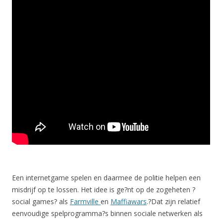
Een internetgame spelen en daarmee de politie helpen een
misdrijf op te lossen. Het idee is ge?nt op de zogeheten ?
social games? als
Farmville
en
Maffiawars
.?
Dat zijn relatief
eenvoudige spelprogramma?s binnen sociale netwerken als