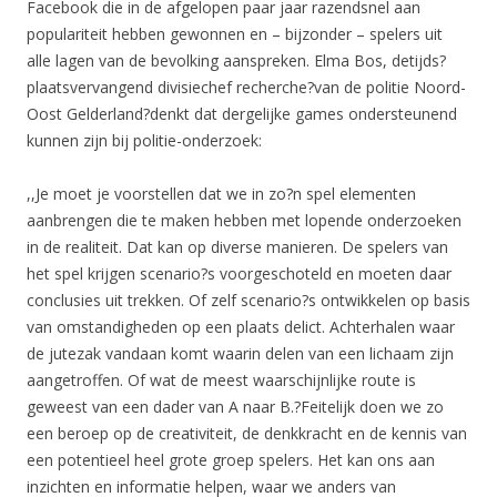
Facebook die in de afgelopen paar jaar razendsnel aan
populariteit hebben gewonnen en – bijzonder – spelers uit
alle lagen van de bevolking aanspreken. Elma Bos, detijds?
plaatsvervangend divisiechef recherche?van de politie Noord-
Oost Gelderland?denkt dat dergelijke games ondersteunend
kunnen zijn bij politie-onderzoek:
,,Je moet je voorstellen dat we in zo?n spel elementen
aanbrengen die te maken hebben met lopende onderzoeken
in de realiteit. Dat kan op diverse manieren. De spelers van
het spel krijgen scenario?s voorgeschoteld en moeten daar
conclusies uit trekken. Of zelf scenario?s ontwikkelen op basis
van omstandigheden op een plaats delict. Achterhalen waar
de jutezak vandaan komt waarin delen van een lichaam zijn
aangetroffen. Of wat de meest waarschijnlijke route is
geweest van een dader van A naar B.?Feitelijk doen we zo
een beroep op de creativiteit, de denkkracht en de kennis van
een potentieel heel grote groep spelers. Het kan ons aan
inzichten en informatie helpen, waar we anders van