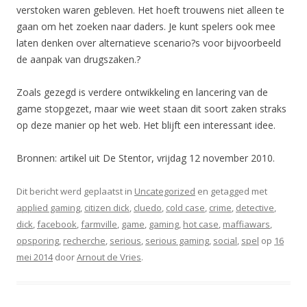
verstoken waren gebleven. Het hoeft trouwens niet alleen te
gaan om het zoeken naar daders. Je kunt spelers ook mee
laten denken over alternatieve scenario?s voor bijvoorbeeld
de aanpak van drugszaken.?
Zoals gezegd is verdere ontwikkeling en lancering van de
game stopgezet, maar wie weet staan dit soort zaken straks
op deze manier op het web. Het blijft een interessant idee.
Bronnen: artikel uit De Stentor, vrijdag 12 november 2010.
Dit bericht werd geplaatst in
Uncategorized
en getagged met
applied gaming
,
citizen dick
,
cluedo
,
cold case
,
crime
,
detective
,
dick
,
facebook
,
farmville
,
game
,
gaming
,
hot case
,
maffiawars
,
opsporing
,
recherche
,
serious
,
serious gaming
,
social
,
spel
op
16
mei 2014
door
Arnout de Vries
.