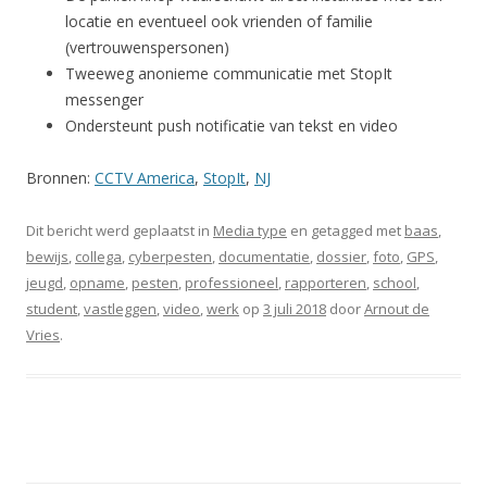
locatie en eventueel ook vrienden of familie
(vertrouwenspersonen)
Tweeweg anonieme communicatie met StopIt
messenger
Ondersteunt push notificatie van tekst en video
Bronnen:
CCTV America
,
StopIt
,
NJ
Dit bericht werd geplaatst in
Media type
en getagged met
baas
,
bewijs
,
collega
,
cyberpesten
,
documentatie
,
dossier
,
foto
,
GPS
,
jeugd
,
opname
,
pesten
,
professioneel
,
rapporteren
,
school
,
student
,
vastleggen
,
video
,
werk
op
3 juli 2018
door
Arnout de
Vries
.