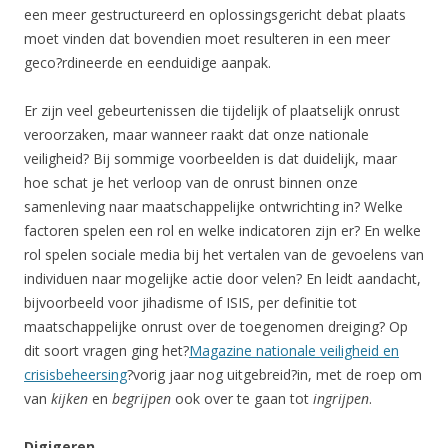
een meer gestructureerd en oplossingsgericht debat plaats
moet vinden dat bovendien moet resulteren in een meer
geco?rdineerde en eenduidige aanpak.
Er zijn veel gebeurtenissen die tijdelijk of plaatselijk onrust
veroorzaken, maar wanneer raakt dat onze nationale
veiligheid? Bij sommige voorbeelden is dat duidelijk, maar
hoe schat je het verloop van de onrust binnen onze
samenleving naar maatschappelijke ontwrichting in? Welke
factoren spelen een rol en welke indicatoren zijn er? En welke
rol spelen sociale media bij het vertalen van de gevoelens van
individuen naar mogelijke actie door velen? En leidt aandacht,
bijvoorbeeld voor jihadisme of ISIS, per definitie tot
maatschappelijke onrust over de toegenomen dreiging? Op
dit soort vragen ging het?
Magazine nationale veiligheid en
crisisbeheersing
?vorig jaar nog uitgebreid?in, met de roep om
van
kijken
en
begrijpen
ook over te gaan tot
ingrijpen
.
Digigeren