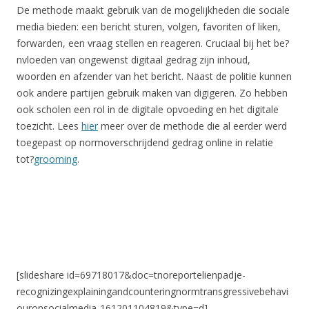
De methode maakt gebruik van de mogelijkheden die sociale
media bieden: een bericht sturen, volgen, favoriten of liken,
forwarden, een vraag stellen en reageren. Cruciaal bij het be?
nvloeden van ongewenst digitaal gedrag zijn inhoud,
woorden en afzender van het bericht. Naast de politie kunnen
ook andere partijen gebruik maken van digigeren. Zo hebben
ook scholen een rol in de digitale opvoeding en het digitale
toezicht. Lees
hier
meer over de methode die al eerder werd
toegepast op normoverschrijdend gedrag online in relatie
tot?
grooming
.
[slideshare id=69718017&doc=tnoreportelienpadje-
recognizingexplainingandcounteringnormtransgressivebehavi
ouronsocialmedia-161201104819&type=d]