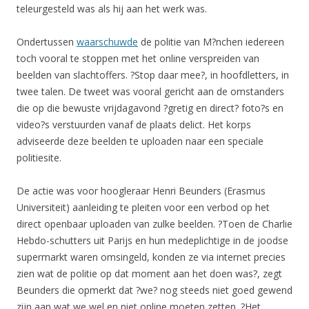
teleurgesteld was als hij aan het werk was.
Ondertussen
waarschuwde
de politie van M?nchen iedereen
toch vooral te stoppen met het online verspreiden van
beelden van slachtoffers. ?Stop daar mee?, in hoofdletters, in
twee talen. De tweet was vooral gericht aan de omstanders
die op die bewuste vrijdagavond ?gretig en direct? foto?s en
video?s verstuurden vanaf de plaats delict. Het korps
adviseerde deze beelden te uploaden naar een speciale
politiesite.
De actie was voor hoogleraar Henri Beunders (Erasmus
Universiteit) aanleiding te pleiten voor een verbod op het
direct openbaar uploaden van zulke beelden. ?Toen de Charlie
Hebdo-schutters uit Parijs en hun medeplichtige in de joodse
supermarkt waren omsingeld, konden ze via internet precies
zien wat de politie op dat moment aan het doen was?, zegt
Beunders die opmerkt dat ?we? nog steeds niet goed gewend
zijn aan wat we wel en niet online moeten zetten. ?Het