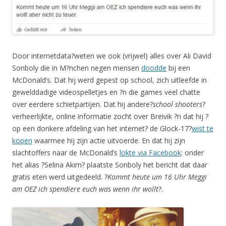
Door internetdata?weten we ook (vrijwel) alles over Ali David
Sonboly die in M?nchen negen mensen
doodde
bij een
McDonald’s. Dat hij werd gepest op school, zich uitleefde in
gewelddadige videospelletjes en ?n die games veel chatte
over eerdere schietpartijen. Dat hij andere?
school shooters
?
verheerlijkte, online informatie zocht over Breivik ?n dat hij ?
op een donkere afdeling van het internet? de Glock-17?
wist te
kopen
waarmee hij zijn actie uitvoerde. En dat hij zijn
slachtoffers naar de McDonald’s
lokte via Facebook
: onder
het alias ?Selina Akim? plaatste Sonboly het bericht dat daar
gratis eten werd uitgedeeld. ?
Kommt heute um 16 Uhr Meggi
am OEZ ich spendiere euch was wenn ihr wollt
?.