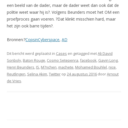
een beeld van de dader, maar de dader weet dan ook dat de
politie weet waar hij is?. Volgens Beunders moet het OM een
proefproces gaan voeren. ?Dat klinkt misschien hard, maar
het zijn ook barre tijden?.
Bronnen:?
CopsinCyberspace
,
AD
Dit bericht werd geplaatst in
Cases
en getagged met
Ali David
Sonboly
,
Baton Rouge
,
Cosmo Setepenra
,
facebook
,
Gavin Long
,
Henri Beunders
,
IS
,
M?nchen
,
machete
,
Mohamed Bouhlel
,
nice
,
Reutlingen
,
Selina Akim
,
Twitter
op
24 augustus 2016
door
Arnout
de Vries
.